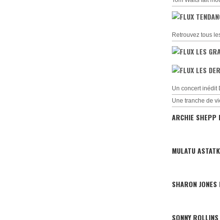
Tom Waits fait mo
TENDAN
Retrouvez tous le
LES GR
LES DER
Un concert inédi
Une tranche de vi
ARCHIE SHEPP 
MULATU ASTATK
SHARON JONES
SONNY ROLLINS