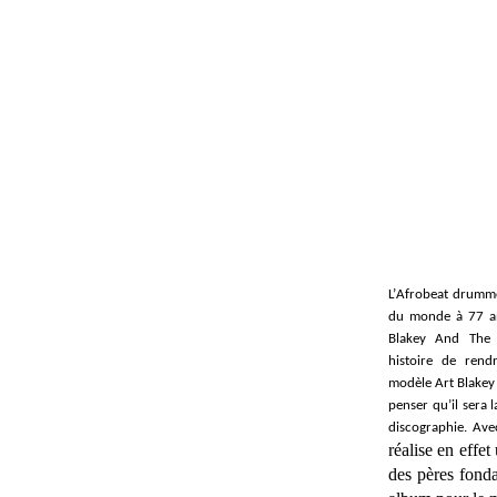
L’
Afrobeat drum
du monde à 77 a
Blakey And The 
histoire de re
modèle
Art Blakey
penser qu’il sera 
discographie. Av
réalise en effet
des pères fonda