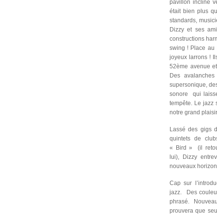
pavillon incliné 
était bien plus 
standards, musici
Dizzy et ses ami
constructions har
swing ! Place au
joyeux larrons ! I
52ème avenue et 
Des avalanches
supersonique, de
sonore qui laisse
tempête. Le jazz
notre grand plaisir
Lassé des gigs d
quintets de club
« Bird » (il ret
lui), Dizzy entre
nouveaux horizon
Cap sur l’introdu
jazz. Des couleu
phrasé. Nouveau
prouvera que seu