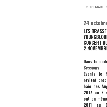
Ecrit par
David R
24 octobr
LES BRASSE
YOUNGBLOO
CONCERT AU
2 NOVEMBR
Dans le cad
Sessions
e
Events
le
revient pro
baie des An
2017 au For
ont en mémo
2011 au C