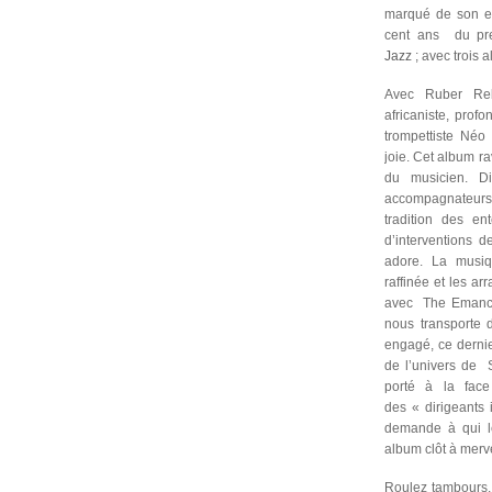
marqué de son em
cent ans du pre
Jazz
; avec trois 
Avec
Ruber Reb
africaniste, prof
trompettiste Néo
joie. Cet album ra
du musicien.
D
accompagnateur
tradition des en
d’interventions 
adore. La musiq
raffinée et les ar
avec
The Emanci
nous transporte d
engagé, ce dernie
de l’univers de
porté à la fac
des « dirigeants
demande à qui l
album clôt à mervei
Roulez tambours