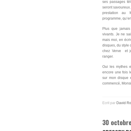
ses passages télé
seront savoureux
prestation au
programme, qu’enfa
Plus que jamais
vivants. Je ne sa
mais moi, en écri
disques, du style
chez Verve et j
ranger.
Oui les mythes e
encore une fois l
sur mon disque e
commencé, Monsie
Ecrit par
David R
30 octobre