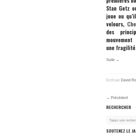
premières no
Stan Getz
o
joue ou qu’i
velours,
Che
des princi
mouvement 
une fragilit
Suite →
Ecrit par
David R
←
Précédent
RECHERCHER
SOUTENEZ LE JA