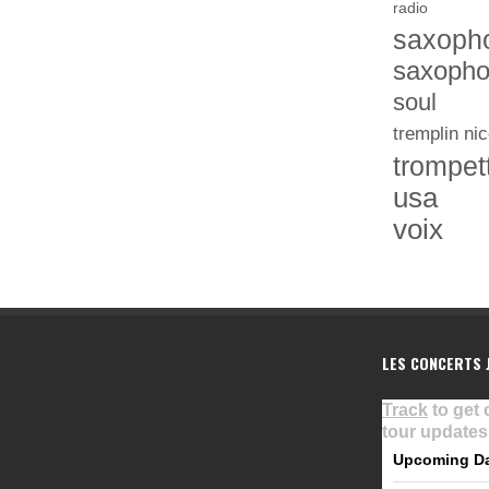
radio
saxoph
saxopho
soul
tremplin nic
trompet
usa
voix
LES CONCERTS J
Track
to get 
tour updates
Upcoming D