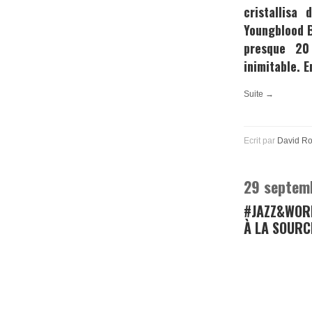
cristallisa
Youngblood 
presque 20
inimitable. E
Suite →
Ecrit par
David R
29 septem
#JAZZ&WOR
À LA SOURC