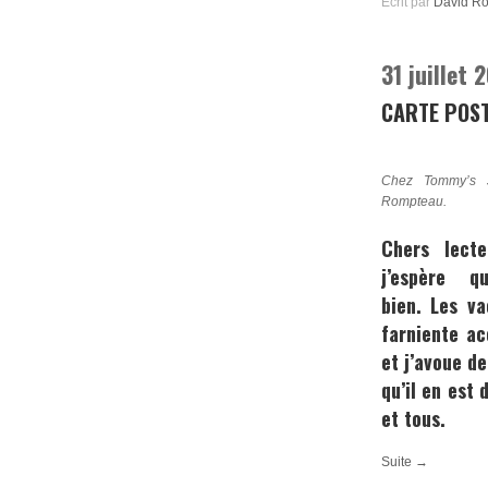
Ecrit par
David R
31 juillet 
CARTE POS
Chez Tommy’s J
Rompteau.
Chers lecte
j’espère 
bien. Les v
farniente a
et j’avoue de
qu’il en est
et tous.
Suite →