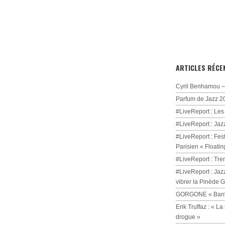
ARTICLES RÉCE
Cyril Benhamou – 
Parfum de Jazz 2
#LiveReport : Les
#LiveReport : Jaz
#LiveReport : Fest
Parisien « Floatin
#LiveReport : Tre
#LiveReport : Jaz
vibrer la Pinède 
GORGONE « Barmi
Erik Truffaz : « 
drogue »