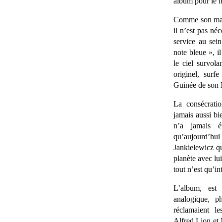
album pour le 
Comme son ma
il n’est pas néc
service au sei
note bleue », i
le ciel survola
originel, surf
Guinée de son 
La cons
écrati
jamais aussi bie
n’a jamais é
qu’aujourd’hui
Jankielewicz
qu
planète avec lu
tout n’est qu’in
L’album, est 
analogique, p
réclamaient l
Alfred Lion
et