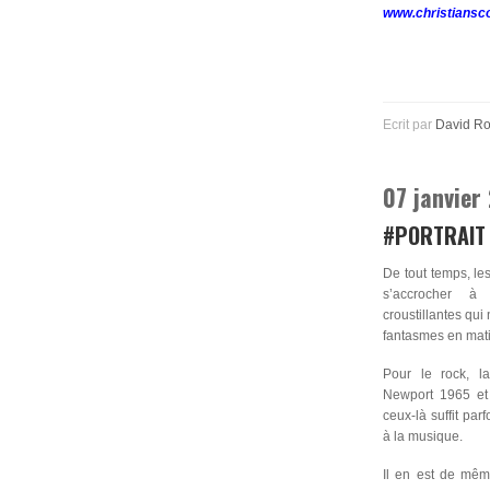
www.christiansco
Ecrit par
David R
07 janvier
#PORTRAIT 
De tout temps, le
s’accrocher à
croustillantes qui
fantasmes en mat
Pour le rock, l
Newport 1965 et
ceux-là suffit pa
à la musique.
Il en est de mêm