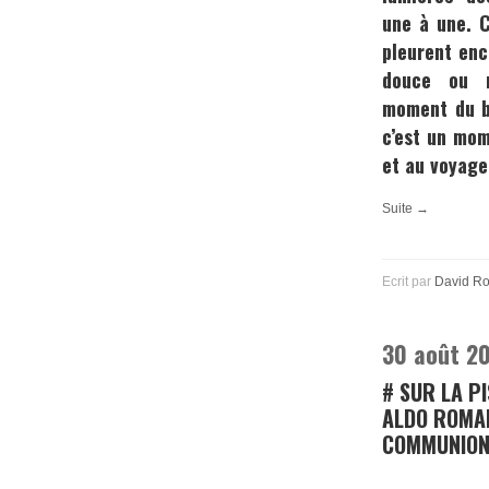
une à une. C
pleurent enco
douce ou m
moment du bo
c’est un mom
et au voyage
Suite →
Ecrit par
David R
30 août 2
# SUR LA P
ALDO ROMA
COMMUNION