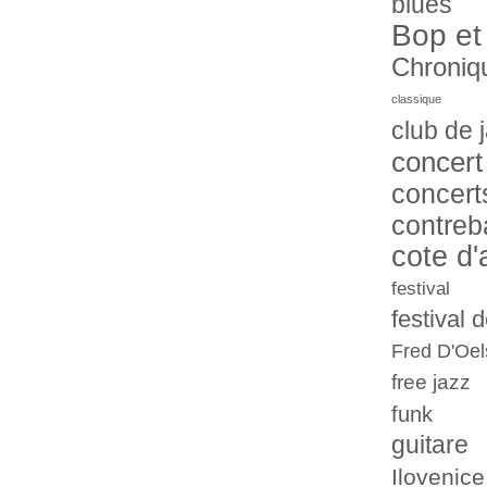
blues
Bop et
Chroniq
classique
club de 
concert
concert
contreb
cote d'
festival
festival 
Fred D'Oel
free jazz
funk
guitare
Ilovenice