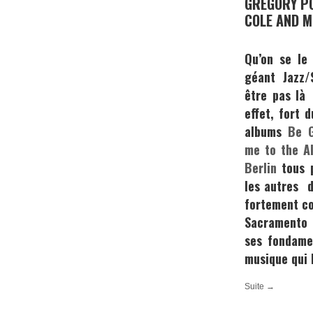
GREGORY PO
COLE AND M
Qu’on se le
géant Jazz/
être pas là 
effet, fort 
albums
Be 
me to the Al
Berlin
tous 
les autres d
fortement co
Sacramento 
ses fondame
musique qui 
Suite →