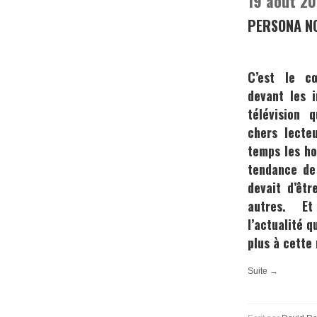
19 août 20
PERSONA N
C’est le c
devant les 
télévision 
chers lecte
temps les h
tendance de
devait d’êtr
autres. E
l’actualité q
plus à cette 
Suite →