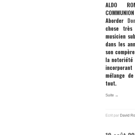
ALDO RO
COMMUNION 
Aborder
Do
chose très
musicien subt
dans les an
son compèr
la notoriété
incorporan
mélange de
tout.
Suite →
Ecrit par
David R