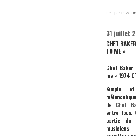
Ecrit par
David R
31 juillet 
CHET BAKER
TO ME »
Chet Baker 
me » 1974 C
Simple et
mélancolique
de
Chet Ba
entre tous.
partie du
musiciens 