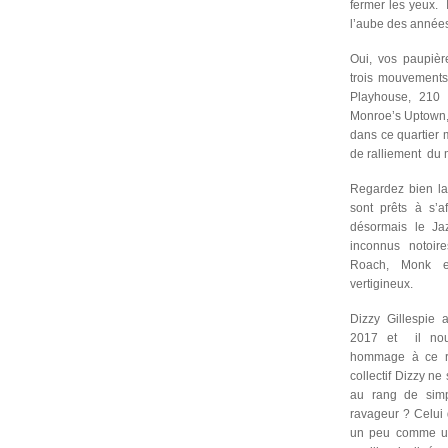
fermer les yeux.
l’aube des année
Oui, vos paupièr
trois mouvements
Playhouse, 210
Monroe’s Uptown,
dans ce quartier
de ralliement du
Regardez bien la
sont prêts à s’a
désormais le J
inconnus notoir
Roach, Monk et
vertigineux.
Dizzy Gillespie 
2017 et il nou
hommage à ce rév
collectif Dizzy ne
au rang de sim
ravageur ? Celui q
un peu comme un