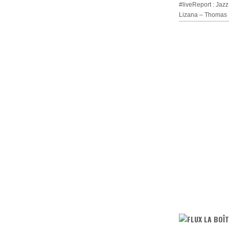
#liveReport : Jazz
Lizana – Thomas 
LA BOÎT