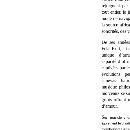
rejoignent par
tout entier, le 
mode de naviga
la source afric
sonorités, des v
De ses année
Fela Kuti
, To
unique d’arr
capacité d’offri
captivées par l
évolutions p
canevas harm
musique philos
morceaux se su
griots offrant
d’amour.
S
es musiciens d
également le prod
tromboniste
Dani