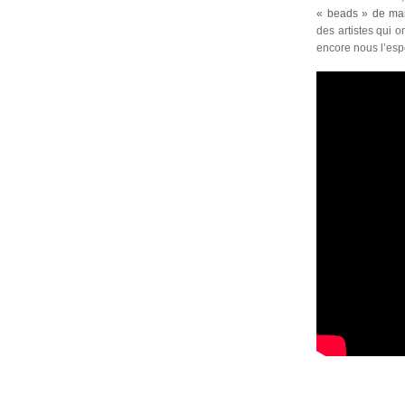
« beads » de mar
des artistes qui o
encore nous l’espé