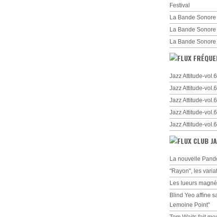
Festival
La Bande Sonore 
La Bande Sonore
La Bande Sonore
FRÉQUE
Jazz Attitude-vol
Jazz Attitude-vol
Jazz Attitude-vol
Jazz Attitude-vol
Jazz Attitude-vol
CLUB JA
La nouvelle Pando
"Rayon", les varia
Les lueurs magné
Blind Yeo affine s
Lemoine Point"