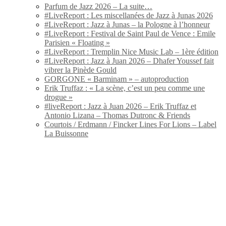
Parfum de Jazz 2026 – La suite…
#LiveReport : Les miscellanées de Jazz à Junas 2026
#LiveReport : Jazz à Junas – la Pologne à l’honneur
#LiveReport : Festival de Saint Paul de Vence : Emile
Parisien « Floating »
#LiveReport : Tremplin Nice Music Lab – 1ère édition
#LiveReport : Jazz à Juan 2026 – Dhafer Youssef fait
vibrer la Pinède Gould
GORGONE « Barminam » – autoproduction
Erik Truffaz : « La scène, c’est un peu comme une
drogue »
#liveReport : Jazz à Juan 2026 – Erik Truffaz et
Antonio Lizana – Thomas Dutronc & Friends
Courtois / Erdmann / Fincker Lines For Lions – Label
La Buissonne