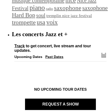
nice
musique contemporaine
Nice Jazz
piano
saxophone
saxophone
Festival
radio
Hard Bop
soul
tremplin nice jazz festival
trompette
usa
voix
Les concerts Jazz et +
Track
to get concert, live stream and tour
updates.
Upcoming Dates
Past Dates
NO UPCOMING TOUR DATES
REQUEST A SHOW