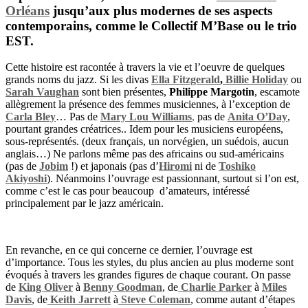
Orléans
jusqu’aux plus modernes de ses aspects
contemporains, comme le
Collectif M’Base
ou le trio
EST.
Cette histoire est racontée à travers la vie et l’oeuvre de quelques
grands noms du jazz. Si les divas
Ella Fitzgerald
,
Billie Holiday
ou
Sarah Vaughan
sont bien présentes,
Philippe Margotin
, escamote
allègrement la présence des femmes musiciennes, à l’exception de
Carla Bley
… Pas de
Mary Lou Williams
,
pas de
Anita O’Day
,
pourtant grandes créatrices.. Idem pour les musiciens européens,
sous-représentés. (deux français, un norvégien, un suédois, aucun
anglais…) Ne parlons même pas des africains ou sud-américains
(pas de
Jobim
!) et japonais (pas d’
Hiromi
ni de
Toshiko
Akiyoshi
). Néanmoins l’ouvrage est passionnant, surtout si l’on est,
comme c’est le cas pour beaucoup d’amateurs, intéressé
principalement par le jazz américain.
En revanche, en ce qui concerne ce dernier, l’ouvrage est
d’importance. Tous les styles, du plus ancien au plus moderne sont
évoqués à travers les grandes figures de chaque courant. On passe
de
King Oliver
à
Benny Goodman
, de
Charlie Parker
à
Miles
Davis
, de
Keith Jarrett
à
Steve Coleman
, comme autant d’étapes