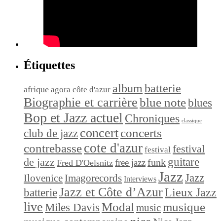
Étiquettes
album
batterie
afrique
agora côte d'azur
Biographie et carrière
blue note
blues
Bop et Jazz actuel
Chroniques
classique
concert
concerts
club de jazz
cote d'azur
contrebasse
festival
festival
de jazz
guitare
funk
free jazz
Fred D'Oelsnitz
Jazz
Jazz
Ilovenice
Imagorecords
Interviews
Jazz et Côte d’Azur
Lieux Jazz
batterie
live
Modal
musique
Miles Davis
music