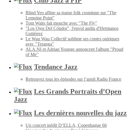
Club Jazz à FIP
Blind Yeo affine sa transe folk cosmique sur "The
Lemoine Point"
Tom Waits fait mouche avec "The Fly"
"Los Ojos Del Cóndor", l'envol andin d'Hermanos
Gutiérrez
Le Wau Wau Collectif sublime ses contes oniriques
avec "Teranga"
ALA.NI et Adrian Younge annoncent l'album "Proud
of Me"
Tendance Jazz
Retrouvez tous les épisodes sur l’appli Radio France
Les Grands Portraits d’Open
Jazz
Les dernières nouvelles du jazz
Un concert inédit D’ELLA, Copenhague 66