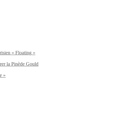
isien « Floating »
brer la Pinède Gould
e »