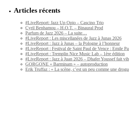
Articles récents
#LiveReport: Jazz Up Opio – Cascino Trio
Cyril Benhamou – H.O.T. – Binaural Prod
Parfum de Jazz 2026 – La suite…
#LiveReport : Les miscellanées de Jazz à Junas 2026
#LiveReport : Jazz à Junas – la Pologne à l’honneur
#LiveReport : Festival de Saint Paul de Vence : Emile Par
#LiveReport : Tremplin Nice Music Lab – 1ère édition
#LiveReport : Jazz à Juan 2026 – Dhafer Youssef fait vi
GORGONE « Barminam » – autoproduction
Erik Truffaz : « La scène, c’est un peu comme une drogu