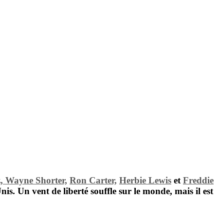
,
Wayne Shorter,
Ron Carter,
Herbie Lewis
et
Freddie
nis. Un vent de liberté souffle sur le monde, mais il est