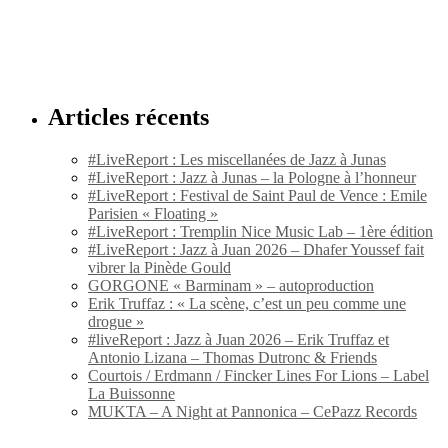
Articles récents
#LiveReport : Les miscellanées de Jazz à Junas
#LiveReport : Jazz à Junas – la Pologne à l’honneur
#LiveReport : Festival de Saint Paul de Vence : Emile
Parisien « Floating »
#LiveReport : Tremplin Nice Music Lab – 1ère édition
#LiveReport : Jazz à Juan 2026 – Dhafer Youssef fait
vibrer la Pinède Gould
GORGONE « Barminam » – autoproduction
Erik Truffaz : « La scène, c’est un peu comme une
drogue »
#liveReport : Jazz à Juan 2026 – Erik Truffaz et
Antonio Lizana – Thomas Dutronc & Friends
Courtois / Erdmann / Fincker Lines For Lions – Label
La Buissonne
MUKTA – A Night at Pannonica – CePazz Records