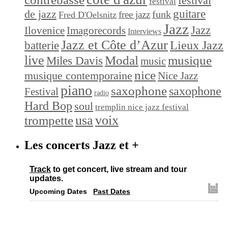
festival
festival
de jazz
guitare
funk
free jazz
Fred D'Oelsnitz
Jazz
Jazz
Ilovenice
Imagorecords
Interviews
Jazz et Côte d’Azur
Lieux Jazz
batterie
live
Modal
musique
Miles Davis
music
nice
musique contemporaine
Nice Jazz
piano
saxophone
saxophone
Festival
radio
Hard Bop
soul
tremplin nice jazz festival
trompette
usa
voix
Les concerts Jazz et +
Track
to get concert, live stream and tour
updates.
Upcoming Dates
Past Dates