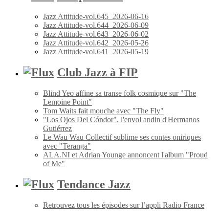
Jazz Attitude-vol.645_2026-06-16
Jazz Attitude-vol.644_2026-06-09
Jazz Attitude-vol.643_2026-06-02
Jazz Attitude-vol.642_2026-05-26
Jazz Attitude-vol.641_2026-05-19
Club Jazz à FIP
Blind Yeo affine sa transe folk cosmique sur "The
Lemoine Point"
Tom Waits fait mouche avec "The Fly"
"Los Ojos Del Cóndor", l'envol andin d'Hermanos
Gutiérrez
Le Wau Wau Collectif sublime ses contes oniriques
avec "Teranga"
ALA.NI et Adrian Younge annoncent l'album "Proud
of Me"
Tendance Jazz
Retrouvez tous les épisodes sur l’appli Radio France