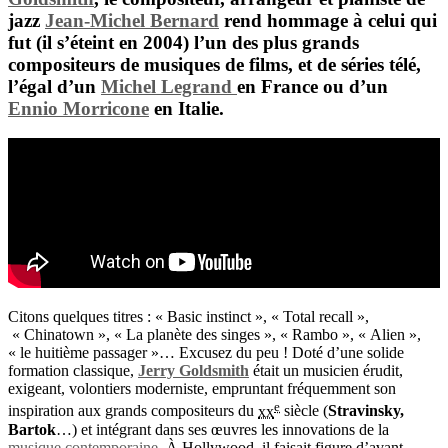
jazz
Jean-Michel Bernard
rend hommage à celui qui
fut (il s’éteint en 2004) l’un des plus grands
compositeurs de musiques de films, et de séries télé,
l’égal d’un
Michel Legrand
en France ou d’un
Ennio Morricone
en Italie.
Citons quelques titres : « Basic instinct », « Total recall »,
« Chinatown », « La planète des singes », « Rambo », « Alien »,
« le huitième passager »… Excusez du peu ! Doté d’une solide
formation classique,
Jerry Goldsmith
était un musicien érudit,
exigeant, volontiers moderniste, empruntant fréquemment son
e
inspiration aux grands compositeurs du
xx
siècle (
Stravinsky,
Bartok
…) et intégrant dans ses œuvres les innovations de la
musique contemporaine
. À Hollywood, il faisait figure d’avant-