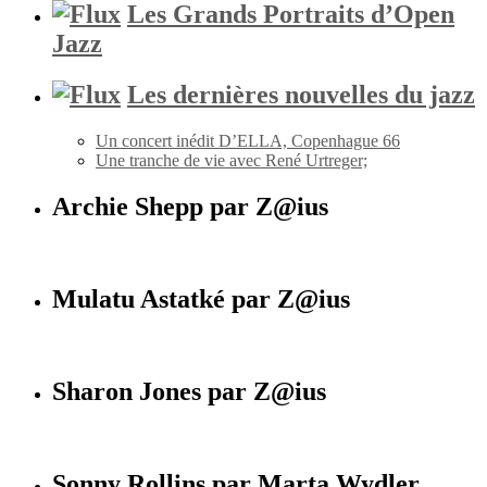
Les Grands Portraits d’Open
Jazz
Les dernières nouvelles du jazz
Un concert inédit D’ELLA, Copenhague 66
Une tranche de vie avec René Urtreger;
Archie Shepp par Z@ius
Mulatu Astatké par Z@ius
Sharon Jones par Z@ius
Sonny Rollins par Marta Wydler