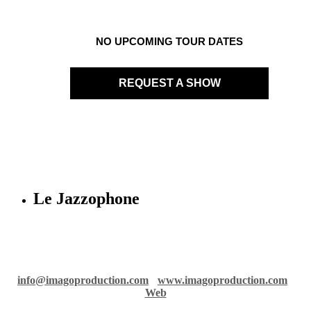
NO UPCOMING TOUR DATES
REQUEST A SHOW
Le Jazzophone
Imago records & production
36 rue Richelmi - 06300 Nice - France
info@imagoproduction.com
-
www.imagoproduction.com
-
Web