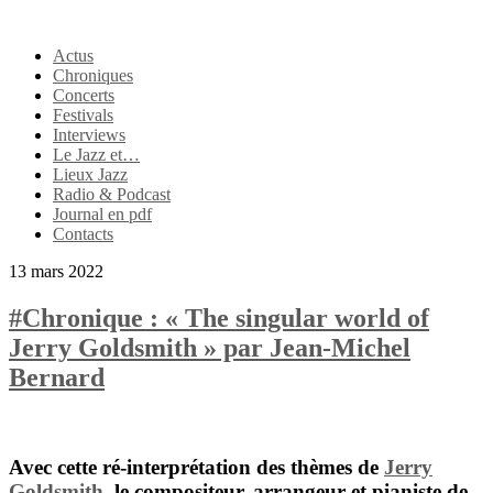
Actus
Chroniques
Concerts
Festivals
Interviews
Le Jazz et…
Lieux Jazz
Radio & Podcast
Journal en pdf
Contacts
13 mars 2022
#Chronique : « The singular world of
Jerry Goldsmith » par Jean-Michel
Bernard
Avec cette ré-interprétation des thèmes de
Jerry
Goldsmith
, le compositeur, arrangeur et pianiste de