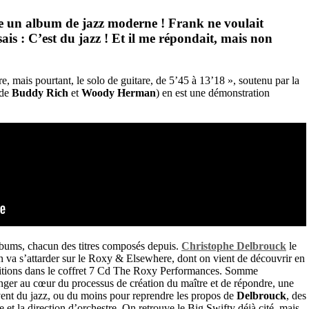
ire un album de jazz moderne !
Frank
ne voulait
sais : C’est du jazz ! Et il me répondait, mais non
oire, mais pourtant, le solo de guitare, de 5’45 à 13’18 », soutenu par la
 de
Buddy Rich
et
Woody Herman
) en est une démonstration
bums, chacun des titres composés depuis.
Christophe Delbrouck
le
n va s’attarder sur le Roxy & Elsewhere, dont on vient de découvrir en
pétitions dans le coffret 7 Cd The Roxy Performances. Somme
er au cœur du processus de création du maître et de répondre, une
vent du jazz, ou du moins pour reprendre les propos de
Delbrouck
, des
e et la direction d’orchestre. On retrouve le Big Swifty déjà cité, mais