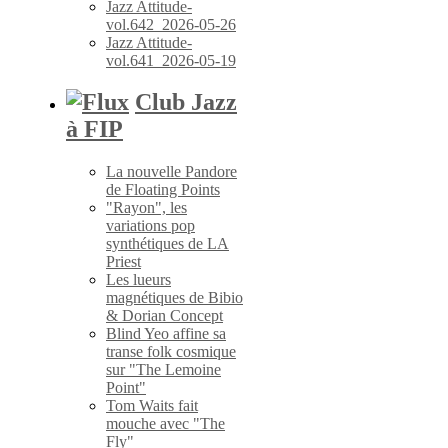
Jazz Attitude-
vol.642_2026-05-26
Jazz Attitude-
vol.641_2026-05-19
Club Jazz
à FIP
La nouvelle Pandore
de Floating Points
"Rayon", les
variations pop
synthétiques de LA
Priest
Les lueurs
magnétiques de Bibio
& Dorian Concept
Blind Yeo affine sa
transe folk cosmique
sur "The Lemoine
Point"
Tom Waits fait
mouche avec "The
Fly"