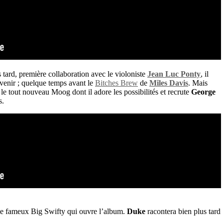
tard, première collaboration avec le violoniste
Jean Luc Ponty
, il
evenir ; quelque temps avant le
Bitches Brew
de
Miles Davis
. Mais
le tout nouveau Moog dont il adore les possibilités et recrute
George
s.
le fameux Big Swifty qui ouvre l’album.
Duke
racontera bien plus tard