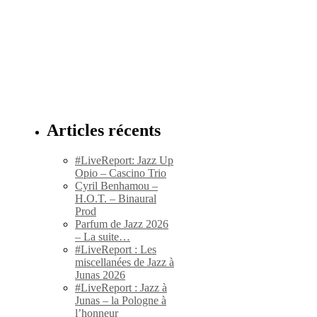
Articles récents
#LiveReport: Jazz Up
Opio – Cascino Trio
Cyril Benhamou –
H.O.T. – Binaural
Prod
Parfum de Jazz 2026
– La suite…
#LiveReport : Les
miscellanées de Jazz à
Junas 2026
#LiveReport : Jazz à
Junas – la Pologne à
l’honneur