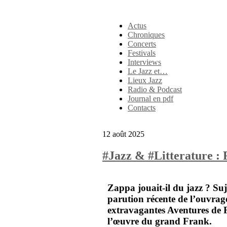
Actus
Chroniques
Concerts
Festivals
Interviews
Le Jazz et…
Lieux Jazz
Radio & Podcast
Journal en pdf
Contacts
12 août 2025
#Jazz & #Litterature :
Zappa
jouait-il du jazz ? Su
parution récente de l’ouvra
extravagantes Aventures de 
l’œuvre du grand
Frank
.