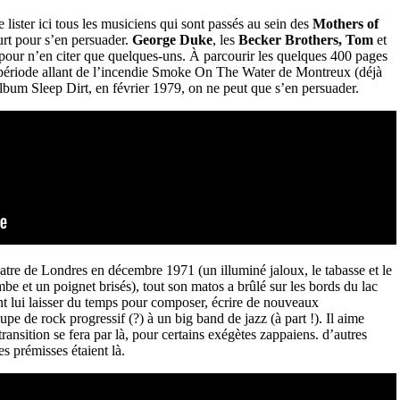
 de lister ici tous les musiciens qui sont passés au sein des
Mothers of
urt pour s’en persuader.
George Duke
, les
Becker Brothers, Tom
et
pour n’en citer que quelques-uns. À parcourir les quelques 400 pages
 période allant de l’incendie Smoke On The Water de Montreux (déjà
’album Sleep Dirt, en février 1979, on ne peut que s’en persuader.
tre de Londres en décembre 1971 (un illuminé jaloux, le tabasse et le
mbe et un poignet brisés), tout son matos a brûlé sur les bords du lac
 lui laisser du temps pour composer, écrire de nouveaux
upe de rock progressif (?) à un big band de jazz (à part !). Il aime
ransition se fera par là, pour certains exégètes zappaiens. d’autres
s prémisses étaient là.