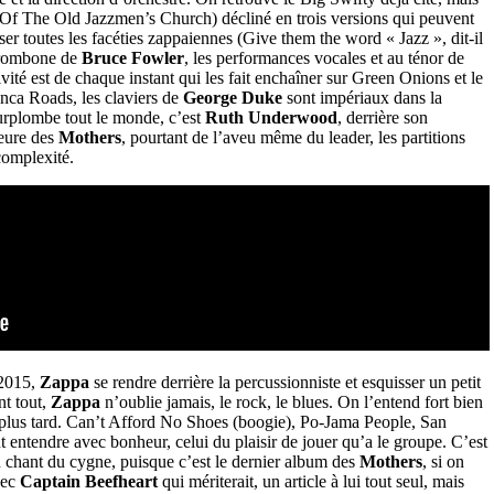
f The Old Jazzmen’s Church) décliné en trois versions qui peuvent
ser toutes les facéties zappaiennes (Give them the word « Jazz », dit-il
 trombone de
Bruce Fowler
, les performances vocales et au ténor de
ivité est de chaque instant qui les fait enchaîner sur Green Onions et le
ca Roads, les claviers de
George Duke
sont impériaux dans la
surplombe tout le monde, c’est
Ruth Underwood
, derrière son
eure des
Mothers
, pourtant de l’aveu même du leader, les partitions
 complexité.
2015,
Zappa
se rendre derrière la percussionniste et esquisser un petit
nt tout,
Zappa
n’oublie jamais, le rock, le blues. On l’entend fort bien
n plus tard. Can’t Afford No Shoes (boogie), Po-Jama People, San
nt entendre avec bonheur, celui du plaisir de jouer qu’a le groupe. C’est
un chant du cygne, puisque c’est le dernier album des
Mothers
, si on
vec
Captain Beefheart
qui mériterait, un article à lui tout seul, mais