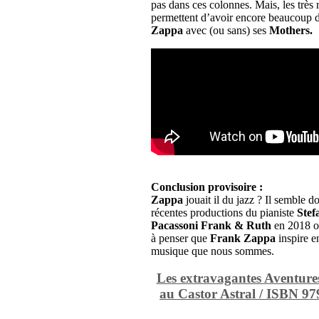
pas dans ces colonnes. Mais, les très
permettent d’avoir encore beaucoup d’a
Zappa
avec (ou sans) ses
Mothers.
Conclusion provisoire :
Zappa
jouait il du jazz ? Il semble d
récentes productions du pianiste
Stef
Pacassoni Frank & Ruth
en 2018 o
à penser que
Frank Zappa
inspire e
musique que nous sommes.
Les extravagantes Aventur
au
Castor Astral /
ISBN 979