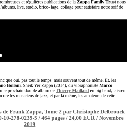
 nombreuses et régulières publications de la
Zappa Family Trust
nous
lbums, live, studio, brico- lage, collage pour satisfaire notre soif de
onc que oui, pas tout le temps, mais souvent tout de même. Et, les
ano Bollani
, Sheik Yer Zappa (2014), du vibraphoniste
Marco
u le prochain double album de
Thierry Maillard
en big band, laissent
ncore les musiciens de jazz, et par là même, les amateurs de cette
es de Frank Zappa, Tome 2 par
Christophe Delbrouck
-10-278-0239-5 / 464 pages / 24,00 EUR / Novembre
2019