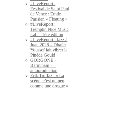
#LiveReport :
Festival de Saint Paul
de Vence : Emile
Parisien « Floating »
#LiveReport :
Tremplin Nice Music
Lab – 1ère édition
#LiveReport : Jazz à
Juan 2026 – Dhafer
Youssef fait vibrer la
Pinède Gould
GORGONE «
Barminam » –
autoproduction
Erik Truffaz : « La
scène, c’est un peu
comme une drogue »