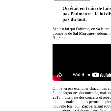
On était en train de fa
pas l’admettre. Je lui di
pas du tout.
Si c’est lui qui l’affirme, on va le cr
trompette de
Sal Marquez
(sideman
flagrante.
On ne va pas examiner chacun des al
fait de façon très documentée, mais o
2018, l’intégrale des concerts et ré
monumentale qui nous permet de plong
nouvelle fois, oui,
Zappa
faisait sou
innovations jazzistiques dans l’écritur