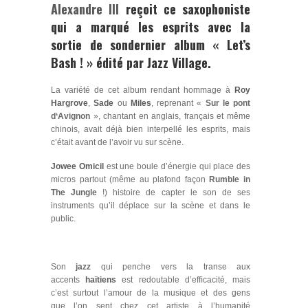
Alexandre III
reçoit ce saxophoniste
qui a marqué les esprits avec la
sortie de sondernier album « Let’s
Bash ! » édité par Jazz Village.
La variété de cet album rendant hommage à
Roy
Hargrove
,
Sade
ou
Miles
, reprenant «
Sur le pont
d‘Avignon
», chantant en anglais, français et même
chinois, avait déjà bien interpellé les esprits, mais
c’était avant de l’avoir vu sur scène.
Jowee Omicil
est une boule d’énergie qui place des
micros partout (même au plafond façon
Rumble in
The Jungle
!) histoire de capter le son de ses
instruments qu’il déplace sur la scène et dans le
public.
Son
jazz
qui penche vers la transe aux
accents
haïtiens
est redoutable d’efﬁcacité, mais
c’est surtout l’amour de la musique et des gens
que l’on sent chez cet artiste à l’humanité