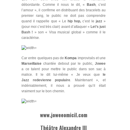
débordante. Comme il nous le dit, «
Bash
, c’est
l’amour », il conﬁrme en distribuant des bracelets au
premier rang, le public ne doit pas comprendre
quand il rappelle que « Le
hip hop,
c’est le
jazz
»
(pour moi c’est très clair) avant d’attaquer «
Let’s just
Bash !
» son « Visa musical global » comme il le
caractérise.
Car entre quelques pas de
Kompa
improvisés et une
Marseillaise
chantée debout par le public,
Jowee
a ce talent pour mettre le public dans son sac à
malice. Il le dit lui-même « Je veux que
le
Jazz redevienne populaire
. Maintenant », et
indéniablement, il nous a prouvé qu’il était
vraiment sur le bon chemin.
www.joweeomicil.com
Théâtre Alexandre III