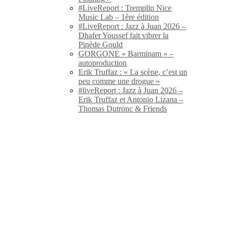
#LiveReport : Tremplin Nice
Music Lab – 1ère édition
#LiveReport : Jazz à Juan 2026 –
Dhafer Youssef fait vibrer la
Pinède Gould
GORGONE « Barminam » –
autoproduction
Erik Truffaz : « La scène, c’est un
peu comme une drogue »
#liveReport : Jazz à Juan 2026 –
Erik Truffaz et Antonio Lizana –
Thomas Dutronc & Friends