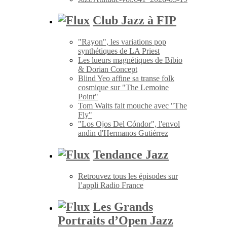
Club Jazz à FIP
"Rayon", les variations pop
synthétiques de LA Priest
Les lueurs magnétiques de Bibio
& Dorian Concept
Blind Yeo affine sa transe folk
cosmique sur "The Lemoine
Point"
Tom Waits fait mouche avec "The
Fly"
"Los Ojos Del Cóndor", l'envol
andin d'Hermanos Gutiérrez
Tendance Jazz
Retrouvez tous les épisodes sur
l’appli Radio France
Les Grands
Portraits d’Open Jazz