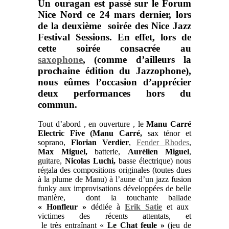
Un ouragan est passé sur le
Forum
Nice Nord
ce 24 mars dernier, lors
de la deuxième soirée des
Nice Jazz
Festival Sessions.
En effet, lors de
cette soirée consacrée au
saxophone
, (comme d’ailleurs la
prochaine édition du
Jazzophone
),
nous eûmes l’occasion d’apprécier
deux performances hors du
commun.
Tout d’abord , en ouverture , le
Manu Carré
Electric Five (Manu Carré,
sax ténor et
soprano,
Florian Verdier
,
Fender Rhodes
,
Max Miguel,
batterie,
Aurélien Miguel
,
guitare,
Nicolas Luchi,
basse électrique) nous
régala des compositions originales (toutes dues
à la plume de Manu) à l’aune d’un jazz fusion
funky aux improvisations développées de belle
manière, dont la touchante ballade
« Honfleur »
dédiée à
Erik Satie
et aux
victimes des récents attentats, et
le très entraînant «
Le Chat feule »
(jeu de