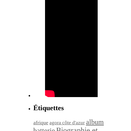
Étiquettes
album
afrique
agora côte d'azur
Biographie et
batterie