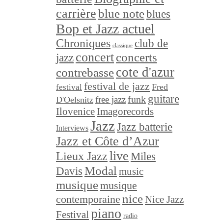
carrière
blue note
blues
Bop et Jazz actuel
Chroniques
club de
classique
concert
concerts
jazz
cote d'azur
contrebasse
festival de jazz
festival
Fred
guitare
funk
free jazz
D'Oelsnitz
Ilovenice
Imagorecords
Jazz
Jazz batterie
Interviews
Jazz et Côte d’Azur
live
Lieux Jazz
Miles
Modal
Davis
music
musique
musique
nice
contemporaine
Nice Jazz
piano
Festival
radio