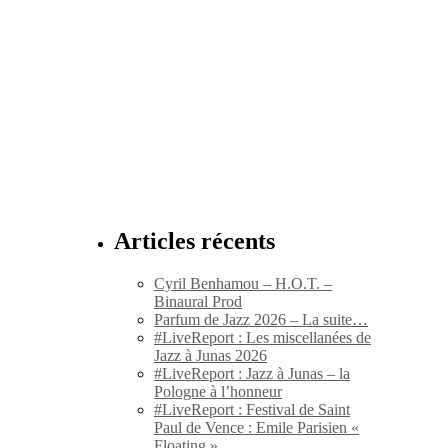
Articles récents
Cyril Benhamou – H.O.T. –
Binaural Prod
Parfum de Jazz 2026 – La suite…
#LiveReport : Les miscellanées de
Jazz à Junas 2026
#LiveReport : Jazz à Junas – la
Pologne à l’honneur
#LiveReport : Festival de Saint
Paul de Vence : Emile Parisien «
Floating »