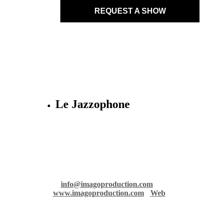
REQUEST A SHOW
Le Jazzophone
Imago records & production
36 rue Richelmi - 06300 Nice - France
info@imagoproduction.com
-
www.imagoproduction.com
-
Web