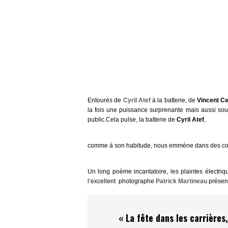
Entourés de
Cyril Atef
à la batterie, de
Vincent C
la fois une puissance surprenante mais aussi soup
public.Cela pulse, la batterie de
Cyril Atef
,
comme à son habitude, nous emmène dans des con
Un long poème incantatoire, les plaintes électri
l’excellent photographe
Patrick Martineau
présent
« La fête dans les carrières