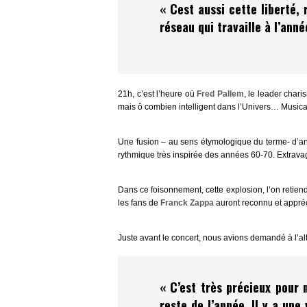
« Cest aussi cette liberté, 
réseau qui travaille à l’ann
21h, c’est l’heure où
Fred Pallem
, le leader char
mais ô combien intelligent dans l’Univers… Musica
Une fusion – au sens étymologique du terme- d’ann
rythmique très inspirée des années 60-70. Extravaga
Dans ce foisonnement, cette explosion, l’on retiend
les fans de
Franck Zappa
auront reconnu et appré
Juste avant le concert, nous avions demandé à l’al
«
C’est très précieux pour 
reste de l’année. Il y a une