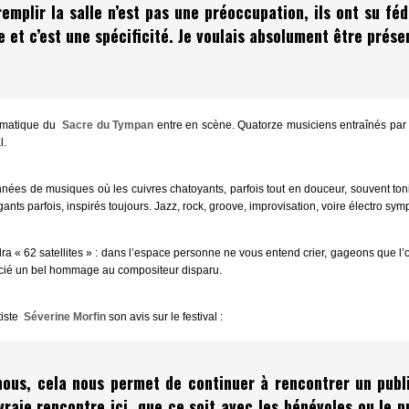
remplir la salle n’est pas une préoccupation, ils ont su fé
ée et c’est une spécificité. Je voulais absolument être prés
ismatique du
Sacre du Tympan
entre en scène. Quatorze musiciens entraînés par F
l.
ées de musiques où les cuivres chatoyants, parfois tout en douceur, souvent tonit
nts parfois, inspirés toujours. Jazz, rock, groove, improvisation, voire électro symp
ra « 62 satellites » : dans l’espace personne ne vous entend crier, gageons que l’o
cié un bel hommage au compositeur disparu.
tiste
Séverine Morfin
son avis sur le festival :
nous, cela nous permet de continuer à rencontrer un public 
 vraie rencontre ici, que ce soit avec les bénévoles ou le 