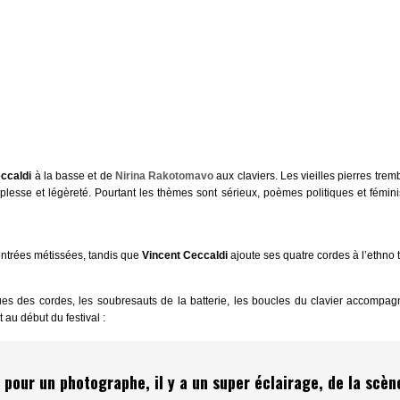
eccaldi
à la basse et de
Nirina Rakotomavo
aux claviers. Les vieilles pierres tre
lesse et légèreté. Pourtant les thèmes sont sérieux, poèmes politiques et féminis
trées métissées, tandis que
Vincent Ceccaldi
ajoute ses quatre cordes à l’ethno 
ques des cordes, les soubresauts de la batterie, les boucles du clavier accomp
 au début du festival :
, pour un photographe, il y a un super éclairage, de la scèn