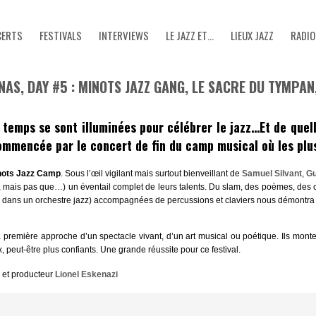
CERTS
FESTIVALS
INTERVIEWS
LE JAZZ ET…
LIEUX JAZZ
RADIO
UNAS, DAY #5 : MINOTS JAZZ GANG, LE SACRE DU TYMPAN
 temps se sont illuminées pour célébrer le jazz…Et de quell
ommencée par le concert de fin du camp musical où les plus j
nots Jazz Camp
. Sous l’œil vigilant mais surtout bienveillant de
Samuel Silvant
,
Gu
s, mais pas que…) un éventail complet de leurs talents. Du slam, des poèmes, des
lui-là dans un orchestre jazz) accompagnées de percussions et claviers nous démontr
première approche d’un spectacle vivant, d’un art musical ou poétique. Ils montent 
 peut-être plus confiants. Une grande réussite pour ce festival.
e et producteur
Lionel Eskenazi