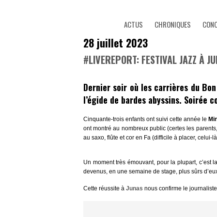
ACTUS
CHRONIQUES
CON
28 juillet 2023
#LIVEREPORT: FESTIVAL JAZZ À J
Dernier soir où les carrières du Bon
l’égide de bardes abyssins. Soirée c
Cinquante-trois enfants ont suivi cette année le
Mi
ont montré au nombreux public (certes les parent
au saxo, flûte et cor en Fa (difficile à placer, ce
Un moment très émouvant, pour la plupart, c’est la 
devenus, en une semaine de stage, plus sûrs d’eux,
Cette réussite à
Junas
nous confirme le journalist