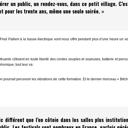
dérer un public, un rendez-vous, dans ce petit village. C’es
ent pour les trente ans, même une seule soirée. »
red Pallem à la basse électrique vont nous offrir pendant plus d’une heure un vo
ruants côtoient en toute liberté des cordes souples et soyeuses, batterie et perc
honique, tout leur va.
n pourrait percevoir les vibrations de cette formation. Et le dernier morceau « Bit
différent que l’on côtoie dans les salles plus institution
public. Les festivals sont nombreux en France, parfois géré