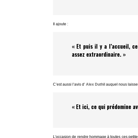
Il ajoute :
«
Et puis il y a l’accueil, 
assez extraordinaire. »
C’est aussi l’avis d’
Alex Duthil
auquel nous laissero
«
Et ici, ce qui prédomine a
L’occasion de rendre hommage à toutes ces petites m