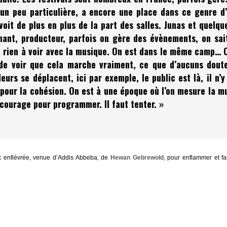
 un peu particulière, a encore une place dans ce genre d’
voit de plus en plus de la part des salles. Junas et quelqu
nant, producteur, parfois on gère des évènements, on sai
nt rien à voir avec la musique. On est dans le même camp… 
t de voir que cela marche vraiment, ce que d’aucuns dout
urs se déplacent, ici par exemple, le public est là, il n’y
 pour la cohésion. On est à une époque où l’on mesure la m
u courage pour programmer. Il faut tenter. »
x enfiévrée, venue d’Addis Abbeba, de
Hewan Gebrewold
, pour enflammer et fa