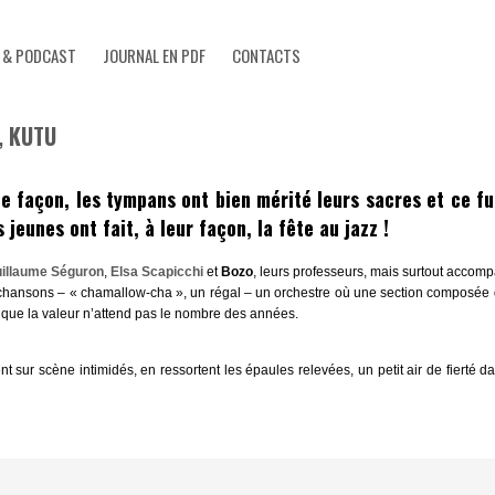
 & PODCAST
JOURNAL EN PDF
CONTACTS
, KUTU
e façon, les tympans ont bien mérité leurs sacres et ce fu
eunes ont fait, à leur façon, la fête au jazz !
illaume Séguron
,
Elsa Scapicchi
et
Bozo
, leurs professeurs, mais surtout accom
 chansons – « chamallow-cha », un régal – un orchestre où une section composée 
a que la valeur n’attend pas le nombre des années.
sur scène intimidés, en ressortent les épaules relevées, un petit air de fierté dan