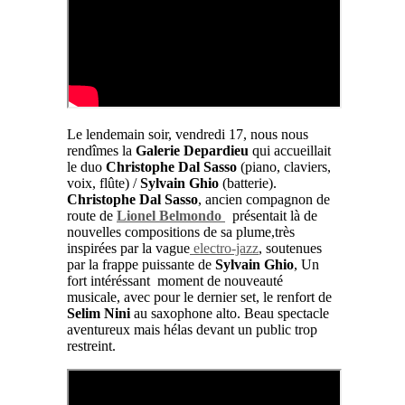
Le lendemain soir, vendredi 17, nous nous
rendîmes la
Galerie Depardieu
qui accueillait
le duo
Christophe Dal Sasso
(piano, claviers,
voix, flûte) /
Sylvain Ghio
(batterie).
Christophe Dal Sasso
, ancien compagnon de
route de
Lionel Belmondo
présentait là de
nouvelles compositions de sa plume,très
inspirées par la vague
electro-jazz
, soutenues
par la frappe puissante de
Sylvain Ghio
, Un
fort intéréssant moment de nouveauté
musicale, avec pour le dernier set, le renfort de
Selim Nini
au saxophone alto. Beau spectacle
aventureux mais hélas devant un public trop
restreint.