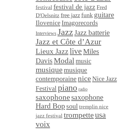
festival de jazz
festival
Fred
guitare
funk
free jazz
D'Oelsnitz
Ilovenice
Imagorecords
Jazz
Jazz batterie
Interviews
Jazz et Côte d’Azur
live
Lieux Jazz
Miles
Modal
Davis
music
musique
musique
nice
contemporaine
Nice Jazz
piano
Festival
radio
saxophone
saxophone
Hard Bop
soul
tremplin nice
trompette
usa
jazz festival
voix