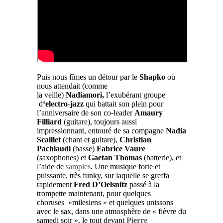
Puis nous fîmes un détour par le
Shapko
où
nous attendait (comme
la veille)
Nadiamori,
l’exubérant groupe
d
‘electro-jazz
qui battait son plein pour
l’anniversaire de son co-leader
Amaury
Filliard
(guitare), toujours aussi
impressionnant, entouré de sa compagne
Nadia
Scaillet
(chant et guitare),
Christian
Pachiaudi
(basse)
Fabrice Vaure
(saxophones) et
Gaetan Thomas
(batterie), et
l’aide de
samples
. Une musique forte et
puissante, très funky, sur laquelle se greffa
rapidement
Fred D’Oelsnitz
passé à la
trompette maintenant, pour quelques
choruses »milesiens » et quelques unissons
avec le sax, dans une atmosphère de « fièvre du
samedi soir », le tout devant
Pierre