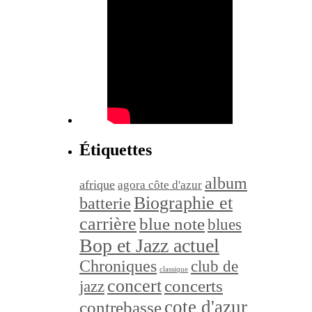
Étiquettes
album
afrique
agora côte d'azur
Biographie et
batterie
carrière
blue note
blues
Bop et Jazz actuel
Chroniques
club de
classique
concert
concerts
jazz
cote d'azur
contrebasse