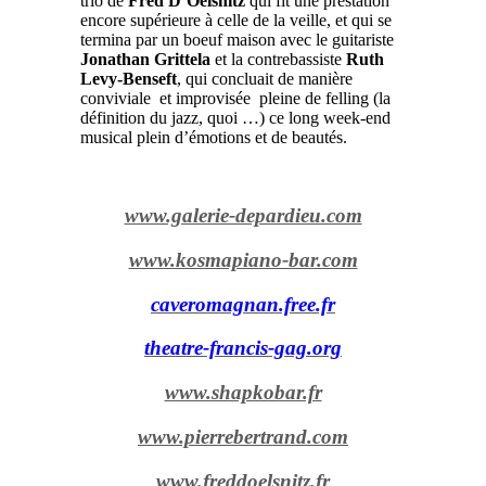
trio de
Fred D’Oelsnitz
qui fit une prestation
encore supérieure à celle de la veille, et qui se
termina par un boeuf maison avec le guitariste
Jonathan Grittela
et la contrebassiste
Ruth
Levy-Benseft
, qui concluait de manière
conviviale et improvisée pleine de felling (la
définition du jazz, quoi …) ce long week-end
musical plein d’émotions et de beautés.
www.galerie-depardieu.com
www.kosmapiano-bar.com
caveromagnan.free.fr
theatre-francis-gag.org
www.shapkobar.fr
www.pierrebertrand.com
www.freddoelsnitz.fr