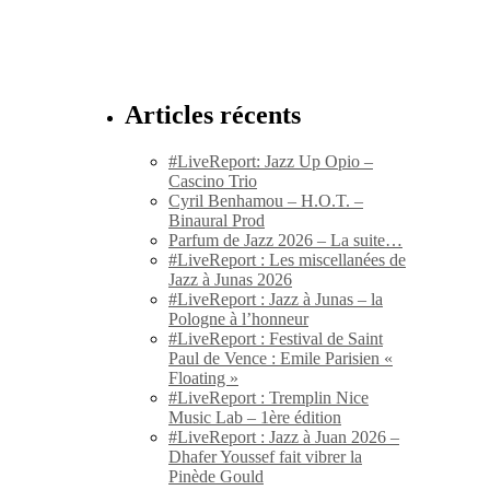
Articles récents
#LiveReport: Jazz Up Opio –
Cascino Trio
Cyril Benhamou – H.O.T. –
Binaural Prod
Parfum de Jazz 2026 – La suite…
#LiveReport : Les miscellanées de
Jazz à Junas 2026
#LiveReport : Jazz à Junas – la
Pologne à l’honneur
#LiveReport : Festival de Saint
Paul de Vence : Emile Parisien «
Floating »
#LiveReport : Tremplin Nice
Music Lab – 1ère édition
#LiveReport : Jazz à Juan 2026 –
Dhafer Youssef fait vibrer la
Pinède Gould