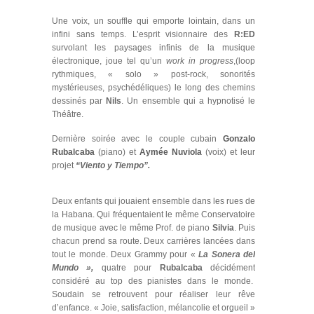
Une voix, un souffle qui emporte lointain, dans un
infini sans temps. L’esprit visionnaire des
R:ED
survolant les paysages infinis de la musique
électronique, joue tel qu’un
work in progress
,(loop
rythmiques, « solo » post-rock, sonorités
mystérieuses, psychédéliques) le long des chemins
dessinés par
Nils
. Un ensemble qui a hypnotisé le
Théâtre.
Dernière soirée avec le couple cubain
Gonzalo
Rubalcaba
(piano) et
Aymée Nuviola
(voix) et leur
projet
“Viento y Tiempo”.
Deux enfants qui jouaient ensemble dans les rues de
la Habana. Qui fréquentaient le même Conservatoire
de musique avec le même Prof. de piano
Silvia
. Puis
chacun prend sa route. Deux carrières lancées dans
tout le monde. Deux Grammy pour «
La Sonera del
Mundo »,
quatre pour
Rubalcaba
décidément
considéré au top des pianistes dans le monde.
Soudain se retrouvent pour réaliser leur rêve
d’enfance. « Joie, satisfaction, mélancolie et orgueil »