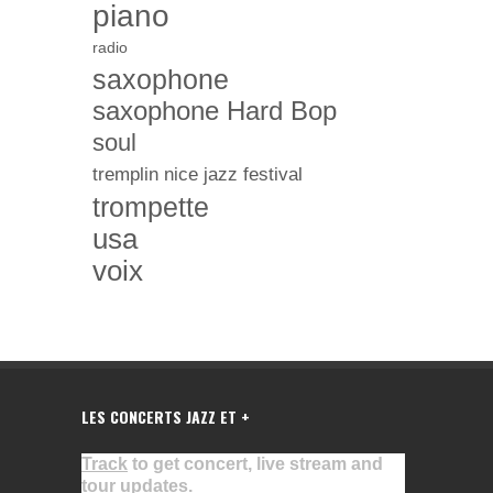
piano
radio
saxophone
saxophone Hard Bop
soul
tremplin nice jazz festival
trompette
usa
voix
LES CONCERTS JAZZ ET +
Track
to get concert, live stream and
tour updates.