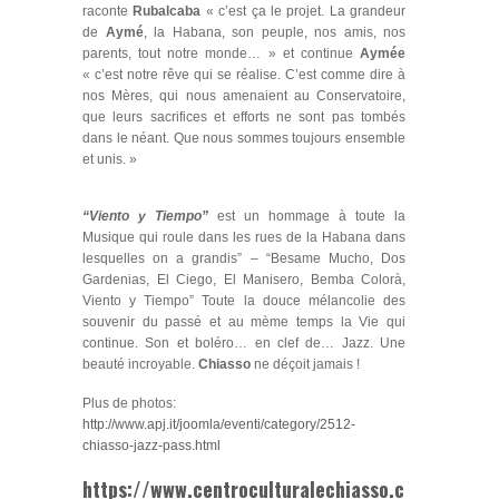
raconte
Rubalcaba
« c’est ça le projet. La grandeur
de
Aymé
, la Habana, son peuple, nos amis, nos
parents, tout notre monde… » et continue
Aymée
« c’est notre rêve qui se réalise. C’est comme dire à
nos Mères, qui nous amenaient au Conservatoire,
que leurs sacrifices et efforts ne sont pas tombés
dans le néant. Que nous sommes toujours ensemble
et unis. »
“Viento y Tiempo”
est un hommage à toute la
Musique qui roule dans les rues de la Habana dans
lesquelles on a grandis” – “Besame Mucho, Dos
Gardenias, El Ciego, El Manisero, Bemba Colorà,
Viento y Tiempo” Toute la douce mélancolie des
souvenir du passé et au mème temps la Vie qui
continue. Son et boléro… en clef de… Jazz. Une
beauté incroyable.
Chiasso
ne déçoit jamais !
Plus de photos:
http://www.apj.it/joomla/eventi/category/2512-
chiasso-jazz-pass.html
https://www.centroculturalechiasso.ch/category