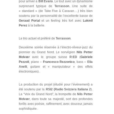
pour arriver à
Bill Evans
. Le tout avec un dynamisme
surprenant typique de
Terrasson
. Une suite de
« standard » (de Take Five à Caravan….) très bien
soutenu par la personnalité de l’excellente basse de
Geraud Portal
et un feeling très fort avec
Lukmil
Perez
à la batterie.
Le trio actuel et préféré de
Terrasson
.
Deuxième soirée réservée à l’électro-rêveur-jazz du
pionnier du Grand Nord. Le norvégien
Nils Petter
Molvær
avec le groupe suisse
R:ED
(
Gabriele
Pezzoli
, piano –
Francesco Rezzonico
, bass
– Elia
Anelli
, guitare et « manipulateur » des effets
électroniques).
La production du projet (étudié pour l’évènement) a
été soutenu par la
RSI2 (Radio Svizzera Italiana 2
).
La “Voix du Grand Nord”, la trompette de
Nils Petter
Molvær
, dans toute sa majesté, sort des profondes
forêts avec poésie, raffinement, avec douceur, jamais
sophistiquée.