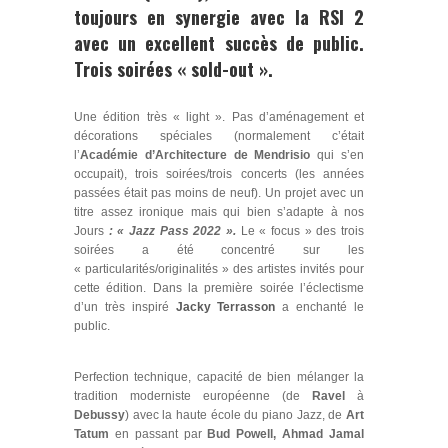
toujours en synergie avec la
RSI 2
avec un excellent succès de public.
Trois soirées « sold-out ».
Une édition très « light ». Pas d’aménagement et
décorations spéciales (normalement c’était
l’
Académie d’Architecture de Mendrisio
qui s’en
occupait), trois soirées/trois concerts (les années
passées était pas moins de neuf). Un projet avec un
titre assez ironique mais qui bien s’adapte à nos
Jours
: « Jazz Pass 2022 ».
Le « focus » des trois
soirées a été concentré sur les
« particularités/originalités » des artistes invités pour
cette édition. Dans la première soirée l’éclectisme
d’un très inspiré
Jacky Terrasson
a enchanté le
public.
Perfection technique, capacité de bien mélanger la
tradition moderniste européenne (de
Ravel
à
Debussy
) avec la haute école du piano Jazz, de
Art
Tatum
en passant par
Bud Powell, Ahmad Jamal