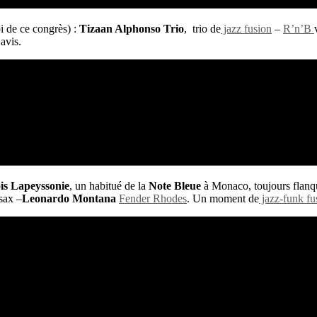
oi de ce congrès) :
Tizaan Alphonso
Trio
, trio de
jazz fusion
–
R’n’B
avis.
is Lapeyssonie
, un habitué de la
Note Bleue
à Monaco, toujours flanqu
sax –
Leonardo Montana
Fender Rhodes
. Un moment de
jazz-funk fu