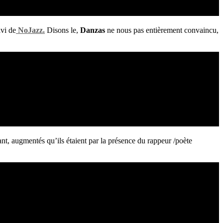
ivi de
NoJazz.
Disons le,
Danzas
ne nous pas entièrement convaincu,
nt, augmentés qu’ils étaient par la présence du rappeur /poète