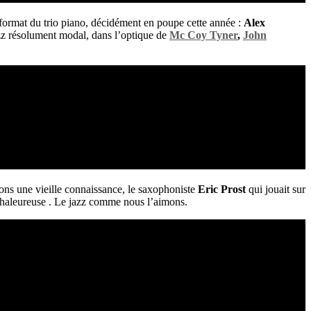
format du trio piano, décidément en poupe cette année :
Alex
zz résolument modal, dans l’optique de
Mc Coy Tyner
,
John
vons une vieille connaissance, le saxophoniste
Eric Prost
qui jouait sur
 chaleureuse . Le jazz comme nous l’aimons.