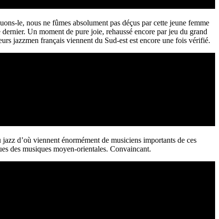
avouons-le, nous ne fûmes absolument pas déçus par cette jeune femme
 dernier. Un moment de pure joie, rehaussé encore par jeu du grand
eurs jazzmen français viennent du Sud-est est encore une fois vérifié.
u jazz d’où viennent énormément de musiciens importants de ces
nues des musiques moyen-orientales. Convaincant.