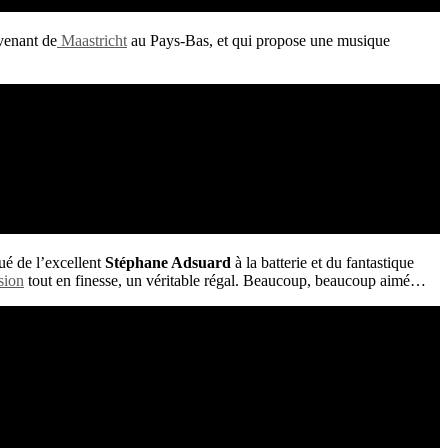
venant de
Maastricht
au Pays-Bas, et qui propose une musique
é de l’excellent
Stéphane Adsuard
à la batterie et du fantastique
sion
tout en finesse, un véritable régal. Beaucoup, beaucoup aimé…