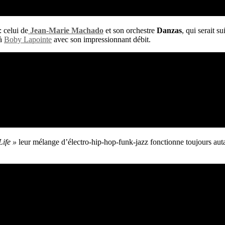
: celui de
Jean-Marie Machado
et son orchestre
Danzas
, qui serait su
 à
Boby Lapointe
avec son impressionnant débit.
Life »
leur mélange d’électro-hip-hop-funk-jazz fonctionne toujours auta