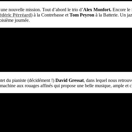
une nouvelle mission. Tout d’abord le trio d’
Alex Monfort.
Encore le 
édéric Pérréard
) à la Contrebasse et
Tom Peyron
à la Batterie. Un ja
roisième journée.
tet du pianiste (décidément !)
David Gressat
, dans lequel nous retrou
le machine aux rouages affinés qui propose une belle musique, ample et