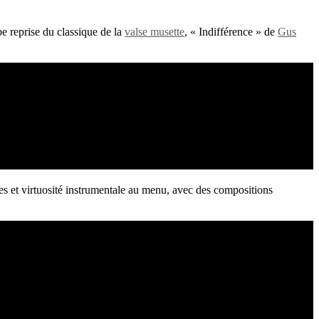
be reprise du classique de la
valse musette
, « Indifférence » de
Gus
 et virtuosité instrumentale au menu, avec des compositions