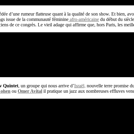
écédée d’une rumeur flatteuse quant à la qualité de son show. Et bien, 
ngs issue de la communauté féminine
afro-américaine
du début du siècle
ens de ce congrès. Le vieil adage qui affirme que, hors Paris, les meill
v Quintet
, un groupe qui nous arrive d’
Israël,
nouvelle terre promise d
Cohen
ou
Omer Avital
il pratique un jazz aux nombreuses effluves ve