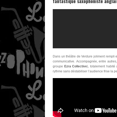
fantastique saxophoniste angla
Dans un théâtre de Verdure joliment rempli et
communicative. Accompagnée, entre autres,
groupe
Ezra Collective
), totalement habité
rythme sans déstabiliser l’audience frise la pe