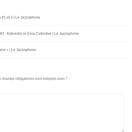
s #1 et 2 | Le Jazzophone
 #3 : Kokoroko vs Ezra Collective | Le Jazzophone
lace » | Le Jazzophone
s champs obligatoires sont indiqués avec
*