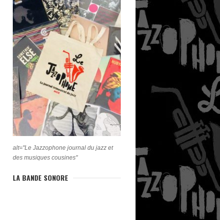
alt="Le Jazzophone journal du jazz et
des musiques cousines"
LA BANDE SONORE