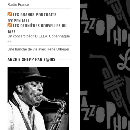
Radio France
LES GRANDS PORTRAITS
D’OPEN JAZZ
LES DERNIÈRES NOUVELLES DU
JAZZ
Un concert inédit D’ELLA, Copenhague
66
Une tranche de vie avec René Urtreger;
ARCHIE SHEPP PAR Z@IUS