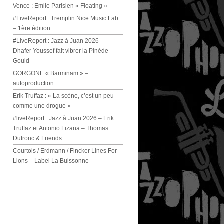
Vence : Emile Parisien « Floating »
#LiveReport : Tremplin Nice Music Lab
– 1ère édition
#LiveReport : Jazz à Juan 2026 –
Dhafer Youssef fait vibrer la Pinède
Gould
GORGONE « Barminam » –
autoproduction
Erik Truffaz : « La scène, c’est un peu
comme une drogue »
#liveReport : Jazz à Juan 2026 – Erik
Truffaz et Antonio Lizana – Thomas
Dutronc & Friends
Courtois / Erdmann / Fincker Lines For
Lions – Label La Buissonne