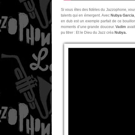
Si vous êtes des fidèles du Jazzophone, vous 
talents qui en émergent. Avec
Nubya Garcia
en dub est un exemple parfait de ce bouill
moments d’une grande douceur.
Vadim
avait
pu titrer : Et le Dieu du Jazz créa
Nubya
.