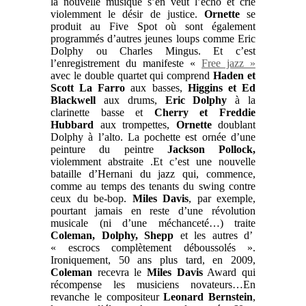
la nouvelle musique s’en veut l’écho et crie
violemment le désir de justice.
Ornette
se
produit au Five Spot où sont également
programmés d’autres jeunes loups comme Eric
Dolphy ou Charles Mingus. Et c’est
l’enregistrement du manifeste «
Free jazz »
avec le double quartet qui comprend
Haden et
Scott La Farro
aux basses,
Higgins et Ed
Blackwell
aux drums,
Eric Dolphy
à la
clarinette basse et
Cherry et Freddie
Hubbard
aux trompettes,
Ornette
doublant
Dolphy à l’alto. La pochette est ornée d’une
peinture du peintre
Jackson Pollock,
violemment abstraite .Et c’est une nouvelle
bataille d’Hernani du jazz qui, commence,
comme au temps des tenants du swing contre
ceux du be-bop.
Miles Davis
, par exemple,
pourtant jamais en reste d’une révolution
musicale (ni d’une méchanceté…) traite
Coleman, Dolphy, Shepp
et les autres d’
« escrocs complètement déboussolés ».
Ironiquement, 50 ans plus tard, en 2009,
Coleman
recevra le
Miles Davis
Award qui
récompense les musiciens novateurs…En
revanche le compositeur
Leonard Bernstein
,