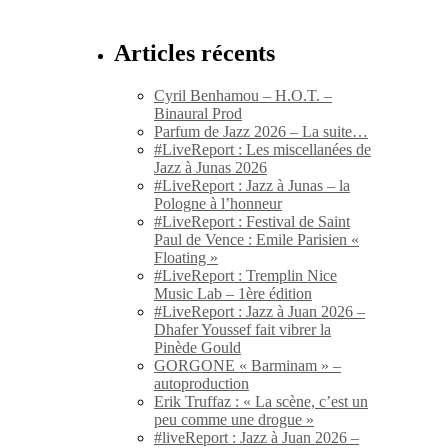
Articles récents
Cyril Benhamou – H.O.T. –
Binaural Prod
Parfum de Jazz 2026 – La suite…
#LiveReport : Les miscellanées de
Jazz à Junas 2026
#LiveReport : Jazz à Junas – la
Pologne à l’honneur
#LiveReport : Festival de Saint
Paul de Vence : Emile Parisien «
Floating »
#LiveReport : Tremplin Nice
Music Lab – 1ère édition
#LiveReport : Jazz à Juan 2026 –
Dhafer Youssef fait vibrer la
Pinède Gould
GORGONE « Barminam » –
autoproduction
Erik Truffaz : « La scène, c’est un
peu comme une drogue »
#liveReport : Jazz à Juan 2026 –