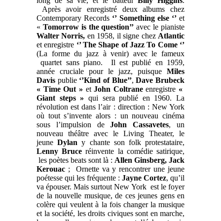
long de sa vie, et le batteur
Billy Higgins
.
Après avoir enregistré deux albums chez
Contemporary Records
‘’ Something else ‘’
et
«
Tomorrow is the question’’
avec le pianiste
Walter Norris,
en 1958, il signe chez
Atlantic
et enregistre
‘’ The Shape of Jazz To Come ‘’
(La forme du jazz à venir) avec le fameux
quartet sans piano. Il est publié en 1959,
année cruciale pour le jazz, puisque
Miles
Davis
publie
‘’Kind of Blue’’
,
Dave Brubeck
« Time Out »
et
John Coltrane
enregistre
«
Giant steps »
qui sera publié en 1960. La
révolution est dans l’air : direction : New York
où tout s’invente alors : un nouveau cinéma
sous l’impulsion de
John Cassavetes
, un
nouveau théâtre avec le Living Theater, le
jeune
Dylan
y chante son folk protestataire,
Lenny Bruce
réinvente la comédie satirique,
les poètes beats sont là :
Allen Ginsberg, Jack
Kerouac
; Ornette va y rencontrer une jeune
poétesse qui les fréquente :
Jayne Cortez
, qu’il
va épouser. Mais surtout New York est le foyer
de la nouvelle musique, de ces jeunes gens en
colère qui veulent à la fois changer la musique
et la société, les droits civiques sont en marche,