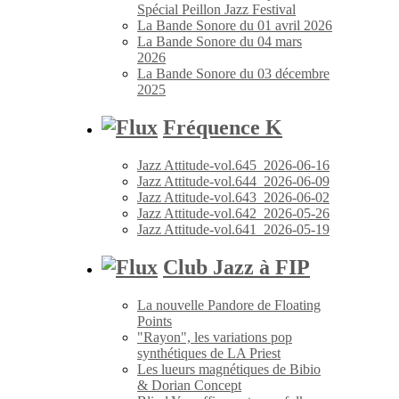
Spécial Peillon Jazz Festival
La Bande Sonore du 01 avril 2026
La Bande Sonore du 04 mars
2026
La Bande Sonore du 03 décembre
2025
Fréquence K
Jazz Attitude-vol.645_2026-06-16
Jazz Attitude-vol.644_2026-06-09
Jazz Attitude-vol.643_2026-06-02
Jazz Attitude-vol.642_2026-05-26
Jazz Attitude-vol.641_2026-05-19
Club Jazz à FIP
La nouvelle Pandore de Floating
Points
"Rayon", les variations pop
synthétiques de LA Priest
Les lueurs magnétiques de Bibio
& Dorian Concept