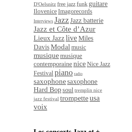
guitare
funk
free jazz
D'Oelsnitz
Ilovenice
Imagorecords
Jazz
Jazz batterie
Interviews
Jazz et Côte d’Azur
live
Lieux Jazz
Miles
Modal
Davis
music
musique
musique
nice
contemporaine
Nice Jazz
piano
Festival
radio
saxophone
saxophone
Hard Bop
soul
tremplin nice
trompette
usa
jazz festival
voix
Les concerts Jazz et +