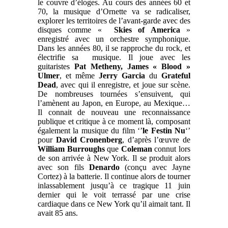
le couvre d’éloges.
Au cours des années 60 et
70, la musique d’Ornette va se radicaliser,
explorer les territoires de l’avant-garde avec des
disques comme «
Skies of America
»
enregistré avec un orchestre symphonique.
Dans les années 80, il se rapproche du rock, et
électrifie sa musique. Il joue avec les
guitaristes
Pat Metheny, James « Blood »
Ulmer
, et même
Jerry Garcia
du
Grateful
Dead
, avec qui il enregistre, et joue sur scène.
De nombreuses tournées s’ensuivent, qui
l’amènent au Japon, en Europe, au Mexique…
Il connait de nouveau une reconnaissance
publique et critique à ce moment là, composant
également la musique du film ‘’
le Festin Nu
‘’
pour
David Cronenberg
, d’après l’œuvre de
William Burroughs
que
Coleman
connut lors
de son arrivée à New York.
Il se produit alors
avec son fils
Denardo
(conçu avec Jayne
Cortez) à la batterie. Il continue alors de tourner
inlassablement jusqu’à ce tragique 11 juin
dernier qui le voit terrassé par une crise
cardiaque dans ce New York qu’il aimait tant. Il
avait 85 ans.