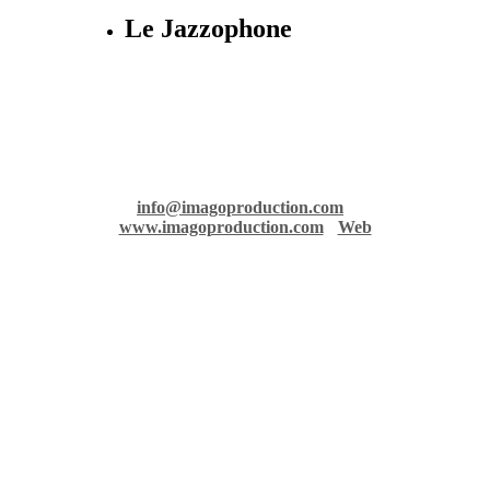
Le Jazzophone
Imago records & production
36 rue Richelmi - 06300 Nice - France
info@imagoproduction.com
-
www.imagoproduction.com
-
Web