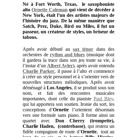
Né à
Fort Worth, Texas,
le saxophoniste
alto
Ornette Coleman
qui vient de décéder à
New York
, était l’un des artistes majeurs de
l’histoire du
jazz
. De la même manière que
Satch, Prez, Duke, Bird ou Miles
, il fut un
passeur, un créateur de styles, un briseur de
tabous.
Après avoir débuté au
sax ténor
dans des
orchestres de
rythm and blues
(musique dont
il gardera la trace dans son jeu toute sa vie, à
l’instar d’un
Albert Ayler
), après avoir entendu
Charlie Parker
, il passe à l’alto et commence
à créer un style personnel et à s’orienter vers de
nouvelles structures mélodiques. Après avoir
déménagé à
Los Angeles
, il se produit sous son
nom, et fait des rencontres musicales
importantes, dont celle du pianiste
Paul Bley
,
qui lui apportera son soutien. Ironie du sort, les
conceptions d’
Ornette
l’orientent désormais
vers une formule sans piano. Il forme ainsi un
quartet avec
Don Cherry (trompette),
Charlie Haden, (contrebasse)
, qui restera un
fidèle compagnon de route d’
Ornette
, tout au