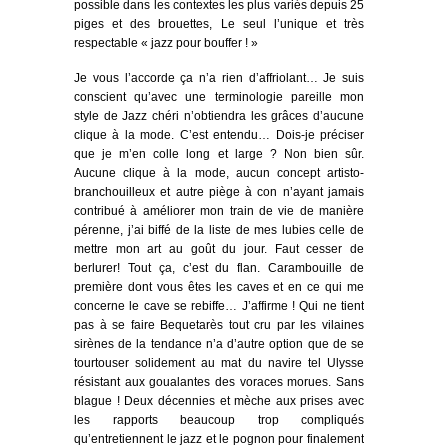
possible dans les contextes les plus variés depuis 25
piges et des brouettes, Le seul l’unique et très
respectable « jazz pour bouffer ! »
Je vous l’accorde ça n’a rien d’affriolant… Je suis
conscient qu’avec une terminologie pareille mon
style de Jazz chéri n’obtiendra les grâces d’aucune
clique à la mode. C’est entendu… Dois-je préciser
que je m’en colle long et large ? Non bien sûr.
Aucune clique à la mode, aucun concept artisto-
branchouilleux et autre piège à con n’ayant jamais
contribué à améliorer mon train de vie de manière
pérenne, j’ai biffé de la liste de mes lubies celle de
mettre mon art au goût du jour. Faut cesser de
berlurer! Tout ça, c’est du flan. Carambouille de
première dont vous êtes les caves et en ce qui me
concerne le cave se rebiffe… J’affirme ! Qui ne tient
pas à se faire Bequetarès tout cru par les vilaines
sirènes de la tendance n’a d’autre option que de se
tourtouser solidement au mat du navire tel Ulysse
résistant aux goualantes des voraces morues. Sans
blague ! Deux décennies et mèche aux prises avec
les rapports beaucoup trop compliqués
qu’entretiennent le jazz et le pognon pour finalement