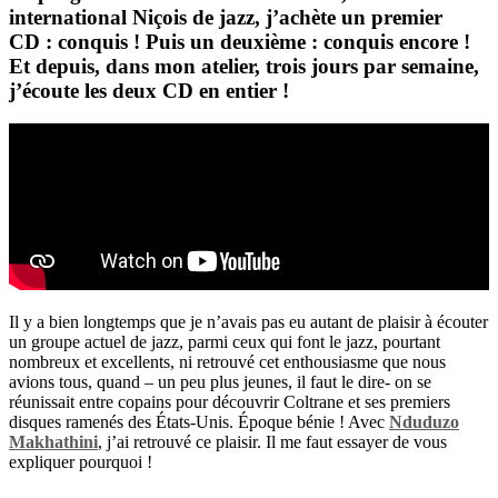
international Ni
ç
ois de jazz, j
’
ach
è
te un premier
CD
: conquis
! Puis un deuxi
è
me
: conquis encore
!
Et depuis, dans mon atelier, trois jours par semaine,
j
’é
coute les deux CD en entier
!
Il y a bien longtemps que je n
’
avais pas eu autant de plaisir
à é
couter
un groupe actuel de jazz, parmi ceux qui font le jazz, pourtant
nombreux et excellents, ni retrouv
é
cet enthousiasme que nous
avions tous, quand
–
un peu plus jeunes, il faut le dire- on se
r
é
unissait entre copains pour d
é
couvrir
Coltrane
et ses premiers
disques ramen
é
s des
É
tats-Unis.
É
poque b
é
nie
! Avec
Nduduzo
Makhathini
, j
’
ai retrouv
é
ce plaisir. Il me faut essayer de vous
expliquer pourquoi
!