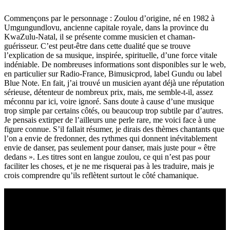
Commen
ç
ons par le personnage
: Zoulou d
’
origine, n
é
en 1982
à
Umgungundlovu, ancienne capitale royale, dans la province du
KwaZulu-Natal, il se pr
é
sente comme musicien et chaman-
gu
é
risseur. C
’
est peut-
ê
tre dans cette dualit
é
que se trouve
l
’
explication de sa musique, inspir
é
e, spirituelle, d
’
une force vitale
ind
é
niable. De nombreuses informations sont disponibles sur le web,
en particulier sur Radio-France, Bimusicprod, label Gundu ou label
Blue Note. En fait, j
’
ai trouv
é
un musicien ayant d
é
j
à
une r
é
putation
s
é
rieuse, d
é
tenteur de nombreux prix, mais, me semble-t-il, assez
m
é
connu par ici, voire ignor
é
. Sans doute
à
cause d
’
une musique
trop simple par certains c
ô
t
é
s, ou beaucoup trop subtile par d
’
autres.
Je pensais extirper de l
’
ailleurs une perle rare, me voici face
à
une
figure connue.
S
’
il fallait r
é
sumer, je dirais des th
è
mes chantants que
l
’
on a envie de fredonner, des rythmes qui donnent in
é
vitablement
envie de danser, pas seulement pour danser, mais juste pour
« ê
tre
dedans
»
. Les titres sont en langue zoulou, ce qui n
’
est pas pour
faciliter les choses, et je ne me risquerai pas
à
les traduire, mais je
crois comprendre qu
’
ils refl
è
tent surtout le c
ô
t
é
chamanique.