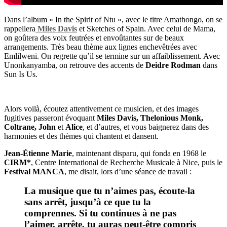
Dans l
’
album
«
In the Spirit of Ntu
»
, avec le titre Amathongo, on se
rappellera
Miles Davis
et Sketches of Spain. Avec celui de Mama,
on go
û
tera des voix feutr
é
es et envo
û
tantes sur de beaux
arrangements. Tr
è
s beau th
è
me aux lignes enchev
ê
tr
é
es avec
Emlilweni. On regrette qu
’
il se termine sur un affaiblissement. Avec
Unonkanyamba, on retrouve des accents de
Deidre Rodman
dans
Sun Is Us.
Alors voil
à
,
é
coutez attentivement ce musicien, et des images
fugitives passeront
é
voquant
Miles Davis, Thelonious Monk,
Coltrane, John
et
Alice
, et d
’
autres, et vous baignerez dans des
harmonies et des th
è
mes qui chantent et dansent.
Jean-
É
tienne Marie
, maintenant disparu, qui fonda en 1968 le
CIRM*
, Centre International de Recherche Musicale
à
Nice, puis le
Festival MANCA
, me disait, lors d
’
une s
é
ance de travail
:
La musique que tu n’aimes pas, écoute-la
sans arrêt, jusqu’à ce que tu la
comprennes. Si tu continues à ne pas
l’aimer, arrête, tu auras peut-être compris