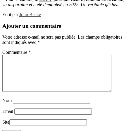
va dispara
î
tre et
a
é
t
é
d
é
mantel
é
en
2022. Un v
é
ritable g
â
chis.
Ecrit par
John Beake
Ajouter un commentaire
Votre adresse e-mail ne sera pas publiée.
Les champs obligatoires
sont indiqués avec
*
Commentaire
*
Nom
Email
Site