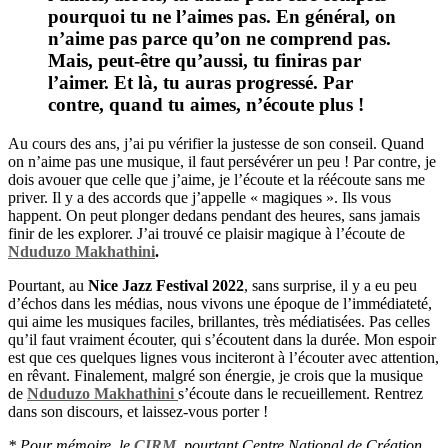
pourquoi tu ne l’aimes pas. En général, on
n’aime pas parce qu’on ne comprend pas.
Mais, peut-être qu’aussi, tu finiras par
l’aimer. Et là, tu auras progressé. Par
contre, quand tu aimes, n’écoute plus !
Au cours des ans, j
’
ai pu v
é
rifier la justesse de son conseil. Quand
on n
’
aime pas une musique, il faut pers
é
v
é
rer un peu
! Par contre, je
dois avouer que celle que j
’
aime, je l
’é
coute et la r
éé
coute sans me
priver. Il y a des accords que j
’
appelle
«
magiques
»
. Ils vous
happent. On peut plonger dedans pendant des heures, sans jamais
finir de les explorer. J
’
ai trouv
é
ce plaisir magique
à
l
’é
coute de
Nduduzo Makhathini
.
Pourtant, au
Nice Jazz Festival 2022
, sans surprise, il y a eu peu
d
’é
chos dans les m
é
dias, nous vivons une
é
poque de l
’
imm
é
diatet
é
,
qui aime les musiques faciles, brillantes, tr
è
s m
é
diatis
é
es. Pas celles
qu
’
il faut vraiment
é
couter, qui s
’é
coutent dans la dur
é
e. Mon espoir
est que ces quelques lignes vous inciteront
à
l
’é
couter avec attention,
en r
ê
vant. Finalement, malgr
é
son
é
nergie, je crois que la musique
de
Nduduzo Makhathini
s
’é
coute dans le recueillement. Rentrez
dans son discours, et laissez-vous porter
!
* Pour m
é
moire, le
CIRM
, pourtant Centre National de Cr
é
ation,