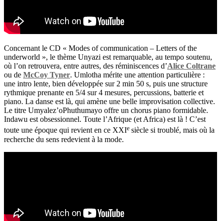
Concernant le CD
«
Modes of communication – Letters of the
underworld
»
, le th
è
me Unyazi est remarquable, au tempo soutenu,
o
ù
l
’
on retrouvera, entre autres, des r
é
miniscences d
’
Alice Coltrane
ou de
McCoy Tyner
.
Umlotha m
é
rite une attention particuli
è
re
:
une intro lente, bien d
é
velopp
é
e sur 2 min 50 s, puis une structure
rythmique prenante en 5/4 sur 4 mesures, percussions, batterie et
piano. La danse est l
à
, qui am
è
ne une belle improvisation collective.
Le titre Umyalez
’
oPhuthumayo offre un chorus piano formidable.
Indawu est obsessionnel. Toute l
’
Afrique (et Africa) est l
à
! C
’
est
e
toute une
é
poque qui revient en ce XXI
si
è
cle si troubl
é
, mais o
ù
la
recherche du sens redevient
à
la mode.