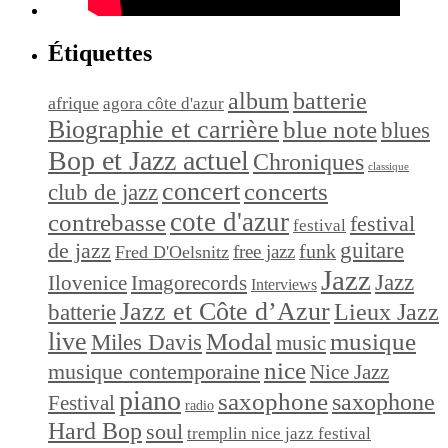
Étiquettes
album
batterie
afrique
agora côte d'azur
Biographie et carrière
blue note
blues
Bop et Jazz actuel
Chroniques
classique
concert
concerts
club de jazz
cote d'azur
contrebasse
festival
festival
de jazz
guitare
funk
free jazz
Fred D'Oelsnitz
Jazz
Jazz
Ilovenice
Imagorecords
Interviews
Jazz et Côte d’Azur
Lieux Jazz
batterie
live
Modal
musique
Miles Davis
music
nice
musique contemporaine
Nice Jazz
piano
saxophone
saxophone
Festival
radio
Hard Bop
soul
tremplin nice jazz festival