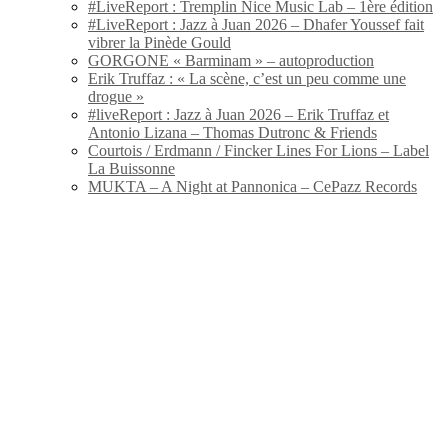
#LiveReport : Tremplin Nice Music Lab – 1ère édition
#LiveReport : Jazz à Juan 2026 – Dhafer Youssef fait
vibrer la Pinède Gould
GORGONE « Barminam » – autoproduction
Erik Truffaz : « La scène, c’est un peu comme une
drogue »
#liveReport : Jazz à Juan 2026 – Erik Truffaz et
Antonio Lizana – Thomas Dutronc & Friends
Courtois / Erdmann / Fincker Lines For Lions – Label
La Buissonne
MUKTA – A Night at Pannonica – CePazz Records