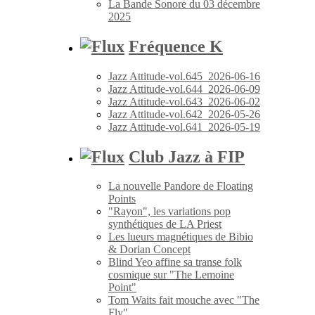
La Bande Sonore du 03 décembre
2025
Fréquence K
Jazz Attitude-vol.645_2026-06-16
Jazz Attitude-vol.644_2026-06-09
Jazz Attitude-vol.643_2026-06-02
Jazz Attitude-vol.642_2026-05-26
Jazz Attitude-vol.641_2026-05-19
Club Jazz à FIP
La nouvelle Pandore de Floating
Points
"Rayon", les variations pop
synthétiques de LA Priest
Les lueurs magnétiques de Bibio
& Dorian Concept
Blind Yeo affine sa transe folk
cosmique sur "The Lemoine
Point"
Tom Waits fait mouche avec "The
Fly"