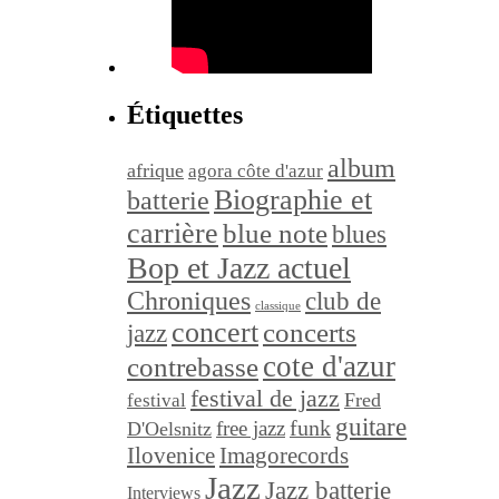
Étiquettes
album
afrique
agora côte d'azur
Biographie et
batterie
carrière
blue note
blues
Bop et Jazz actuel
Chroniques
club de
classique
concert
concerts
jazz
cote d'azur
contrebasse
festival de jazz
festival
Fred
guitare
funk
free jazz
D'Oelsnitz
Ilovenice
Imagorecords
Jazz
Jazz batterie
Interviews