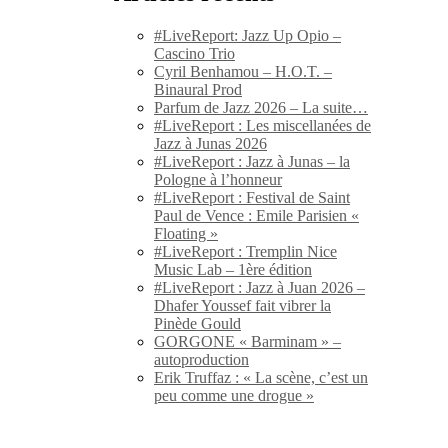
#LiveReport: Jazz Up Opio –
Cascino Trio
Cyril Benhamou – H.O.T. –
Binaural Prod
Parfum de Jazz 2026 – La suite…
#LiveReport : Les miscellanées de
Jazz à Junas 2026
#LiveReport : Jazz à Junas – la
Pologne à l’honneur
#LiveReport : Festival de Saint
Paul de Vence : Emile Parisien «
Floating »
#LiveReport : Tremplin Nice
Music Lab – 1ère édition
#LiveReport : Jazz à Juan 2026 –
Dhafer Youssef fait vibrer la
Pinède Gould
GORGONE « Barminam » –
autoproduction
Erik Truffaz : « La scène, c’est un
peu comme une drogue »