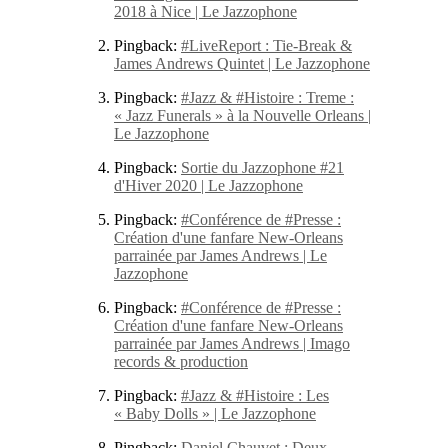
2018 à Nice | Le Jazzophone
Pingback:
#LiveReport : Tie-Break &
James Andrews Quintet | Le Jazzophone
Pingback:
#Jazz & #Histoire : Treme :
« Jazz Funerals » à la Nouvelle Orleans |
Le Jazzophone
Pingback:
Sortie du Jazzophone #21
d'Hiver 2020 | Le Jazzophone
Pingback:
#Conférence de #Presse :
Création d'une fanfare New-Orleans
parrainée par James Andrews | Le
Jazzophone
Pingback:
#Conférence de #Presse :
Création d'une fanfare New-Orleans
parrainée par James Andrews | Imago
records & production
Pingback:
#Jazz & #Histoire : Les
« Baby Dolls » | Le Jazzophone
Pingback:
Daniel Chauvet : Deux