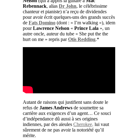
Nelson
(qui a appris la guitare à
Mac
Rebennack
, alias
Dr John
, le célébrissime
chanteur et pianiste) n’a reçu de dividendes
pour avoir écrit quelques-uns des grands succès
de
Fats Domino
(dont : « I’m walking »), idem
pour
Lawrence Nelson
«
Prince Lala
», un
autre oncle, auteur du tube « She put the the
hurt on me » repris par
Otis Redding
.*
Autant de raisons qui justifient sans doute le
refus de
James Andrews
de soumettre sa
carrière aux exigences d’un agent… Ce souci
d’indépendance dû aussi à ses origines
indiennes, par des aïeules
Cherokee,
lui vaut
sûrement de ne pas avoir la notoriété qu’il
mérite.