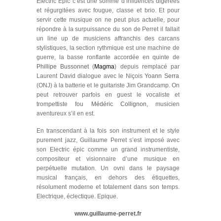
Electric Epic c’est une somme d’influences digérées
et régurgitées avec fougue, classe et brio. Et pour
servir cette musique on ne peut plus actuelle, pour
répondre à la surpuissance du son de Perret il fallait
un line up de musiciens affranchis des carcans
stylistiques, la section rythmique est une machine de
guerre, la basse ronflante accordée en quinte de
Phillipe Bussonnet
(
Magma
) depuis remplacé par
Laurent David
dialogue avec le Niçois
Yoann Serra
(
ONJ
) à la batterie et le guitariste
Jim Grandcamp
. On
peut retrouver parfois en guest le vocaliste et
trompettiste fou
Médéric Collignon
,
musicien
aventureux s’il en est.
En transcendant à la fois son instrument et le style
purement jazz,
Guillaume Perret
s’est imposé avec
son
Electric épic
comme un grand instrumentiste,
compositeur et visionnaire d’une musique en
perpétuelle mutation. Un ovni dans le paysage
musical français, en dehors des étiquettes,
résolument moderne et totalement dans son temps.
Electrique, éclectique. Epique.
www.guillaume-perret.fr