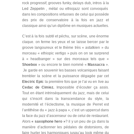
rock progressif, grooves funky, delays dub, intros à la
Led Zeppelin
, métal ou ethiojazz sont convoqués
dans les compositions virtuoses de celui qui possède
des prix de conservatoire à la fois en jazz et
classique ainsi qu’un diplôme en musiques actuelles.
C’est à la fois subtil et péchu, sur scène, une énorme
claque. on ferme les yeux et se laisse bercer par le
groove langoureux et le thème très « astatkien » du
morceau « ethiopic vertigo » puis on on se surprend
à « headbanger » sur des morceaux tels que «
Shoebox
» ou encore le bien nommé «
Massacra
».
Je garde en souvenir les basses volcaniques faisant
trembler la scène et la puissance dégagée par cet
Electric Epic
la première fois que je l’ai vu en live au
Cedac de Cimiez.
Impossible d’écouter ça assis.
Tout en étant intrinsèquement du jazz, mais de celui
qui s’inscrit dans la transcendance du style, la
modernité et l’éclectisme, la musique de Perret est
l’antithèse du « jazz à papa », c’est un uppercut dans
la face du jazz d’ascenseur ou de celui de restaurant.
Alors
« saxophone hero »
? il y un peu de ça dans la
manière d’actionner les pédales de distorsions, de
faire hurler les harmoniques jusqu’au look même du