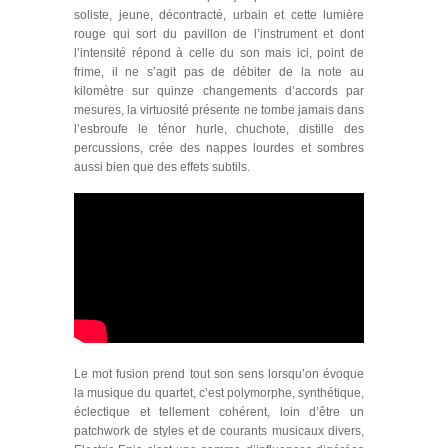
soliste, jeune, décontracté, urbain et cette lumière
rouge qui sort du pavillon de l’instrument et dont
l’intensité répond à celle du son mais ici, point de
frime, il ne s’agit pas de débiter de la note au
kilomètre sur quinze changements d’accords par
mesures, la virtuosité présente ne tombe jamais dans
l’esbroufe le ténor hurle, chuchote, distille des
percussions, crée des nappes lourdes et sombres
aussi bien que des effets subtils.
Le mot fusion prend tout son sens lorsqu’on évoque
la musique du quartet, c’est polymorphe, synthétique,
éclectique et tellement cohérent, loin d’être un
patchwork de styles et de courants musicaux divers,