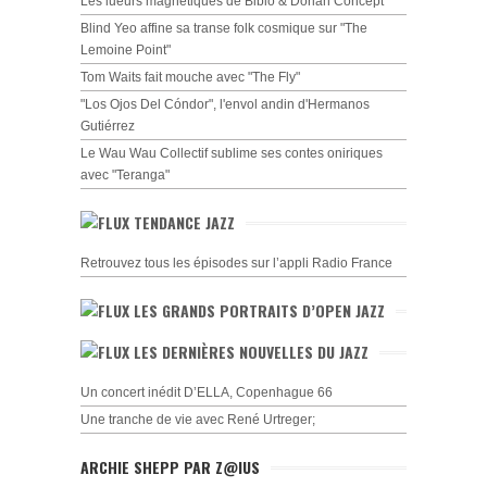
Les lueurs magnétiques de Bibio & Dorian Concept
Blind Yeo affine sa transe folk cosmique sur "The
Lemoine Point"
Tom Waits fait mouche avec "The Fly"
"Los Ojos Del Cóndor", l'envol andin d'Hermanos
Gutiérrez
Le Wau Wau Collectif sublime ses contes oniriques
avec "Teranga"
TENDANCE JAZZ
Retrouvez tous les épisodes sur l’appli Radio France
LES GRANDS PORTRAITS D’OPEN JAZZ
LES DERNIÈRES NOUVELLES DU JAZZ
Un concert inédit D’ELLA, Copenhague 66
Une tranche de vie avec René Urtreger;
ARCHIE SHEPP PAR Z@IUS