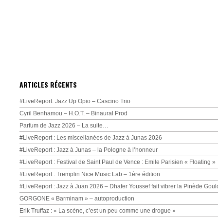
ARTICLES RÉCENTS
#LiveReport: Jazz Up Opio – Cascino Trio
Cyril Benhamou – H.O.T. – Binaural Prod
Parfum de Jazz 2026 – La suite…
#LiveReport : Les miscellanées de Jazz à Junas 2026
#LiveReport : Jazz à Junas – la Pologne à l’honneur
#LiveReport : Festival de Saint Paul de Vence : Emile Parisien « Floating »
#LiveReport : Tremplin Nice Music Lab – 1ère édition
#LiveReport : Jazz à Juan 2026 – Dhafer Youssef fait vibrer la Pinède Goul
GORGONE « Barminam » – autoproduction
Erik Truffaz : « La scène, c’est un peu comme une drogue »