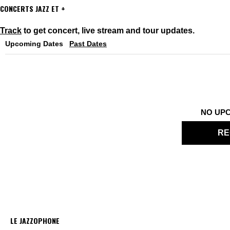
CONCERTS JAZZ ET +
Track
to get concert, live stream and tour updates.
Upcoming Dates
Past Dates
NO UP
RE
LE JAZZOPHONE