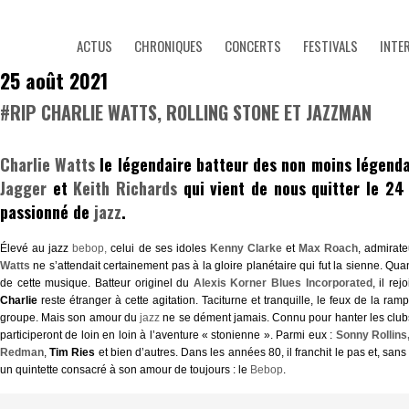
ACTUS
CHRONIQUES
CONCERTS
FESTIVALS
INTE
25 août 2021
#RIP CHARLIE WATTS, ROLLING STONE ET JAZZMAN
Charlie Watts
le légendaire batteur des non moins légenda
Jagger
et
Keith Richards
qui vient de nous quitter le 24
passionné de
jazz
.
Élevé au jazz
bebop,
celui de ses idoles
Kenny Clarke
et
Max Roach
, admirat
Watts
ne s’attendait certainement pas à la gloire planétaire qui fut la sienne. Quan
de cette musique. Batteur originel du
Alexis Korner Blues Incorporated
, il rej
Charlie
reste étranger à cette agitation. Taciturne et tranquille, le feux de la ra
groupe. Mais son amour du
jazz
ne se dément jamais. Connu pour hanter les clubs 
participeront de loin en loin à l’aventure « stonienne ». Parmi eux :
Sonny Rollins
Redman
,
Tim Ries
et bien d’autres. Dans les années 80, il franchit le pas et, sans 
un quintette consacré à son amour de toujours : le
Bebop
.