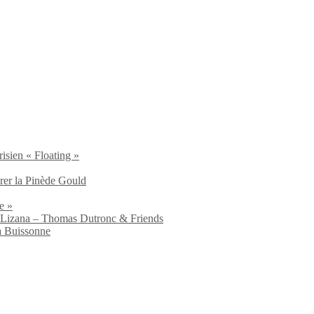
isien « Floating »
brer la Pinède Gould
e »
io Lizana – Thomas Dutronc & Friends
a Buissonne