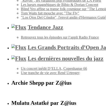
"Rayon", les variations pop synthétiques de LA Priest
Les lueurs magnétiques de Bibio & Dorian Concept
Blind Yeo affine sa transe folk cosmique sur "The Lemoi
Tom Waits fait mouche avec "The Fly"
"Los Ojos Del Cóndor", l'envol andin d'Hermanos Gutié
Tendance Jazz
Retrouvez tous les épisodes sur l’appli Radio France
Les Grands Portraits d’Open Ja
Les dernières nouvelles du jazz
Un concert inédit D’ELLA, Copenhague 66
Une tranche de vie avec René Urtreger;
Archie Shepp par Z@ius
Mulatu Astatké par Z@ius