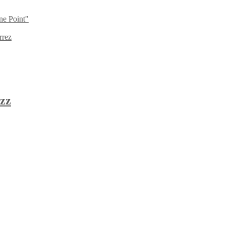
ne Point"
rrez
zz