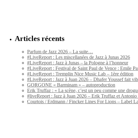
Articles récents
Parfum de Jazz 2026 – La suite…
#LiveReport : Les miscellanées de Jazz à Junas 2026
#LiveReport : Jazz à Junas – la Pologne à l’honneur
#LiveReport : Festival de Saint Paul de Vence : Emile Par
#LiveReport : Tremplin Nice Music Lab – 1ère édition
#LiveReport : Jazz à Juan 2026 – Dhafer Youssef fait vi
GORGONE « Barminam » – autoproduction
Erik Truffaz : « La scène, c’est un peu comme une drogu
#liveReport : Jazz à Juan 2026 – Erik Truffaz et Anton
Courtois / Erdmann / Fincker Lines For Lions – Label L