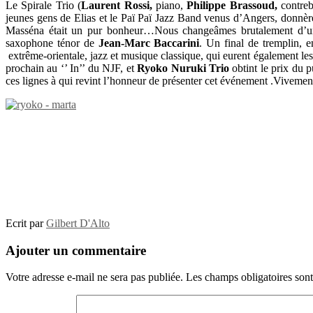
Le Spirale Trio (
Laurent Rossi,
piano,
Philippe Brassoud,
contre
jeunes gens de Elias et le Paï Paï Jazz Band venus d’Angers, donnèren
Masséna était un pur bonheur…Nous changeâmes brutalement d’unive
saxophone ténor de
Jean-Marc Baccarini
. Un final de tremplin, e
extrême-orientale, jazz et musique classique, qui eurent également les
prochain au ‘’ In’’ du NJF, et
Ryoko Nuruki Trio
obtint le prix du p
ces lignes à qui revint l’honneur de présenter cet événement .Vivement
Ecrit par
Gilbert D'Alto
Ajouter un commentaire
Votre adresse e-mail ne sera pas publiée.
Les champs obligatoires son