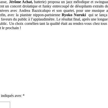
basse,
Jérôme Achat,
batterie) proposa un jazz mélodique et swinguan
t un concert drolatique et funky entrecoupé de désopilants extraits de
rs avec Andrea Bazzicalupo et son quartet, pour une musique aventu
nfin, avec la pianiste nippon-parisienne
Ryoko Nuruki
qui se lança 
 faveurs du public à l’applaudimètre. Le résultat final, après une longu
ublic. Un choix cornélien tant la qualité était au rendez-vous chez tous
 le prochain !
t indiqués avec
*