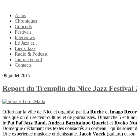
Actus
Chroniques
Concerts
Festivals
Interviews
Le Jazz et…
Lieux Jazz
Radio & Podcast
Journal en pdf
Contacts
09 juillet 2015
Report du Tremplin du Nice Jazz Festival
Offert par la ville de Nice et organisé par
La Ruche
et
Imago Recor
musique ou du secteur culturel et de journalistes. Dimanche 5 et lund
le Paï Paï Jazz Band, Andrea Bazzicalupo Quartet
et
Ryoko Nur
Domergue déclamant des textes consacrés au corbeau, qu’ils soient de 
Une expérience musicale enrichissante.
Jacob Vacek
(guitare) et son