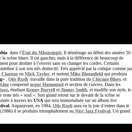
phia
dans l’
État du Mississippi
), Il déménage au début des années 50 
e la scène blues. Il est gaucher, mais à la différence de beaucoup de
ument pour droitier à l’envers sans en changer les cordes. Certains
ntribue à son son très distinctif. Très apprécié par la critique comme pa
c Clapton
ou
Mick Taylor
, et surtout
Mike Bloomfield
qui produira
ng
« .
Otis Rush
travaille dans la pure tradition du
Chicago Blues,
et
King
comprend
orgue Hammond
et section de cuivres. Dans les
jazz
,
étudiant
Kenny Burrell
et
Jimmy Smith
, et modifie son style, le
e reste très « soul ». Son grand retour sur le devant de la scène se
urnée à travers les
USA
qui sera immortalisée sur un album
live
tival
. Auparavant, en 1984,
Otis Rush
aura eu la joie d’entrer dans le
 (1986) il se produira triomphalement au
Nice Jazz Festival.
Un grand