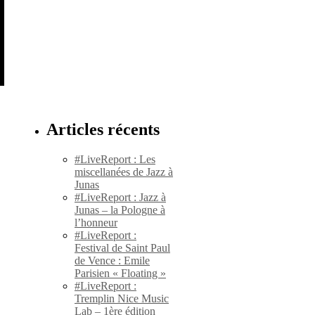
Articles récents
#LiveReport : Les
miscellanées de Jazz à
Junas
#LiveReport : Jazz à
Junas – la Pologne à
l’honneur
#LiveReport :
Festival de Saint Paul
de Vence : Emile
Parisien « Floating »
#LiveReport :
Tremplin Nice Music
Lab – 1ère édition