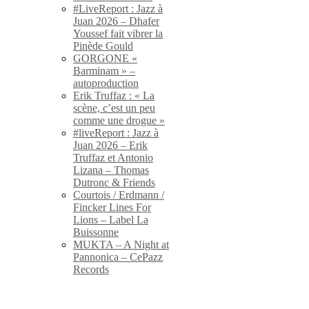
#LiveReport : Jazz à
Juan 2026 – Dhafer
Youssef fait vibrer la
Pinède Gould
GORGONE «
Barminam » –
autoproduction
Erik Truffaz : « La
scène, c’est un peu
comme une drogue »
#liveReport : Jazz à
Juan 2026 – Erik
Truffaz et Antonio
Lizana – Thomas
Dutronc & Friends
Courtois / Erdmann /
Fincker Lines For
Lions – Label La
Buissonne
MUKTA – A Night at
Pannonica – CePazz
Records