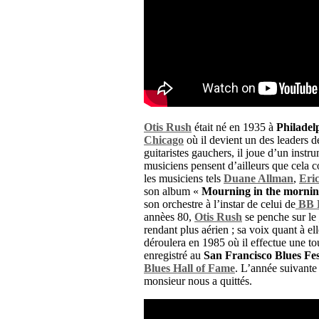
Otis Rush
était né en 1935 à
Philadel
Chicago
où il devient un des leaders d
guitaristes gauchers, il joue d’un instr
musiciens pensent d’ailleurs que cela co
les musiciens tels
Duane Allman
,
Eri
son album «
Mourning in the morni
son orchestre à l’instar de celui de
BB 
annèes 80,
Otis Rush
se penche sur le
rendant plus aérien ; sa voix quant à ell
déroulera en 1985 où il effectue une to
enregistré au
San Francisco Blues Fes
Blues Hall of Fame
. L’année suivante
monsieur nous a quittés.