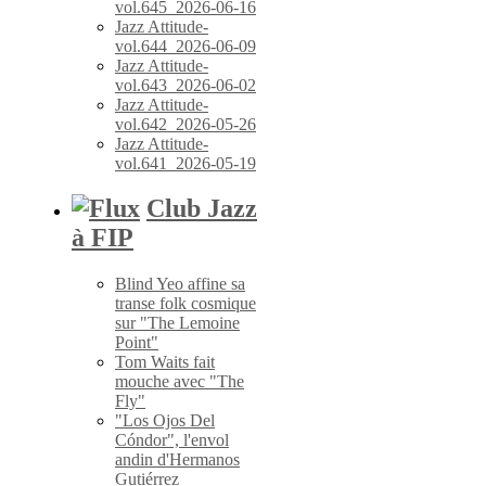
vol.645_2026-06-16
Jazz Attitude-
vol.644_2026-06-09
Jazz Attitude-
vol.643_2026-06-02
Jazz Attitude-
vol.642_2026-05-26
Jazz Attitude-
vol.641_2026-05-19
Club Jazz
à FIP
Blind Yeo affine sa
transe folk cosmique
sur "The Lemoine
Point"
Tom Waits fait
mouche avec "The
Fly"
"Los Ojos Del
Cóndor", l'envol
andin d'Hermanos
Gutiérrez