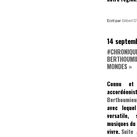
Ecrit par
Gilbert D
14 septem
#CHRONIQUE
BERTHOUMIE
MONDES »
Connu et
accordéoni
Berthoumieu
avec lequel
versatile,
musiques du 
vivre.
Suite