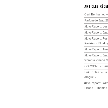
ARTICLES RÉCE
Cyril Benhamou – 
Parfum de Jazz 2
#LiveReport : Les
#LiveReport : Jaz
#LiveReport : Fest
Parisien « Floatin
#LiveReport : Tre
#LiveReport : Jaz
vibrer la Pinède 
GORGONE « Barmi
Erik Truffaz : « 
drogue »
#liveReport : Jazz
Lizana – Thomas 