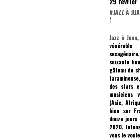
29 février
#JAZZ À JU
!
Jazz à Juan
,
vénérable
sexagénaire
soixante bou
gâteau de c
faramineuse,
des stars e
musiciens 
(Asie, Afriq
bien sur Fr
douze jours 
2020. Jetons
vous le voul