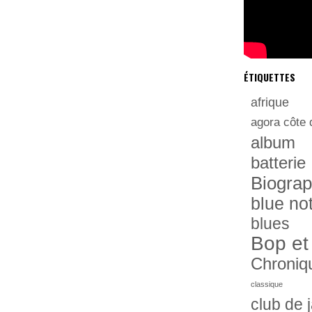
ÉTIQUETTES
afrique
agora côte 
album
batterie
Biograp
blue no
blues
Bop et
Chroniq
classique
club de 