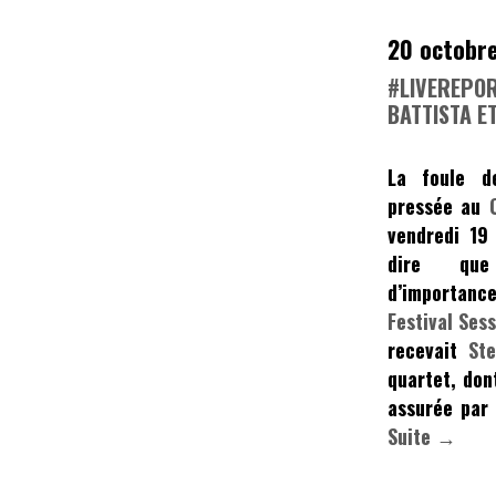
20 octobr
#LIVEREPOR
BATTISTA ET
La foule de
pressée au
vendredi 19 
dire que
d’importanc
Festival Ses
recevait
Ste
quartet, don
assurée par 
Suite →