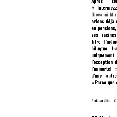
Après son
«
Intermez
Giovanni Mir
avions déjà 
en pensions
ses racine
titre l’ind
bilingue fr
uniquement 
l’exception 
l’immortel
«
d’une autr
« Parce que 
Ecrit par
Gilbert D