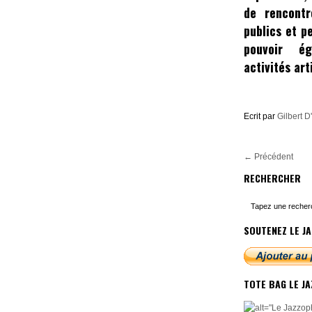
de rencontr
publics et p
pouvoir é
activités art
Ecrit par
Gilbert D
←
Précédent
RECHERCHER
SOUTENEZ LE JA
TOTE BAG LE J