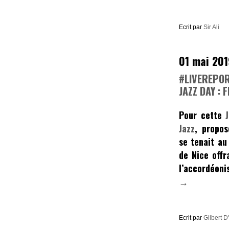
Ecrit par
Sir Ali
01 mai 20
#LIVEREPOR
JAZZ DAY : 
Pour cette
Jazz
, propos
se tenait a
de Nice offr
l’accordéon
→
Ecrit par
Gilbert D