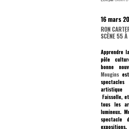
Ecrit par
Gilbert D
16 mars 2
RON CARTER
SCÈNE 55 À
Apprendre l
pôle cultur
bonne nou
Mougins
es
spectacle
artistique
Faissolle,
et
tous les a
lumineux. Mu
spectacle 
expositions,