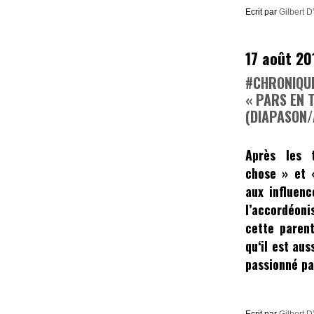
Ecrit par
Gilbert D
17 août 20
#CHRONIQUE
« PARS EN T
(DIAPASON/
Après les
chose »
et
«
aux influenc
l’accordéoni
cette paren
qu‘il est aus
passionné pa