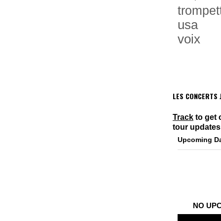
trompet
usa
voix
LES CONCERTS J
Track
to get 
tour updates
Upcoming D
NO UP