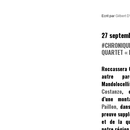
Ecrit par
Gilbert D
27 septem
#CHRONIQU
QUARTET « 
Roccassera 
autre pa
Mandoloce
Costanzo
,
et
d’une
mont
Paillon,
dans 
preuve suppl
et de la qu
notre région