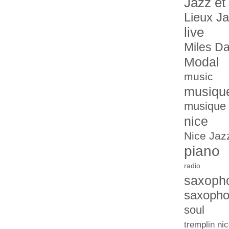
Jazz et
Lieux J
live
Miles Da
Modal
music
musiqu
musique 
nice
Nice Jazz
piano
radio
saxoph
saxopho
soul
tremplin nic