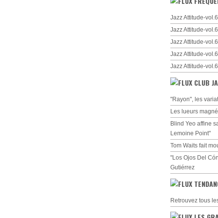
FRÉQUE
Jazz Attitude-vol
Jazz Attitude-vol
Jazz Attitude-vol
Jazz Attitude-vol
Jazz Attitude-vol
CLUB JA
"Rayon", les varia
Les lueurs magné
Blind Yeo affine s
Lemoine Point"
Tom Waits fait mo
"Los Ojos Del Cón
Gutiérrez
TENDAN
Retrouvez tous le
LES GR