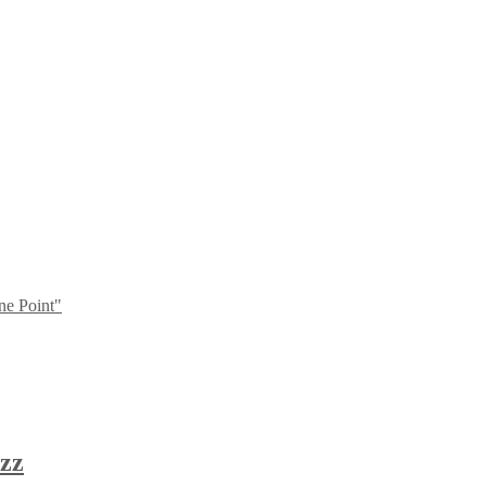
ne Point"
zz