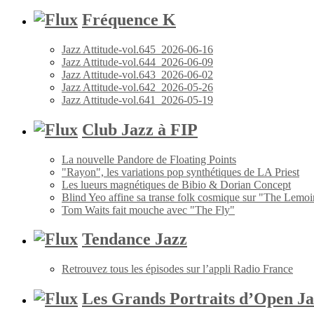
Fréquence K
Jazz Attitude-vol.645_2026-06-16
Jazz Attitude-vol.644_2026-06-09
Jazz Attitude-vol.643_2026-06-02
Jazz Attitude-vol.642_2026-05-26
Jazz Attitude-vol.641_2026-05-19
Club Jazz à FIP
La nouvelle Pandore de Floating Points
"Rayon", les variations pop synthétiques de LA Priest
Les lueurs magnétiques de Bibio & Dorian Concept
Blind Yeo affine sa transe folk cosmique sur "The Lemoi
Tom Waits fait mouche avec "The Fly"
Tendance Jazz
Retrouvez tous les épisodes sur l’appli Radio France
Les Grands Portraits d’Open Ja