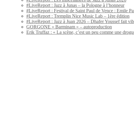
#LiveReport : Jazz à Junas – la Pologne à l’honneur
#LiveReport : Festival de Saint Paul de Vence : Emile Par
#LiveReport : Tremplin Nice Music Lab – 1ère édition
#LiveReport : Jazz à Juan 2026 – Dhafer Youssef fait vi
GORGONE « Barminam » – autoproduction
Erik Truffaz : « La scène, c’est un peu comme une drogu