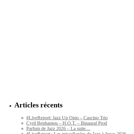
Articles récents
#LiveReport: Jazz Up Opio – Cascino Trio
Cyril Benhamou – H.O.T. – Binaural Prod
Parfum de Jazz 2026 – La suite…
#LiveReport : Les miscellanées de Jazz à Junas 2026