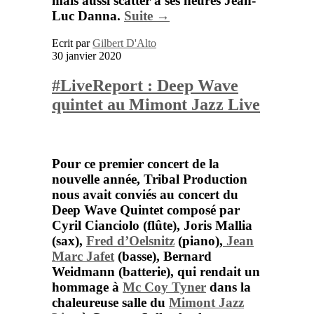
mais aussi scatter à ses heures
Jean-
Luc Danna
.
Suite →
Ecrit par
Gilbert D'Alto
30 janvier 2020
#LiveReport : Deep Wave
quintet au Mimont Jazz Live
Pour ce premier concert de la
nouvelle année,
Tribal Production
nous avait conviés au concert du
Deep Wave Quintet
composé par
Cyril Cianciolo
(flûte),
Joris Mallia
(sax),
Fred d’Oelsnitz
(piano),
Jean
Marc Jafet
(basse),
Bernard
Weidmann
(batterie), qui rendait un
hommage à
Mc Coy Tyner
dans la
chaleureuse salle du
Mimont Jazz