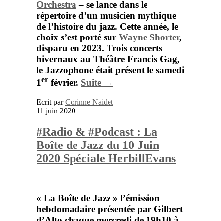
Orchestra
– se lance dans le
répertoire d’un musicien mythique
de l’histoire du jazz. Cette année, le
choix s’est porté sur
Wayne Shorter
,
disparu en 2023. Trois concerts
hivernaux au
Théâtre Francis Gag
,
le Jazzophone était présent le samedi
er
1
février.
Suite →
Ecrit par
Corinne Naidet
11 juin 2020
#Radio & #Podcast : La
Boîte de Jazz du 10 Juin
2020 Spéciale HerbillEvans
« La Boîte de Jazz »
l’émission
hebdomadaire présentée par
Gilbert
d’Alto
chaque mercredi de 19h10 à