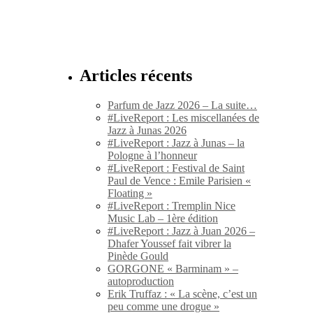
Articles récents
Parfum de Jazz 2026 – La suite…
#LiveReport : Les miscellanées de
Jazz à Junas 2026
#LiveReport : Jazz à Junas – la
Pologne à l’honneur
#LiveReport : Festival de Saint
Paul de Vence : Emile Parisien «
Floating »
#LiveReport : Tremplin Nice
Music Lab – 1ère édition
#LiveReport : Jazz à Juan 2026 –
Dhafer Youssef fait vibrer la
Pinède Gould
GORGONE « Barminam » –
autoproduction
Erik Truffaz : « La scène, c’est un
peu comme une drogue »