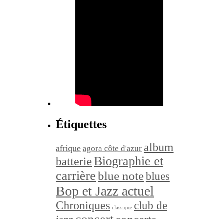
Étiquettes
album
afrique
agora côte d'azur
Biographie et
batterie
carrière
blue note
blues
Bop et Jazz actuel
Chroniques
club de
classique