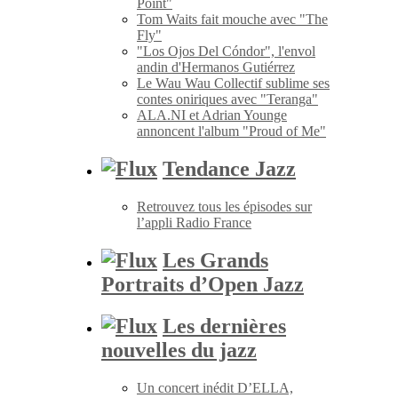
Point"
Tom Waits fait mouche avec "The
Fly"
"Los Ojos Del Cóndor", l'envol
andin d'Hermanos Gutiérrez
Le Wau Wau Collectif sublime ses
contes oniriques avec "Teranga"
ALA.NI et Adrian Younge
annoncent l'album "Proud of Me"
Tendance Jazz
Retrouvez tous les épisodes sur
l’appli Radio France
Les Grands
Portraits d’Open Jazz
Les dernières
nouvelles du jazz
Un concert inédit D’ELLA,