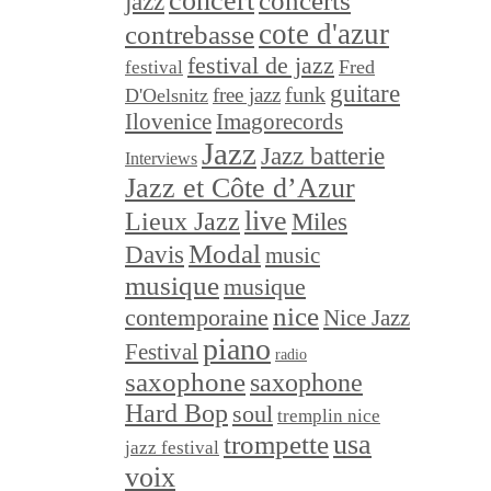
concert
concerts
jazz
cote d'azur
contrebasse
festival de jazz
festival
Fred
guitare
funk
free jazz
D'Oelsnitz
Ilovenice
Imagorecords
Jazz
Jazz batterie
Interviews
Jazz et Côte d’Azur
live
Lieux Jazz
Miles
Modal
Davis
music
musique
musique
nice
contemporaine
Nice Jazz
piano
Festival
radio
saxophone
saxophone
Hard Bop
soul
tremplin nice
trompette
usa
jazz festival
voix