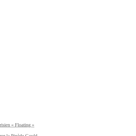
isien « Floating »
brer la Pinède Gould