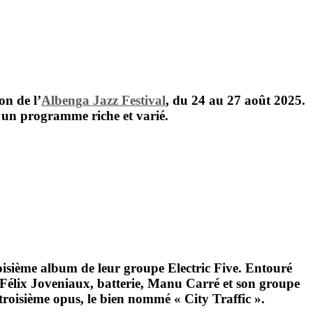
on de l’
Albenga Jazz Festival
, du
24 au 27 août 2025
.
ns un programme riche et varié.
roisième album de leur groupe
Electric Five
. Entouré
Félix Joveniaux,
batterie,
Manu Carré
et son groupe
 troisième opus, le bien nommé «
City Traffic »
.