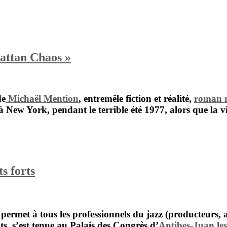
attan Chaos »
de
Michaël Mention
, entremêle fiction et réalité,
roman 
à New York, pendant le terrible été 1977, alors que la vill
s forts
i permet à tous les professionnels du jazz (producteurs
ts, s’est tenue au
Palais des Congrès
d’
Antibes-Juan les