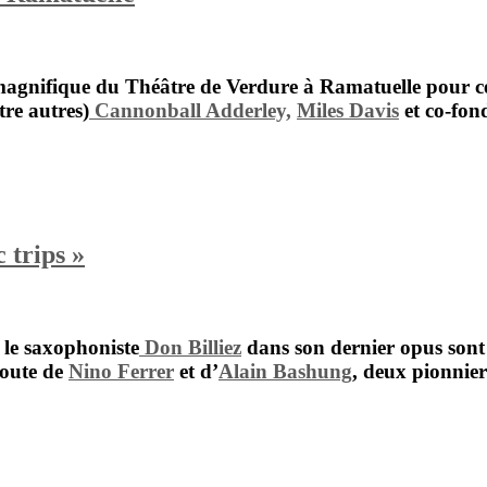
e magnifique du
Théâtre de Verdure
à
Ramatuelle
pour c
tre autres)
Cannonball Adderley,
Miles Davis
et co-fon
 trips »
le saxophoniste
Don Billiez
dans son dernier opus sont 
route de
Nino Ferrer
et d’
Alain Bashung
, deux pionnie