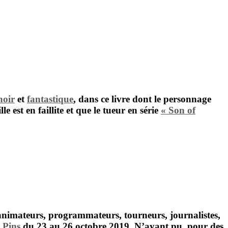
noir
et
fantastique
, dans ce livre dont le personnage
e est en faillite et que le tueur en série
« Son of
, animateurs, programmateurs, tourneurs, journalistes,
 Pins
du 23 au 26 octobre 2019. N’ayant pu, pour des