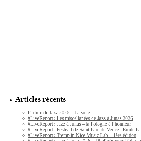
Articles récents
Parfum de Jazz 2026 – La suite…
#LiveReport : Les miscellanées de Jazz à Junas 2026
#LiveReport : Jazz à Junas – la Pologne à l’honneur
#LiveReport : Festival de Saint Paul de Vence : Emile Par
#LiveReport : Tremplin Nice Music Lab – 1ère édition
#LiveReport : Jazz à Juan 2026 – Dhafer Youssef fait vi