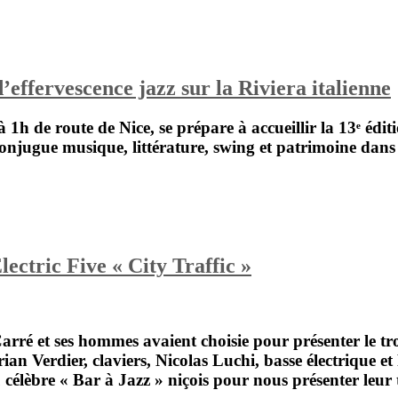
’effervescence jazz sur la Riviera italienne
à 1h de route de Nice, se prépare à accueillir la
13ᵉ éditi
al conjugue musique, littérature, swing et patrimoine da
ctric Five « City Traffic »
arré
et ses hommes avaient choisie pour présenter le t
rian Verdier
, claviers,
Nicolas Luchi,
basse électrique et
u célèbre
« Bar à Jazz »
niçois pour nous présenter leur