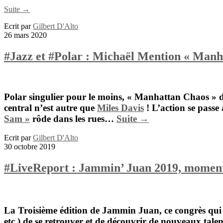
Suite →
Ecrit par
Gilbert D'Alto
26 mars 2020
#Jazz et #Polar : Michaël Mention « Manh
Polar singulier pour le moins, «
Manhattan Chaos
» 
central n’est autre que
Miles Davis
! L’action se passe 
Sam »
rôde dans les rues…
Suite →
Ecrit par
Gilbert D'Alto
30 octobre 2019
#LiveReport : Jammin’ Juan 2019, moment
La Troisième édition de
Jammin Juan
, ce congrès qu
etc.) de se retrouver et de découvrir de nouveaux talen