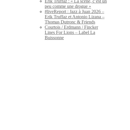
Erik Truffaz : « La scène, c’est un
peu comme une drogue »
#liveReport : Jazz à Juan 2026 –
Erik Truffaz et Antonio Lizana –
Thomas Dutronc & Friends
Courtois / Erdmann / Fincker
Lines For Lions – Label La
Buissonne