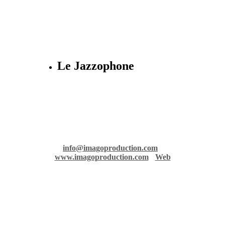
Le Jazzophone
Imago records & production
36 rue Richelmi - 06300 Nice - France
info@imagoproduction.com
-
www.imagoproduction.com
-
Web