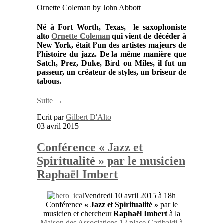
Ornette Coleman by John Abbott
Né à
Fort Worth, Texas,
le saxophoniste
alto
Ornette Coleman
qui vient de décéder à
New York
, était l’un des artistes majeurs de
l’histoire du
jazz
. De la même manière que
Satch, Prez, Duke, Bird ou Miles
, il fut un
passeur, un créateur de styles, un briseur de
tabous.
Suite →
Ecrit par
Gilbert D'Alto
03 avril 2015
Conférence « Jazz et
Spiritualité » par le musicien
Raphaël Imbert
Vendredi 10 avril 2015 à 18h
Conférence
« Jazz et Spiritualité »
par le
musicien et chercheur
Raphaël Imbert
à la
Maison des Associations 12 place Garibaldi à