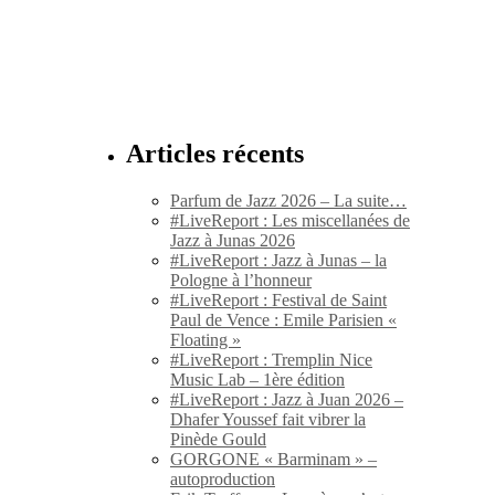
Articles récents
Parfum de Jazz 2026 – La suite…
#LiveReport : Les miscellanées de
Jazz à Junas 2026
#LiveReport : Jazz à Junas – la
Pologne à l’honneur
#LiveReport : Festival de Saint
Paul de Vence : Emile Parisien «
Floating »
#LiveReport : Tremplin Nice
Music Lab – 1ère édition
#LiveReport : Jazz à Juan 2026 –
Dhafer Youssef fait vibrer la
Pinède Gould
GORGONE « Barminam » –
autoproduction