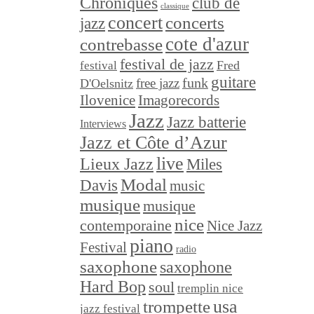
Chroniques
club de
classique
concert
concerts
jazz
cote d'azur
contrebasse
festival de jazz
festival
Fred
guitare
funk
free jazz
D'Oelsnitz
Ilovenice
Imagorecords
Jazz
Jazz batterie
Interviews
Jazz et Côte d’Azur
live
Lieux Jazz
Miles
Modal
Davis
music
musique
musique
nice
contemporaine
Nice Jazz
piano
Festival
radio
saxophone
saxophone
Hard Bop
soul
tremplin nice
trompette
usa
jazz festival