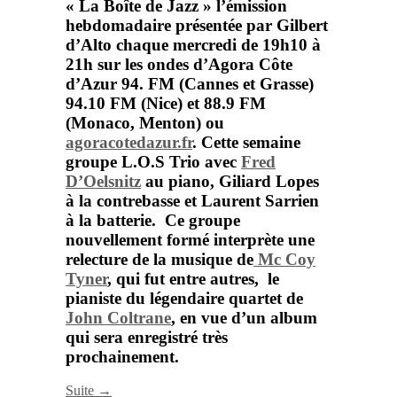
« La Boîte de Jazz »
l’émission
hebdomadaire présentée par
Gilbert
d’Alto
chaque mercredi de 19h10 à
21h sur les ondes d’
Agora Côte
d’Azur
94. FM (Cannes et Grasse)
94.10 FM (Nice) et 88.9 FM
(Monaco, Menton) ou
agoracotedazur.fr
.
Cette semaine
groupe
L.O.S Trio
avec
Fred
D’Oelsnitz
au piano,
Giliard Lopes
à la contrebasse et
Laurent Sarrien
à la batterie. Ce groupe
nouvellement formé interprète une
relecture de la musique de
Mc Coy
Tyne
r
, qui fut entre autres, le
pianiste du légendaire quartet de
John Coltrane
, en vue d’un album
qui sera enregistré très
prochainement.
Suite →