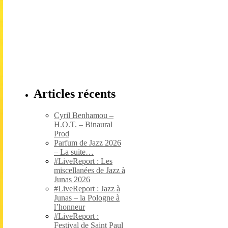
Articles récents
Cyril Benhamou –
H.O.T. – Binaural
Prod
Parfum de Jazz 2026
– La suite…
#LiveReport : Les
miscellanées de Jazz à
Junas 2026
#LiveReport : Jazz à
Junas – la Pologne à
l’honneur
#LiveReport :
Festival de Saint Paul