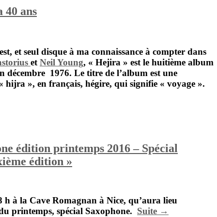
a 40 ans
est, et seul disque à ma connaissance à compter dans
astorius
et
Neil Young
, « Hejira »
est le huitième album
en décembre 1976. Le titre de l’album est une
 hijra », en français, hégire, qui signifie « voyage ».
e édition printemps 2016 – Spécial
ième édition »
8 h à la
Cave Romagnan
à
Nice,
qu’aura lieu
du printemps, spécial Saxophone.
Suite →