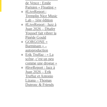
de Vence : Emile
Parisien « Floating »
#LiveReport :
Tremplin Nice Music
Lab – 1ère édition
#LiveReport : Jazz à
Juan 2026 – Dhafer
Youssef fait vibrer la
Pinède Gould
GORGONE «
Barminam » –
autoproduction
Erik Truffaz : « La
scène, c’est un peu
comme une drogue »
#liveReport : Jazz à
Juan 2026 – Erik
Truffaz et Antonio
Lizana – Thomas
Dutronc & Friends