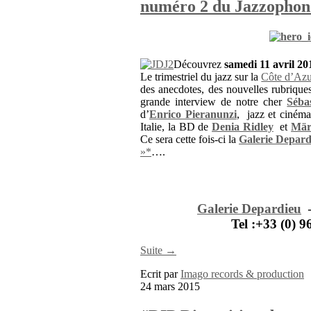
numéro 2 du Jazzophon
Découvrez
samedi 11 avril 20
Le trimestriel du jazz sur la
Côte d’Az
des anecdotes, des nouvelles rubriqu
grande interview de notre cher
Séba
d’
Enrico Pieranunzi
, jazz et cinéma,
Italie, la BD de
Denia Ridley
et
Mär
Ce sera cette fois-ci la
Galerie Depard
»*
….
Galerie Depardieu
Tel :+33 (0) 
Suite →
Ecrit par
Imago records & production
24 mars 2015