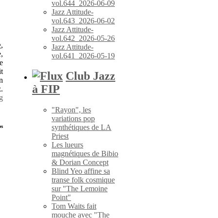
vol.644_2026-06-09
Jazz Attitude-
vol.643_2026-06-02
Jazz Attitude-
vol.642_2026-05-26
e
,
Jazz Attitude-
,
vol.641_2026-05-19
e
t
Club Jazz
n
à FIP
.
g
"Rayon", les
variations pop
ps
synthétiques de LA
Priest
Les lueurs
magnétiques de Bibio
& Dorian Concept
Blind Yeo affine sa
transe folk cosmique
sur "The Lemoine
Point"
Tom Waits fait
mouche avec "The