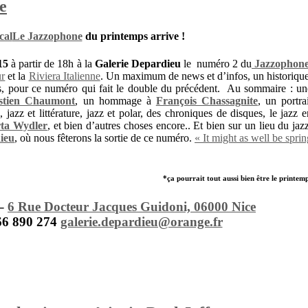
e
Le Jazzophone
du printemps arrive !
15
à partir de 18h à la
Galerie Depardieu
le numéro 2 du
Jazzophon
ur
et la
Riviera Italienne
. Un maximum de news et d’infos, un historique
es, pour ce numéro qui fait le double du précédent. Au sommaire : un
stien Chaumont
, un hommage à
François Chassagnite
, un portrai
 jazz et littérature, jazz et polar, des chroniques de disques, le jazz e
ta Wydler
, et bien d’autres choses encore.. Et bien sur un lieu du jazz
ieu
, où nous fêterons la sortie de ce numéro.
« It might as well be sprin
*
ça pourrait tout aussi bien être le printem
–
6 Rue Docteur Jacques Guidoni, 06000 Nice
966 890 274
galerie.depardieu@orange.fr