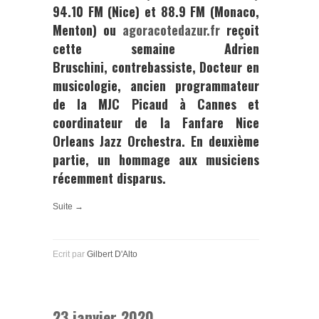
94.10 FM (Nice) et 88.9 FM (Monaco,
Menton) ou
agoracotedazur.fr
reçoit
cette semaine
Adrien
Bruschini,
contrebassiste, Docteur en
musicologie, ancien programmateur
de la MJC Picaud à Cannes et
coordinateur de la Fanfare
Nice
Orleans Jazz Orchestra.
En deuxième
partie, un hommage aux musiciens
récemment disparus.
Suite →
Ecrit par
Gilbert D'Alto
23 janvier 2020