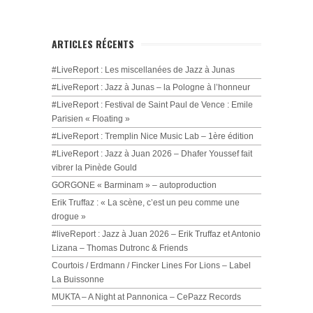
ARTICLES RÉCENTS
#LiveReport : Les miscellanées de Jazz à Junas
#LiveReport : Jazz à Junas – la Pologne à l’honneur
#LiveReport : Festival de Saint Paul de Vence : Emile
Parisien « Floating »
#LiveReport : Tremplin Nice Music Lab – 1ère édition
#LiveReport : Jazz à Juan 2026 – Dhafer Youssef fait
vibrer la Pinède Gould
GORGONE « Barminam » – autoproduction
Erik Truffaz : « La scène, c’est un peu comme une
drogue »
#liveReport : Jazz à Juan 2026 – Erik Truffaz et Antonio
Lizana – Thomas Dutronc & Friends
Courtois / Erdmann / Fincker Lines For Lions – Label
La Buissonne
MUKTA – A Night at Pannonica – CePazz Records