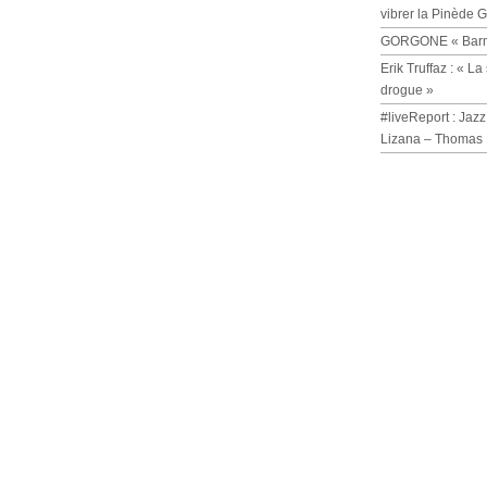
vibrer la Pinède 
GORGONE « Barmi
Erik Truffaz : « 
drogue »
#liveReport : Jazz
Lizana – Thomas 