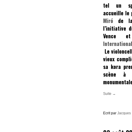
tel un sp
accueille le
Miró
de 
l’initiative 
Vence
et
Internation
Le violoncel
vieux compl
sa kora pre
scène à l
monumentale 
Suite →
Ecrit par
Jacques