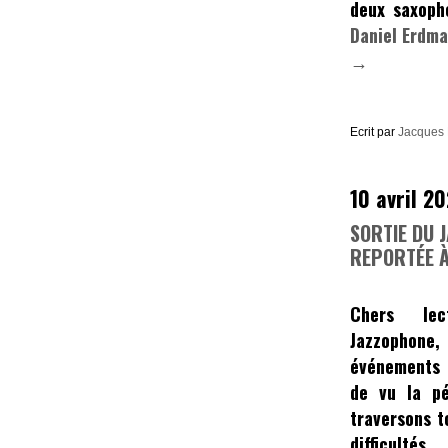
deux saxoph
Daniel Erdm
→
Ecrit par
Jacques
10 avril 2
SORTIE DU 
REPORTÉE À
Chers le
Jazzophone
,
événements 
de vu la pé
traversons t
difficulté