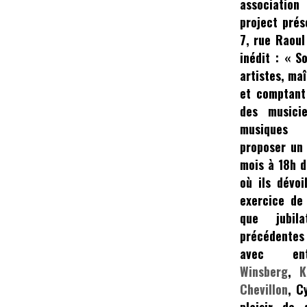
associat
project
prés
7, rue Raou
inédit :
« S
artistes, ma
et comptant 
des musici
musiques 
proposer un
mois à
18h
d
où ils dévoi
exercice de 
que jubil
précédentes
avec e
Winsberg
,
K
Chevillon
, C