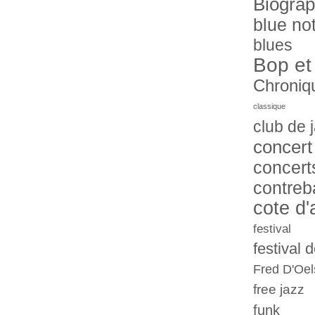
Biograp
blue no
blues
Bop et
Chroniq
classique
club de 
concert
concert
contreb
cote d'
festival
festival 
Fred D'Oel
free jazz
funk