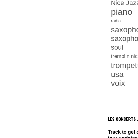
Nice Jazz
piano
radio
saxoph
saxopho
soul
tremplin nic
trompet
usa
voix
LES CONCERTS J
Track
to get 