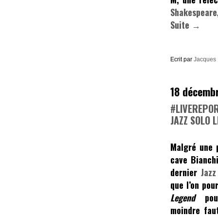
Shakespeare
Suite →
Ecrit par
Jacques
18 décemb
#LIVEREPOR
JAZZ SOLO 
Malgré une p
cave Bianchi
dernier
Jazz
que l’on pou
Legend
pour
moindre fau