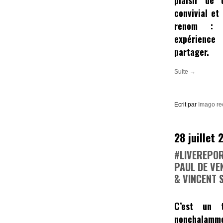
plaisir de 
convivial et
renom 
expérienc
partager.
Suite →
Ecrit par
Imago re
28 juillet 
#LIVEREPOR
PAUL DE VE
& VINCENT 
C’est un 
nonchalamme