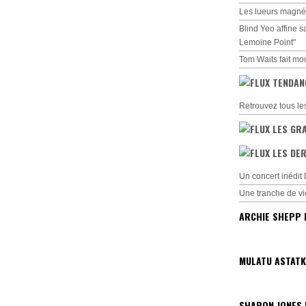
Les lueurs magné
Blind Yeo affine s
Lemoine Point"
Tom Waits fait mo
TENDAN
Retrouvez tous le
LES GR
LES DER
Un concert inédi
Une tranche de vi
ARCHIE SHEPP 
MULATU ASTATK
SHARON JONES