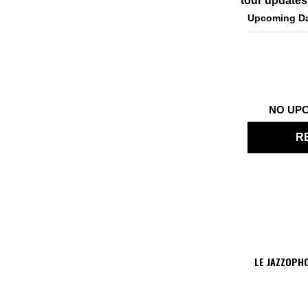
tour updates
Upcoming D
NO UP
R
LE JAZZOPH