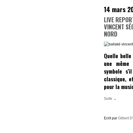
14 mars 2
LIVE REPOR
VINCENT SÉ
NORD
Quelle belle
une même 
symbole s’i
classique, e
pour la musi
Suite →
Ecrit par
Gilbert D