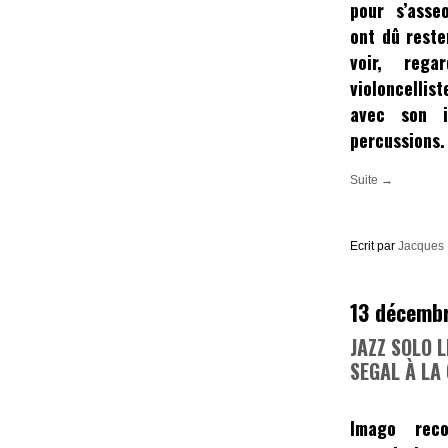
pour s’asseo
ont dû reste
voir, rega
violoncelli
avec son i
percussions
.
Suite →
Ecrit par
Jacques
13 décemb
JAZZ SOLO L
SEGAL À LA
Imago rec