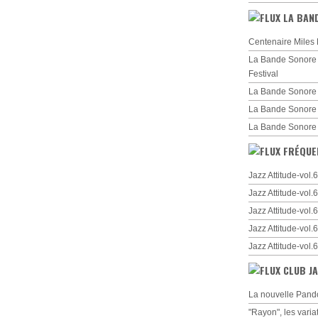
LA BAN
Centenaire Miles 
La Bande Sonore d
Festival
La Bande Sonore 
La Bande Sonore
La Bande Sonore
FRÉQUE
Jazz Attitude-vol
Jazz Attitude-vol
Jazz Attitude-vol
Jazz Attitude-vol
Jazz Attitude-vol
CLUB JA
La nouvelle Pando
"Rayon", les varia