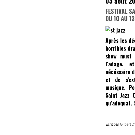
03 août 2
FESTIVAL S
DU 10 AU 1
Après les dé
horribles dr
show must
l’adage, e
nécéssaire d
et de s’ex
musique. Po
Saint Jazz 
qu’adéquat.
Ecrit par
Gilbert D