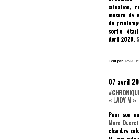
situation,
mesure de v
de printemp
sortie étai
Avril 2020.
Ecrit par
David B
07 avril 2
#CHRONIQUE
« LADY M »
Pour son no
Marc Ducret
chambre selo
M,
une relec