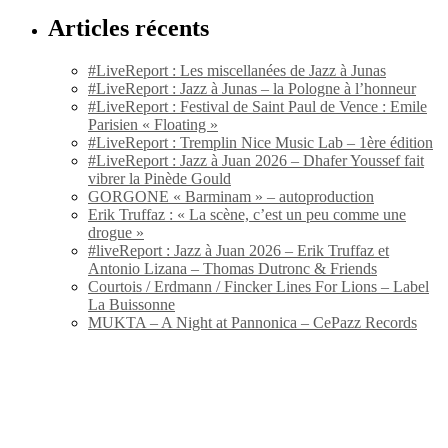
Articles récents
#LiveReport : Les miscellanées de Jazz à Junas
#LiveReport : Jazz à Junas – la Pologne à l’honneur
#LiveReport : Festival de Saint Paul de Vence : Emile
Parisien « Floating »
#LiveReport : Tremplin Nice Music Lab – 1ère édition
#LiveReport : Jazz à Juan 2026 – Dhafer Youssef fait
vibrer la Pinède Gould
GORGONE « Barminam » – autoproduction
Erik Truffaz : « La scène, c’est un peu comme une
drogue »
#liveReport : Jazz à Juan 2026 – Erik Truffaz et
Antonio Lizana – Thomas Dutronc & Friends
Courtois / Erdmann / Fincker Lines For Lions – Label
La Buissonne
MUKTA – A Night at Pannonica – CePazz Records