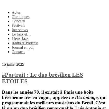
Actus
Chroniques
Concerts
Festivals
Interviews
Le Jazz et…
Lieux Jazz
Radio & Podcast
Journal en pdf
Contacts
15 juillet 2025
#Portrait : Le duo brésilien LES
ETOILES
Dans les années 70, il existait à Paris une boîte
brésilienne très en vogue, appelée
Le Discophage
, qui
programmait les meilleurs musiciens du Brésil. C’est
là qu’un duo brésilien remarquable,
Luis Antonio
et