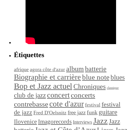
Étiquettes
album
batterie
afrique
agora côte d'azur
Biographie et carrière
blue note
blues
Bop et Jazz actuel
Chroniques
classique
concert
concerts
club de jazz
cote d'azur
contrebasse
festival
festival
de jazz
guitare
funk
free jazz
Fred D'Oelsnitz
Jazz
Jazz
Ilovenice
Imagorecords
Interviews
Jazz et Côte d’Azur
Lieux Jazz