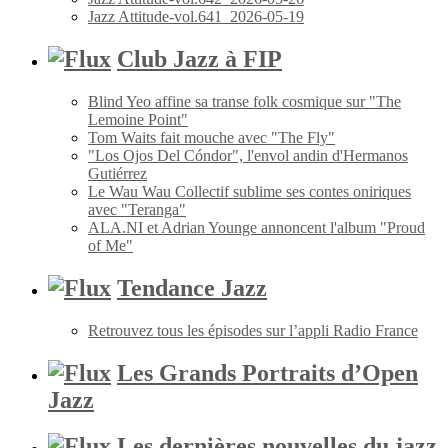
Jazz Attitude-vol.641_2026-05-19
Club Jazz à FIP
Blind Yeo affine sa transe folk cosmique sur "The
Lemoine Point"
Tom Waits fait mouche avec "The Fly"
"Los Ojos Del Cóndor", l'envol andin d'Hermanos
Gutiérrez
Le Wau Wau Collectif sublime ses contes oniriques
avec "Teranga"
ALA.NI et Adrian Younge annoncent l'album "Proud
of Me"
Tendance Jazz
Retrouvez tous les épisodes sur l’appli Radio France
Les Grands Portraits d’Open
Jazz
Les dernières nouvelles du jazz