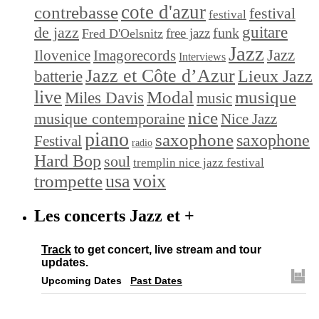
cote d'azur
contrebasse
festival
festival
de jazz
guitare
funk
free jazz
Fred D'Oelsnitz
Jazz
Jazz
Ilovenice
Imagorecords
Interviews
Jazz et Côte d’Azur
Lieux Jazz
batterie
live
Modal
musique
Miles Davis
music
nice
musique contemporaine
Nice Jazz
piano
saxophone
saxophone
Festival
radio
Hard Bop
soul
tremplin nice jazz festival
trompette
usa
voix
Les concerts Jazz et +
Track
to get concert, live stream and tour
updates.
Upcoming Dates
Past Dates