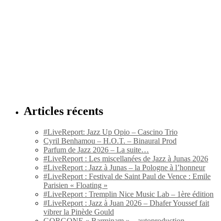
Articles récents
#LiveReport: Jazz Up Opio – Cascino Trio
Cyril Benhamou – H.O.T. – Binaural Prod
Parfum de Jazz 2026 – La suite…
#LiveReport : Les miscellanées de Jazz à Junas 2026
#LiveReport : Jazz à Junas – la Pologne à l’honneur
#LiveReport : Festival de Saint Paul de Vence : Emile
Parisien « Floating »
#LiveReport : Tremplin Nice Music Lab – 1ère édition
#LiveReport : Jazz à Juan 2026 – Dhafer Youssef fait
vibrer la Pinède Gould
GORGONE « Barminam » – autoproduction