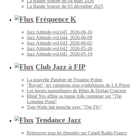
La Bande Sonore du 04 mars 2026
La Bande Sonore du 03 décembre 2025
Fréquence K
Jazz Attitude-vol.645_2026-06-16
Jazz Attitude-vol.644_2026-06-09
Jazz Attitude-vol.643_2026-06-02
Jazz Attitude-vol.642_2026-05-26
Jazz Attitude-vol.641_2026-05-19
Club Jazz à FIP
La nouvelle Pandore de Floating Points
"Rayon", les variations pop synthétiques de LA Priest
Les lueurs magnétiques de Bibio & Dorian Concept
Blind Yeo affine sa transe folk cosmique sur "The
Lemoine Point"
Tom Waits fait mouche avec "The Fly"
Tendance Jazz
Retrouvez tous les épisodes sur l’appli Radio France