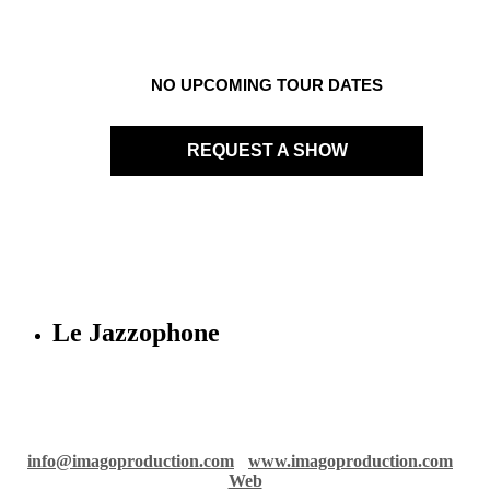
NO UPCOMING TOUR DATES
REQUEST A SHOW
Le Jazzophone
Imago records & production
36 rue Richelmi - 06300 Nice - France
info@imagoproduction.com
-
www.imagoproduction.com
-
Web