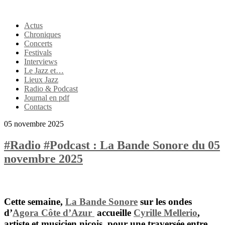
Actus
Chroniques
Concerts
Festivals
Interviews
Le Jazz et…
Lieux Jazz
Radio & Podcast
Journal en pdf
Contacts
05 novembre 2025
#Radio #Podcast : La Bande Sonore du 05
novembre 2025
Cette semaine,
La Bande Sonore
sur les ondes
d’
Agora Côte d’Azur
accueille
Cyrille Mellerio
,
artiste et musicien niçois, pour une traversée entre