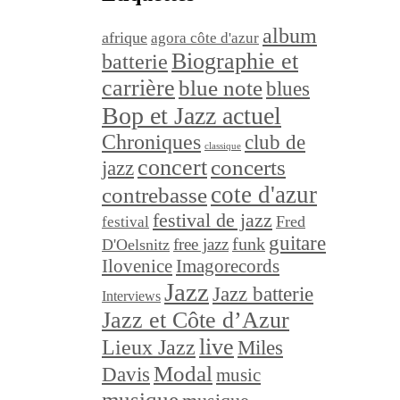
album
afrique
agora côte d'azur
Biographie et
batterie
carrière
blue note
blues
Bop et Jazz actuel
Chroniques
club de
classique
concert
concerts
jazz
cote d'azur
contrebasse
festival de jazz
festival
Fred
guitare
funk
free jazz
D'Oelsnitz
Ilovenice
Imagorecords
Jazz
Jazz batterie
Interviews
Jazz et Côte d’Azur
live
Lieux Jazz
Miles
Modal
Davis
music
musique