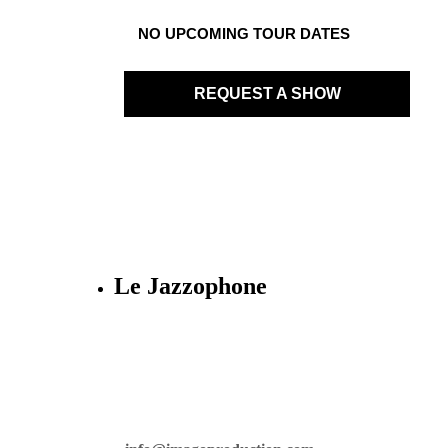
NO UPCOMING TOUR DATES
REQUEST A SHOW
Le Jazzophone
Imago records & production
36 rue Richelmi - 06300 Nice - France