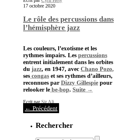
Ecrit par
Cyril Hely
17 octobre 2020
Le rôle des percussions dans
l’hémisphère jazz
Les couleurs, l’exotisme et les
rythmes impairs. Les
percussions
entrent initialement dans les orbites
du
jazz
, en 1947, avec
Chano Pozo
,
ses
congas
et ses rythmes d’ailleurs,
reconnues par
Dizzy Gillespie
pour
relooker le
be-bop
.
Suite →
Ecrit par
Sir Ali
←
Précédent
Rechercher