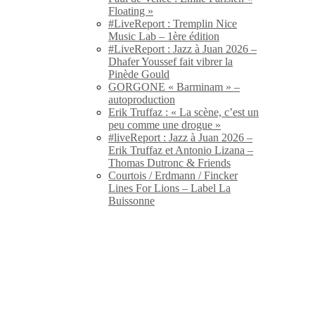
Floating »
#LiveReport : Tremplin Nice
Music Lab – 1ère édition
#LiveReport : Jazz à Juan 2026 –
Dhafer Youssef fait vibrer la
Pinède Gould
GORGONE « Barminam » –
autoproduction
Erik Truffaz : « La scène, c’est un
peu comme une drogue »
#liveReport : Jazz à Juan 2026 –
Erik Truffaz et Antonio Lizana –
Thomas Dutronc & Friends
Courtois / Erdmann / Fincker
Lines For Lions – Label La
Buissonne