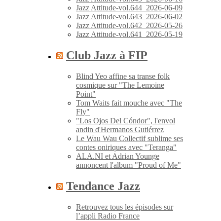
Jazz Attitude-vol.644_2026-06-09
Jazz Attitude-vol.643_2026-06-02
Jazz Attitude-vol.642_2026-05-26
Jazz Attitude-vol.641_2026-05-19
Club Jazz à FIP
Blind Yeo affine sa transe folk
cosmique sur "The Lemoine
Point"
Tom Waits fait mouche avec "The
Fly"
"Los Ojos Del Cóndor", l'envol
andin d'Hermanos Gutiérrez
Le Wau Wau Collectif sublime ses
contes oniriques avec "Teranga"
ALA.NI et Adrian Younge
annoncent l'album "Proud of Me"
Tendance Jazz
Retrouvez tous les épisodes sur
l’appli Radio France