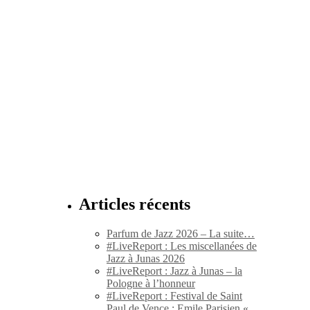
Articles récents
Parfum de Jazz 2026 – La suite…
#LiveReport : Les miscellanées de
Jazz à Junas 2026
#LiveReport : Jazz à Junas – la
Pologne à l’honneur
#LiveReport : Festival de Saint
Paul de Vence : Emile Parisien «