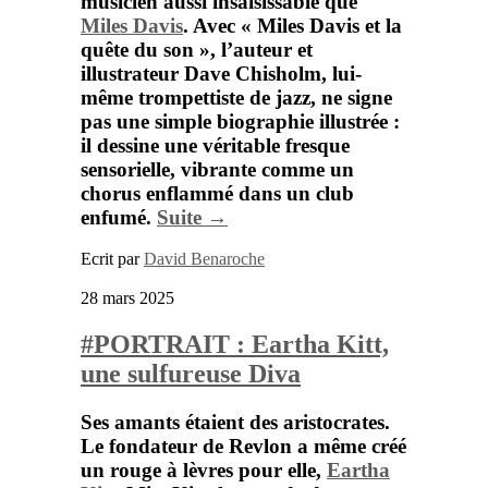
musicien aussi insaisissable que
Miles Davis
. Avec
« Miles Davis et la
quête du son »
, l’auteur et
illustrateur
Dave Chisholm
, lui-
même trompettiste de jazz, ne signe
pas une simple biographie illustrée :
il dessine une véritable fresque
sensorielle, vibrante comme un
chorus enflammé dans un club
enfumé.
Suite →
Ecrit par
David Benaroche
28 mars 2025
#PORTRAIT : Eartha Kitt,
une sulfureuse Diva
Ses amants
é
taient des aristocrates.
Le fondateur de Revlon a m
ê
me cr
éé
un rouge
à
l
è
vres pour elle,
Eartha