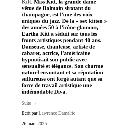
Kitt
.
Miss Kitt
, la grande dame
v
ê
tue de Balmain sirotant du
champagne, est l
’
une des voix
uniques du jazz. De la
«
sex kitten
»
des ann
é
es 50
à
l
’
ic
ô
ne glamour,
Eartha Kitt
a s
é
duit sur tous les
fronts artistiques pendant 40 ans.
Danseuse, chanteuse, artiste de
cabaret, actrice, l
’
am
é
ricaine
hypnotisait son public avec
sensualit
é
et
é
l
é
gance. Son charme
naturel envoutant et sa r
é
putation
sulfureuse ont forg
é
autant que sa
force de travail artistique une
ind
é
modable Diva.
Suite →
Ecrit par
Lawrence Damalric
26 mars 2025