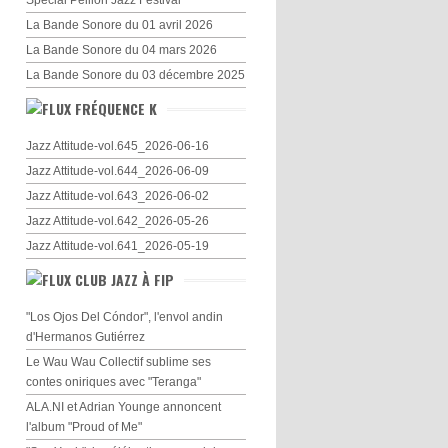
Spécial Peillon Jazz Festival
La Bande Sonore du 01 avril 2026
La Bande Sonore du 04 mars 2026
La Bande Sonore du 03 décembre 2025
FRÉQUENCE K
Jazz Attitude-vol.645_2026-06-16
Jazz Attitude-vol.644_2026-06-09
Jazz Attitude-vol.643_2026-06-02
Jazz Attitude-vol.642_2026-05-26
Jazz Attitude-vol.641_2026-05-19
CLUB JAZZ À FIP
"Los Ojos Del Cóndor", l'envol andin
d'Hermanos Gutiérrez
Le Wau Wau Collectif sublime ses
contes oniriques avec "Teranga"
ALA.NI et Adrian Younge annoncent
l'album "Proud of Me"