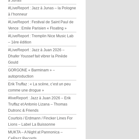
à Junas
#LiveReport : Jazz à Junas – la Pologne
à l’honneur
#LiveReport : Festival de Saint Paul de
Vence : Emile Parisien « Floating »
#LiveReport : Tremplin Nice Music Lab
– 1ère édition
#LiveReport : Jazz à Juan 2026 –
Dhafer Youssef fait vibrer la Pinède
Gould
GORGONE « Barminam » –
autoproduction
Erik Truffaz : « La scène, c’est un peu
comme une drogue »
#liveReport : Jazz à Juan 2026 – Erik
Truffaz et Antonio Lizana – Thomas
Dutronc & Friends
Courtois / Erdmann / Fincker Lines For
Lions – Label La Buissonne
MUKTA – A Night at Pannonica –
CePazz Records