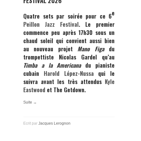
FESTIVAL 2026
e
Quatre sets par soirée pour ce 6
Peillon Jazz Festival
. Le premier
commence peu après 17h30 sous un
chaud soleil qui convient aussi bien
au nouveau projet
Mano Figa
du
trompettiste
Nicolas Gardel
qu’au
Timba a la Americana
du pianiste
cubain
Harold López-Nussa
qui le
suivra avant les très attendus
Kyle
Eastwood
et The Getdown.
Suite →
Ecrit par
Jacques Lerognon