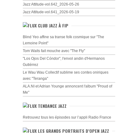
Jazz Attitude-vol.642_2026-05-26
Jazz Attitude-vol.641_2026-05-19
CLUB JAZZ À FIP
Blind Yeo affine sa transe folk cosmique sur "The
Lemoine Point"
Tom Waits fait mouche avec "The Fly"
"Los Ojos Del Cóndor", l'envol andin d'Hermanos
Gutiérrez
Le Wau Wau Collectif sublime ses contes oniriques
avec "Teranga"
ALA.NI et Adrian Younge annoncent l'album "Proud of
Me"
TENDANCE JAZZ
Retrouvez tous les épisodes sur l’appli Radio France
LES GRANDS PORTRAITS D’OPEN JAZZ