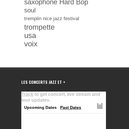
saxophone Hard Bop
soul
tremplin nice jazz festival
trompette
usa
voix
LES CONCERTS JAZZ ET +
Track
to get concert, live stream and
tour updates.
Upcoming Dates
Past Dates