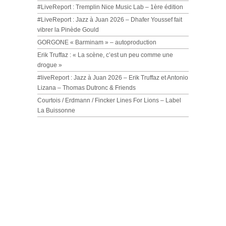
#LiveReport : Tremplin Nice Music Lab – 1ère édition
#LiveReport : Jazz à Juan 2026 – Dhafer Youssef fait
vibrer la Pinède Gould
GORGONE « Barminam » – autoproduction
Erik Truffaz : « La scène, c’est un peu comme une
drogue »
#liveReport : Jazz à Juan 2026 – Erik Truffaz et Antonio
Lizana – Thomas Dutronc & Friends
Courtois / Erdmann / Fincker Lines For Lions – Label
La Buissonne