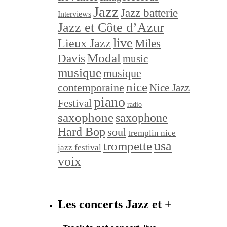
Jazz
Jazz batterie
Interviews
Jazz et Côte d’Azur
live
Lieux Jazz
Miles
Modal
Davis
music
musique
musique
nice
contemporaine
Nice Jazz
piano
Festival
radio
saxophone
saxophone
Hard Bop
soul
tremplin nice
trompette
usa
jazz festival
voix
Les concerts Jazz et +