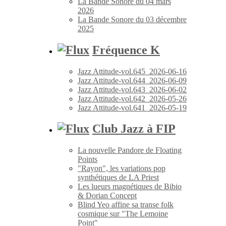
La Bande Sonore du 04 mars
2026
La Bande Sonore du 03 décembre
2025
Fréquence K
Jazz Attitude-vol.645_2026-06-16
Jazz Attitude-vol.644_2026-06-09
Jazz Attitude-vol.643_2026-06-02
Jazz Attitude-vol.642_2026-05-26
Jazz Attitude-vol.641_2026-05-19
Club Jazz à FIP
La nouvelle Pandore de Floating
Points
"Rayon", les variations pop
synthétiques de LA Priest
Les lueurs magnétiques de Bibio
& Dorian Concept
Blind Yeo affine sa transe folk
cosmique sur "The Lemoine
Point"