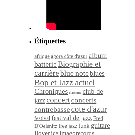
Étiquettes
album
afrique
agora côte d'azur
Biographie et
batterie
carrière
blue note
blues
Bop et Jazz actuel
Chroniques
club de
classique
concert
concerts
jazz
cote d'azur
contrebasse
festival de jazz
festival
Fred
guitare
funk
free jazz
D'Oelsnitz
Ilovenice
Imagorecords