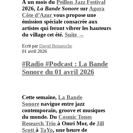
À un mois du
Peillon Jazz Festival
2026
,
La Bande Sonore
sur
Agora
Côte d’Azur
vous propose une
émission spéciale consacrée aux
artistes qui feront vibrer les hauteurs
du village cet été.
Suite →
Ecrit par
David Benaroche
01 avril 2026
#Radio #Podcast : La Bande
Sonore du 01 avril 2026
Cette semaine,
La Bande
Sonore
navigue
entre
jazz
contemporain,
groove
et
musiques
du
monde.
Du
Cosmic
Tones
Research
Trio
à
Omri
Mor
,
de
Jill
Scott
à
TaYo
,
une
heure
de