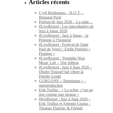
Articles récents
Cyril Benhamou – H.O.T. –
Binaural Prod
Parfum de Jazz 2026 – La suite…
#LiveReport : Les miscellanées de
Jazz à Junas 2026
#LiveReport : Jazz à Junas – la
Pologne à l’honneur
#LiveReport : Festival de Saint
Paul de Vence : Emile Parisien «
Floating »
#LiveReport : Tremplin Nice
Music Lab – 1ère édition
#LiveReport : Jazz à Juan 2026 –
Dhafer Youssef fait vibrer la
Pinède Gould
GORGONE « Barminam » –
autoproduction
Erik Truffaz : « La scène, c’est un
peu comme une drogue »
#liveReport : Jazz à Juan 2026 –
Erik Truffaz et Antonio Lizana –
Thomas Dutronc & Friends