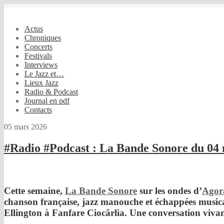
Actus
Chroniques
Concerts
Festivals
Interviews
Le Jazz et…
Lieux Jazz
Radio & Podcast
Journal en pdf
Contacts
05 mars 2026
#Radio #Podcast : La Bande Sonore du 04
Cette semaine,
La Bande Sonore
sur les ondes d’
Agor
chanson française, jazz manouche et échappées musicale
Ellington
à
Fanfare Ciocărlia
. Une conversation vivan