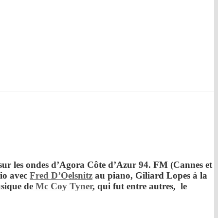
ur les ondes d’
Agora Côte d’Azur
94. FM (Cannes et
io
avec
Fred D’Oelsnitz
au piano,
Giliard Lopes
à la
usique de
Mc Coy Tyne
r
, qui fut entre autres, le