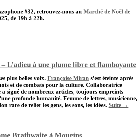
zzophone #32
,
retrouvez-nous au
Marché de Noël de
025
, de
19h à 22h
.
– L’adieu à une plume libre et flamboyante
s plus belles voix.
Françoise Miran
s’est éteinte après
ots et de combats pour la culture. Collaboratrice
le a signé de nombreux articles, toujours empreints
t d’une profonde humanité. Femme de lettres, musicienne
n rare de relier les gens, les sons, les idées.
Suite →
ame Brathwaite à Mougins