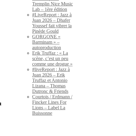
Tremplin Nice Music
Lab – 1ère édition
#LiveReport : Jazz à
Juan 2026 – Dhafer
Youssef fait vibrer la
Pinède Gould
GORGONE «
Barminam » –
autoproduction
Erik Truffaz : « La
scène, c’est un peu
comme une drogue »
#liveReport : Jazz à
Juan 2026 – Erik
Truffaz et Antonio
Lizana – Thomas
Dutronc & Friends
Courtois / Erdmann /
Fincker Lines For
u
Lions – Label La
Buissonne