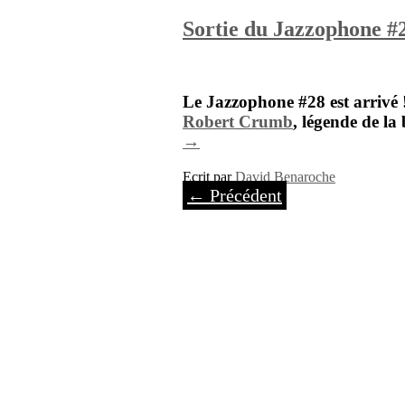
Sortie du Jazzophone #
Le Jazzophone #28 est arrivé 
Robert Crumb
, légende de la
→
Ecrit par
David Benaroche
←
Précédent