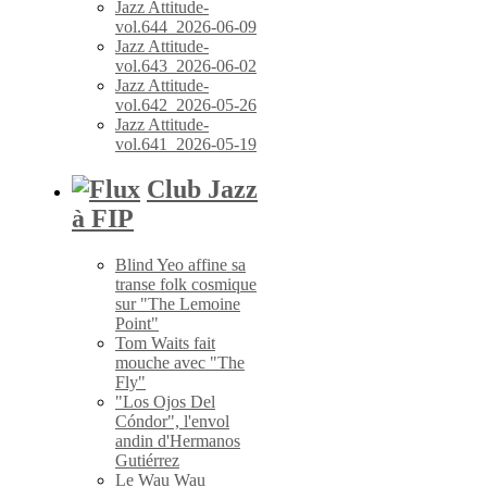
Jazz Attitude-
vol.644_2026-06-09
Jazz Attitude-
vol.643_2026-06-02
Jazz Attitude-
vol.642_2026-05-26
Jazz Attitude-
vol.641_2026-05-19
Club Jazz
à FIP
Blind Yeo affine sa
transe folk cosmique
sur "The Lemoine
Point"
Tom Waits fait
mouche avec "The
Fly"
"Los Ojos Del
Cóndor", l'envol
andin d'Hermanos
Gutiérrez
Le Wau Wau