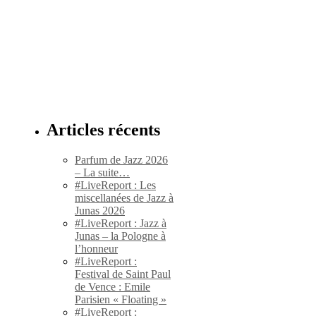
Articles récents
Parfum de Jazz 2026
– La suite…
#LiveReport : Les
miscellanées de Jazz à
Junas 2026
#LiveReport : Jazz à
,
Junas – la Pologne à
l’honneur
#LiveReport :
Festival de Saint Paul
de Vence : Emile
Parisien « Floating »
#LiveReport :