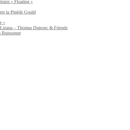
isien « Floating »
brer la Pinède Gould
e »
io Lizana – Thomas Dutronc & Friends
a Buissonne