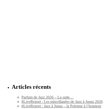
Articles récents
Parfum de Jazz 2026 – La suite…
#LiveReport : Les miscellanées de Jazz à Junas 2026
#LiveReport : Jazz à Junas – la Pologne à l’honneur