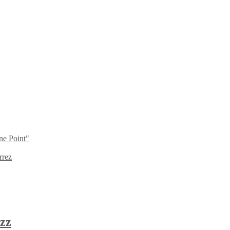
ne Point"
rrez
zz