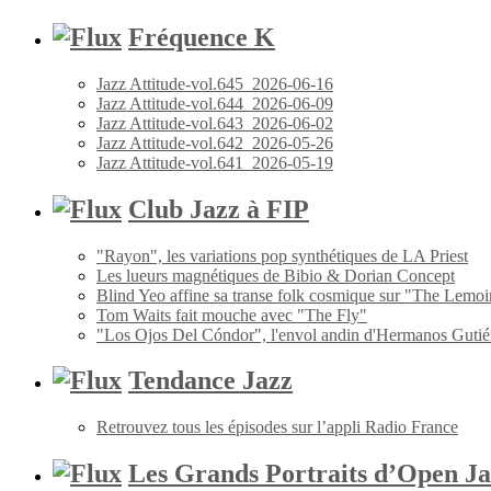
Fréquence K
Jazz Attitude-vol.645_2026-06-16
Jazz Attitude-vol.644_2026-06-09
Jazz Attitude-vol.643_2026-06-02
Jazz Attitude-vol.642_2026-05-26
Jazz Attitude-vol.641_2026-05-19
Club Jazz à FIP
"Rayon", les variations pop synthétiques de LA Priest
Les lueurs magnétiques de Bibio & Dorian Concept
Blind Yeo affine sa transe folk cosmique sur "The Lemoi
Tom Waits fait mouche avec "The Fly"
"Los Ojos Del Cóndor", l'envol andin d'Hermanos Gutié
Tendance Jazz
Retrouvez tous les épisodes sur l’appli Radio France
Les Grands Portraits d’Open Ja