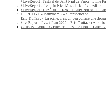
#LiveReport : Festival de Saint Paul de Vence : Emile Par
#LiveReport : Tremplin Nice Music Lab – 1ère édition
#LiveReport : Jazz à Juan 2026 – Dhafer Youssef fait vi
GORGONE « Barminam » – autoproduction
Erik Truffaz : « La scène, c’est un peu comme une drogu
#liveReport : Jazz à Juan 2026 – Erik Truffaz et Anton
Courtois / Erdmann / Fincker Lines For Lions – Label L