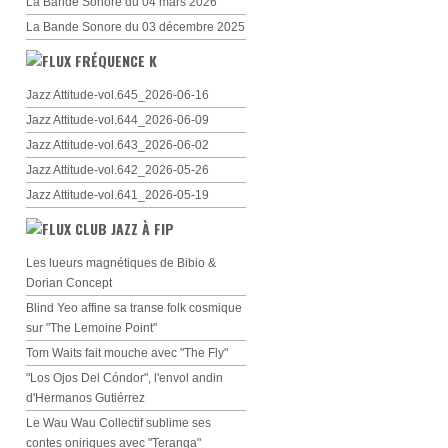
La Bande Sonore du 04 mars 2026
La Bande Sonore du 03 décembre 2025
FRÉQUENCE K
Jazz Attitude-vol.645_2026-06-16
Jazz Attitude-vol.644_2026-06-09
Jazz Attitude-vol.643_2026-06-02
Jazz Attitude-vol.642_2026-05-26
Jazz Attitude-vol.641_2026-05-19
CLUB JAZZ À FIP
Les lueurs magnétiques de Bibio &
Dorian Concept
Blind Yeo affine sa transe folk cosmique
sur "The Lemoine Point"
Tom Waits fait mouche avec "The Fly"
"Los Ojos Del Cóndor", l'envol andin
d'Hermanos Gutiérrez
Le Wau Wau Collectif sublime ses
contes oniriques avec "Teranga"