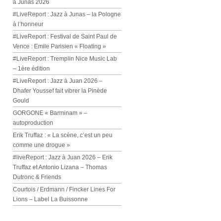
à Junas 2026
#LiveReport : Jazz à Junas – la Pologne
à l’honneur
#LiveReport : Festival de Saint Paul de
Vence : Emile Parisien « Floating »
#LiveReport : Tremplin Nice Music Lab
– 1ère édition
#LiveReport : Jazz à Juan 2026 –
Dhafer Youssef fait vibrer la Pinède
Gould
GORGONE « Barminam » –
autoproduction
Erik Truffaz : « La scène, c’est un peu
comme une drogue »
#liveReport : Jazz à Juan 2026 – Erik
Truffaz et Antonio Lizana – Thomas
Dutronc & Friends
Courtois / Erdmann / Fincker Lines For
Lions – Label La Buissonne