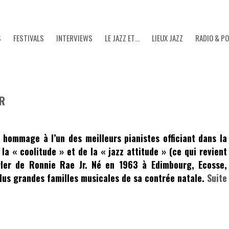
S
FESTIVALS
INTERVIEWS
LE JAZZ ET…
LIEUX JAZZ
RADIO & P
OR
 hommage à l’un des meilleurs pianistes officiant dans la
la « coolitude » et de la « jazz attitude » (ce qui revient
rler de
Ronnie Rae Jr
. Né en 1963 à Edimbourg, Ecosse,
plus grandes familles musicales de sa contrée natale.
Suite