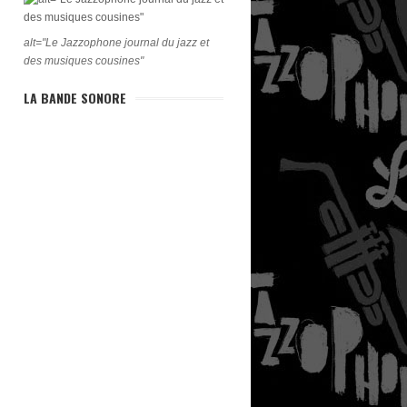
alt="Le Jazzophone journal du jazz et
des musiques cousines"
LA BANDE SONORE