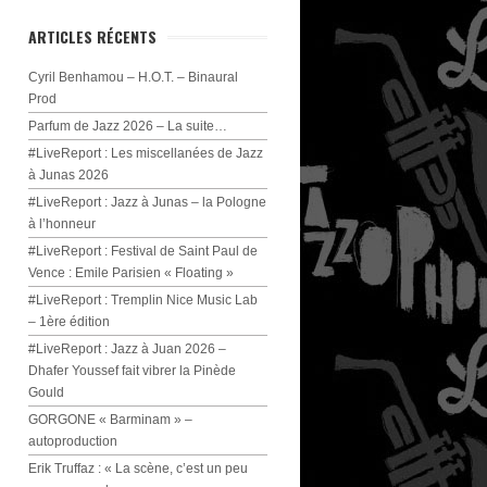
ARTICLES RÉCENTS
Cyril Benhamou – H.O.T. – Binaural
Prod
Parfum de Jazz 2026 – La suite…
#LiveReport : Les miscellanées de Jazz
à Junas 2026
#LiveReport : Jazz à Junas – la Pologne
à l’honneur
#LiveReport : Festival de Saint Paul de
Vence : Emile Parisien « Floating »
#LiveReport : Tremplin Nice Music Lab
– 1ère édition
#LiveReport : Jazz à Juan 2026 –
Dhafer Youssef fait vibrer la Pinède
Gould
GORGONE « Barminam » –
autoproduction
Erik Truffaz : « La scène, c’est un peu