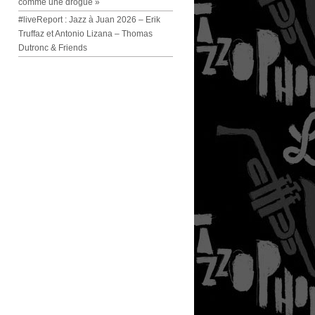
comme une drogue »
#liveReport : Jazz à Juan 2026 – Erik
Truffaz et Antonio Lizana – Thomas
Dutronc & Friends