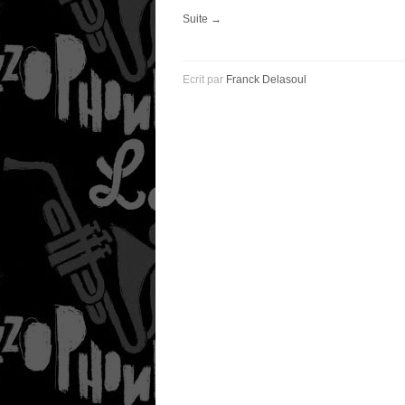
Suite →
Ecrit par
Franck Delasoul