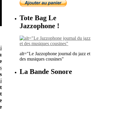
Tote Bag Le
Jazzophone !
i
alt="Le Jazzophone journal du jazz et
u
des musiques cousines"
e
s
La Bande Sonore
s
i
t
t
e
e