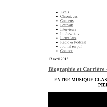
Actus
Chroniques
Concerts
Festivals
Interviews
Le Jazz et…
Lieux Jazz
Radio & Podcast
Journal en pdf
Contacts
13 avril 2015
Biographie et Carrière 
ENTRE MUSIQUE CLASS
PIE