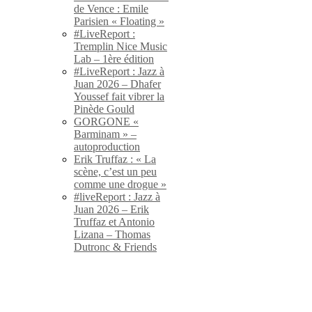
de Vence : Emile
Parisien « Floating »
#LiveReport :
Tremplin Nice Music
Lab – 1ère édition
#LiveReport : Jazz à
Juan 2026 – Dhafer
Youssef fait vibrer la
Pinède Gould
GORGONE «
Barminam » –
autoproduction
Erik Truffaz : « La
scène, c’est un peu
comme une drogue »
#liveReport : Jazz à
Juan 2026 – Erik
Truffaz et Antonio
Lizana – Thomas
Dutronc & Friends