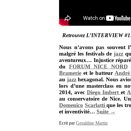
Retrouvez L’INTERVIEW #11 de
Nous n’avons pas souvent l’
malgré les festivals de
jazz
qu
aventureux… Injustice réparée
du
FORUM NICE NORD
a
Bramerie
et le batteur
André 
au
jazz
hexagonal. Nous avion
lors d’une masterclass en no
2014, avec
Diego Imbert
et
A
au conservatoire de Nice. Un
Domenico
Scarlatti
que les tr
et inventivité…
Suite →
Ecrit par
Geraldine Martin