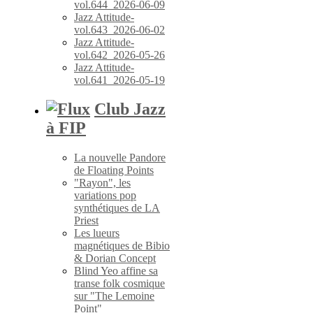
vol.644_2026-06-09
Jazz Attitude-
vol.643_2026-06-02
Jazz Attitude-
vol.642_2026-05-26
Jazz Attitude-
vol.641_2026-05-19
Club Jazz
à FIP
La nouvelle Pandore
de Floating Points
"Rayon", les
variations pop
synthétiques de LA
Priest
Les lueurs
magnétiques de Bibio
& Dorian Concept
Blind Yeo affine sa
transe folk cosmique
sur "The Lemoine
Point"