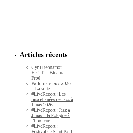
Articles récents
Cyril Benhamou –
H.O.T. – Binaural
Prod
Parfum de Jazz 2026
– La suite…
#LiveReport : Les
miscellanées de Jazz à
Junas 2026
#LiveReport : Jazz à
Junas – la Pologne à
l’honneur
#LiveReport :
Festival de Saint Paul