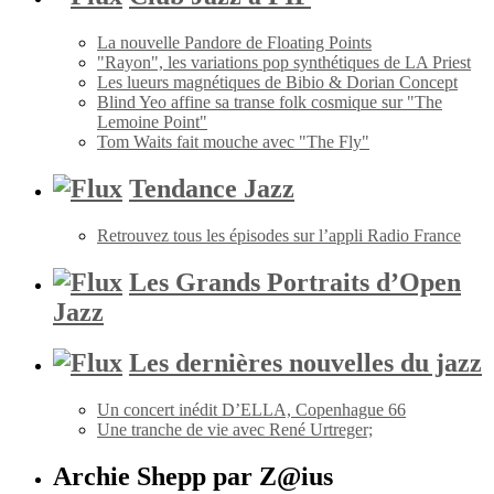
La nouvelle Pandore de Floating Points
"Rayon", les variations pop synthétiques de LA Priest
Les lueurs magnétiques de Bibio & Dorian Concept
Blind Yeo affine sa transe folk cosmique sur "The
Lemoine Point"
Tom Waits fait mouche avec "The Fly"
Tendance Jazz
Retrouvez tous les épisodes sur l’appli Radio France
Les Grands Portraits d’Open
Jazz
Les dernières nouvelles du jazz
Un concert inédit D’ELLA, Copenhague 66
Une tranche de vie avec René Urtreger;
Archie Shepp par Z@ius