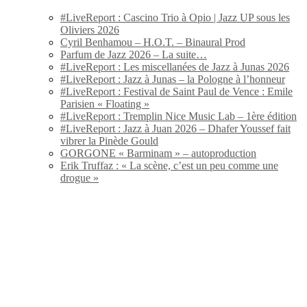
#LiveReport : Cascino Trio à Opio | Jazz UP sous les
Oliviers 2026
Cyril Benhamou – H.O.T. – Binaural Prod
Parfum de Jazz 2026 – La suite…
#LiveReport : Les miscellanées de Jazz à Junas 2026
#LiveReport : Jazz à Junas – la Pologne à l’honneur
#LiveReport : Festival de Saint Paul de Vence : Emile
Parisien « Floating »
#LiveReport : Tremplin Nice Music Lab – 1ère édition
#LiveReport : Jazz à Juan 2026 – Dhafer Youssef fait
vibrer la Pinède Gould
GORGONE « Barminam » – autoproduction
Erik Truffaz : « La scène, c’est un peu comme une
drogue »