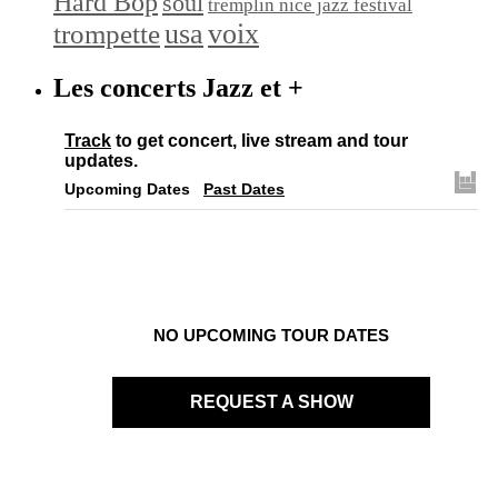
Hard Bop
soul
tremplin nice jazz festival
trompette
usa
voix
Les concerts Jazz et +
Track
to get concert, live stream and tour
updates.
Upcoming Dates
Past Dates
NO UPCOMING TOUR DATES
REQUEST A SHOW