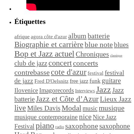
Étiquettes
album
batterie
afrique
agora côte d'azur
Biographie et carrière
blue note
blues
Bop et Jazz actuel
Chroniques
classique
concert
concerts
club de jazz
cote d'azur
contrebasse
festival
festival
de jazz
guitare
funk
free jazz
Fred D'Oelsnitz
Jazz
Jazz
Ilovenice
Imagorecords
Interviews
Jazz et Côte d’Azur
Lieux Jazz
batterie
live
Modal
musique
Miles Davis
music
nice
musique contemporaine
Nice Jazz
piano
saxophone
saxophone
Festival
radio