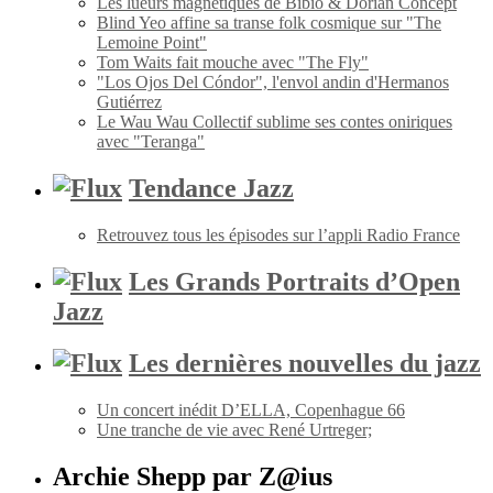
Les lueurs magnétiques de Bibio & Dorian Concept
Blind Yeo affine sa transe folk cosmique sur "The
Lemoine Point"
Tom Waits fait mouche avec "The Fly"
"Los Ojos Del Cóndor", l'envol andin d'Hermanos
Gutiérrez
Le Wau Wau Collectif sublime ses contes oniriques
avec "Teranga"
Tendance Jazz
Retrouvez tous les épisodes sur l’appli Radio France
Les Grands Portraits d’Open
Jazz
Les dernières nouvelles du jazz
Un concert inédit D’ELLA, Copenhague 66
Une tranche de vie avec René Urtreger;
Archie Shepp par Z@ius