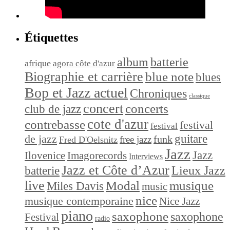
Étiquettes
album
batterie
afrique
agora côte d'azur
Biographie et carrière
blue note
blues
Bop et Jazz actuel
Chroniques
classique
concert
concerts
club de jazz
cote d'azur
contrebasse
festival
festival
de jazz
guitare
funk
free jazz
Fred D'Oelsnitz
Jazz
Jazz
Ilovenice
Imagorecords
Interviews
Jazz et Côte d’Azur
Lieux Jazz
batterie
live
Modal
musique
Miles Davis
music
nice
musique contemporaine
Nice Jazz
piano
saxophone
saxophone
Festival
radio