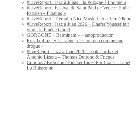
#LiveReport : Jazz à Junas – la Pologne à l’honneur
#LiveReport : Festival de Saint Paul de Vence : Emile
Parisien « Floating »
#LiveReport : Tremplin Nice Music Lab – 1ère édition
#LiveReport : Jazz à Juan 2026 – Dhafer Youssef fait
vibrer la Pinède Gould
GORGONE « Barminam » – autoproduction
Erik Truffaz : « La scène, c’est un peu comme une
drogue »
#liveReport : Jazz à Juan 2026 – Erik Truffaz et
Antonio Lizana – Thomas Dutronc & Friends
Courtois / Erdmann / Fincker Lines For Lions – Label
La Buissonne