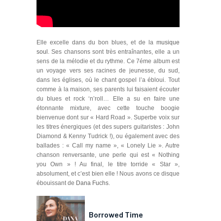
Elle excelle dans du bon blues, et de la
musique
soul
. Ses chansons sont très entraînantes, elle a un
sens de la mélodie et du rythme. Ce 7éme album est
un voyage vers ses racines de jeunesse, du sud,
dans les églises, où le chant gospel l’a ébloui. Tout
comme à la maison, ses parents lui faisaient écouter
du blues et rock ‘n’roll… Elle a su en faire une
étonnante mixture, avec cette touche boogie
bienvenue dont sur « Hard Road ». Superbe voix sur
les titres énergiques (et des supers guitaristes :
John
Diamond & Kenny Tudrick
!), ou également avec des
ballades : « Call my name », « Lonely Lie ». Autre
chanson renversante, une perle qui est « Nothing
you Own » ! Au final, le titre torride « Star »,
absolument, et c’est bien elle ! Nous avons ce disque
ébouissant de
Dana Fuchs
.