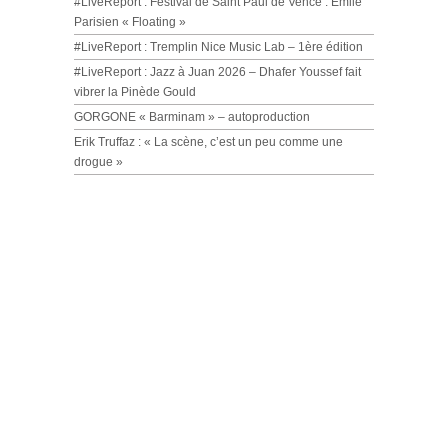
#LiveReport : Festival de Saint Paul de Vence : Emile
Parisien « Floating »
#LiveReport : Tremplin Nice Music Lab – 1ère édition
#LiveReport : Jazz à Juan 2026 – Dhafer Youssef fait
vibrer la Pinède Gould
GORGONE « Barminam » – autoproduction
Erik Truffaz : « La scène, c’est un peu comme une
drogue »