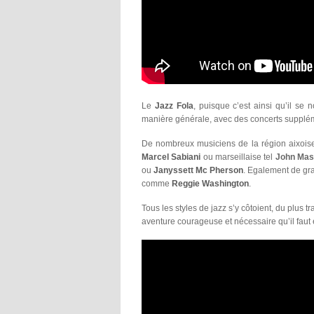
Le
Jazz Fola
, puisque c’est ainsi qu’il se
manière générale, avec des concerts supplém
De nombreux musiciens de la région aixoise 
Marcel Sabiani
ou marseillaise tel
John Mas
ou
Janyssett Mc Pherson
. Egalement de gr
comme
Reggie Washington
.
Tous les styles de jazz s’y côtoient, du plus t
aventure courageuse et nécessaire qu’il faut 