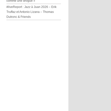
comme une drogue »
#liveReport : Jazz à Juan 2026 – Erik
Truffaz et Antonio Lizana – Thomas
Dutronc & Friends