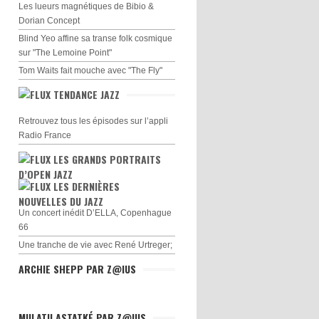
Les lueurs magnétiques de Bibio &
Dorian Concept
Blind Yeo affine sa transe folk cosmique
sur "The Lemoine Point"
Tom Waits fait mouche avec "The Fly"
TENDANCE JAZZ
Retrouvez tous les épisodes sur l’appli
Radio France
LES GRANDS PORTRAITS
D’OPEN JAZZ
LES DERNIÈRES
NOUVELLES DU JAZZ
Un concert inédit D’ELLA, Copenhague
66
Une tranche de vie avec René Urtreger;
ARCHIE SHEPP PAR Z@IUS
MULATU ASTATKÉ PAR Z@IUS