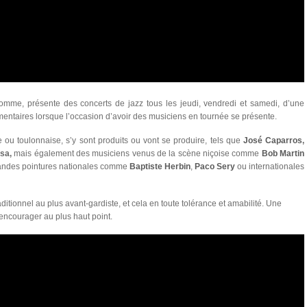
 nomme, présente des concerts de jazz tous les jeudi, vendredi
et samedi,
d’une
entaires lorsque l’occasion d’avoir des musiciens en tournée se présente.
ou toulonnaise, s’y sont produits ou vont se produire, tels que
José Caparros
,
sa,
mais également des musiciens venus de la scène niçoise comme
Bob Martin
andes pointures nationales comme
Baptiste Herbin
,
Paco Sery
ou internationales
raditionnel au plus avant-gardiste, et cela en toute tolérance et amabilité. Une
encourager au plus haut point.