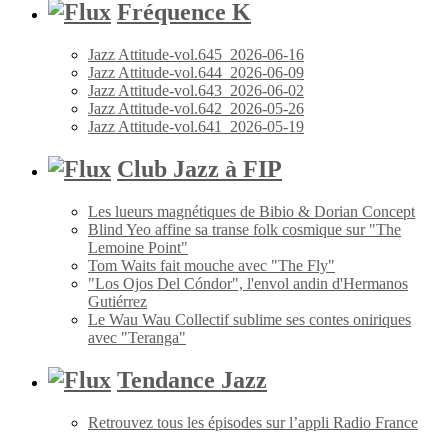
Fréquence K
Jazz Attitude-vol.645_2026-06-16
Jazz Attitude-vol.644_2026-06-09
Jazz Attitude-vol.643_2026-06-02
Jazz Attitude-vol.642_2026-05-26
Jazz Attitude-vol.641_2026-05-19
Club Jazz à FIP
Les lueurs magnétiques de Bibio & Dorian Concept
Blind Yeo affine sa transe folk cosmique sur "The
Lemoine Point"
Tom Waits fait mouche avec "The Fly"
"Los Ojos Del Cóndor", l'envol andin d'Hermanos
Gutiérrez
Le Wau Wau Collectif sublime ses contes oniriques
avec "Teranga"
Tendance Jazz
Retrouvez tous les épisodes sur l’appli Radio France