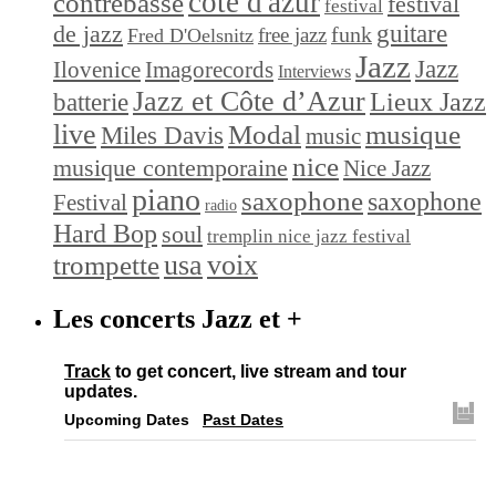
cote d'azur
contrebasse
festival
festival
de jazz
guitare
funk
free jazz
Fred D'Oelsnitz
Jazz
Jazz
Ilovenice
Imagorecords
Interviews
Jazz et Côte d’Azur
Lieux Jazz
batterie
live
Modal
musique
Miles Davis
music
nice
musique contemporaine
Nice Jazz
piano
saxophone
saxophone
Festival
radio
Hard Bop
soul
tremplin nice jazz festival
trompette
usa
voix
Les concerts Jazz et +
Track
to get concert, live stream and tour
updates.
Upcoming Dates
Past Dates