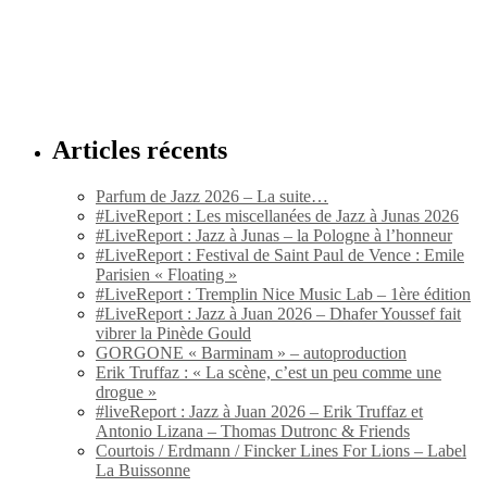
Articles récents
Parfum de Jazz 2026 – La suite…
#LiveReport : Les miscellanées de Jazz à Junas 2026
#LiveReport : Jazz à Junas – la Pologne à l’honneur
#LiveReport : Festival de Saint Paul de Vence : Emile
Parisien « Floating »
#LiveReport : Tremplin Nice Music Lab – 1ère édition
#LiveReport : Jazz à Juan 2026 – Dhafer Youssef fait
vibrer la Pinède Gould
GORGONE « Barminam » – autoproduction
Erik Truffaz : « La scène, c’est un peu comme une
drogue »
#liveReport : Jazz à Juan 2026 – Erik Truffaz et
Antonio Lizana – Thomas Dutronc & Friends
Courtois / Erdmann / Fincker Lines For Lions – Label
La Buissonne