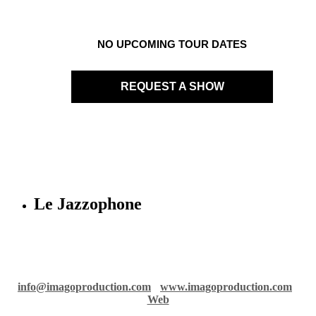
NO UPCOMING TOUR DATES
REQUEST A SHOW
Le Jazzophone
Imago records & production
36 rue Richelmi - 06300 Nice - France
info@imagoproduction.com
-
www.imagoproduction.com
-
Web