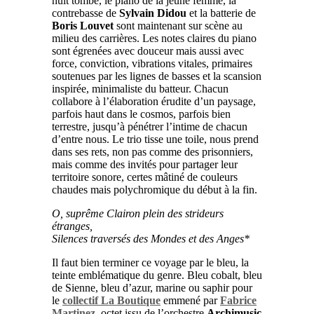
nuit tombe, le piano de la jeune femme, la
contrebasse de
Sylvain Didou
et la batterie de
Boris Louvet
sont maintenant sur scène au
milieu des carrières. Les notes claires du piano
sont égrenées avec douceur mais aussi avec
force, conviction, vibrations vitales, primaires
soutenues par les lignes de basses et la scansion
inspirée, minimaliste du batteur. Chacun
collabore à l’élaboration érudite d’un paysage,
parfois haut dans le cosmos, parfois bien
terrestre, jusqu’à pénétrer l’intime de chacun
d’entre nous. Le trio tisse une toile, nous prend
dans ses rets, non pas comme des prisonniers,
mais comme des invités pour partager leur
territoire sonore, certes mâtiné de couleurs
chaudes mais polychromique du début à la fin.
O, suprême Clairon plein des strideurs
étranges,
Silences traversés des Mondes et des Anges*
Il faut bien terminer ce voyage par le bleu, la
teinte emblématique du genre. Bleu cobalt, bleu
de Sienne, bleu d’azur, marine ou saphir pour
le
collectif La Boutique
emmené par
Fabrice
Martinez
, octet issu de l’orchestre
Archimusic