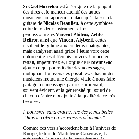
Si
Gaël Horrelou
est à l’origine de la plupart
des titres et le meneur attentif des autres
musiciens, on apprécie la place qu’il laisse à la
guitare de
Nicolas Beaulieu
, à cette symbiose
entre leurs deux instruments. Les
percussionnistes
Vincent Philéas, Zelito
Deliron
ainsi que
Vincent Alyberil
, certes
instillent le rythme aux couleurs chatoyantes,
mais catalysent aussi grâce à leurs voix cette
union entre les différents univers. Un peu en
retrait, imperturbable, l’orgue de
Florent Gac
ajoute ce qui pourrait être des notes sages,
multipliant l’univers des possibles. Chacun des
musiciens mettra une énergie vitale à nous faire
partager ce métissage, parfois surprenant,
souvent évident, et la générosité qui sourd de
chacun d’entre eux ajoute à la qualité de ce très
beau set.
I, pourpres, sang craché, rire des lèvres belles
Dans la colère ou les ivresses pénitentes*
Comme ces vers s’accordent bien à l’univers de
Rouge
, le trio de
Madeleine Cazenave
,
La