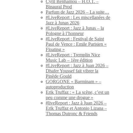
Cyril Benhamou – H.O.T. –
Binaural Prod
Parfum de Jazz 2026 – La suite…
#LiveReport : Les miscellanées de
Jazz à Junas 2026
#LiveReport : Jazz à Junas – la
Pologne à l’honneur
#LiveReport : Festival de Saint
Paul de Vence : Emile Parisien «
Floating »
#LiveReport : Tremplin Nice
Music Lab – 1ère édition
#LiveReport : Jazz à Juan 2026 –
Dhafer Youssef fait vibrer la
Pinède Gould
GORGONE « Barminam » –
autoproduction
Erik Truffaz : « La scène, c’est un
peu comme une drogue »
#liveReport : Jazz à Juan 2026 –
Erik Truffaz et Antonio Lizana –
Thomas Dutronc & Friends