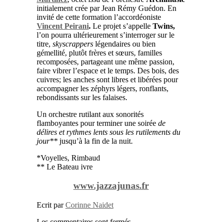
initialement crée par Jean Rémy Guédon. En
invité de cette formation l’accordéoniste
Vincent Peirani
.
Le projet s’appelle
Twins,
l’on pourra ultérieurement s’interroger sur le
titre,
skyscrappers
légendaires ou bien
gémellité, plutôt frères et sœurs, familles
recomposées, partageant une même passion,
faire vibrer l’espace et le temps.
Des bois, des
cuivres; les anches sont libres et libérées pour
accompagner les zéphyrs légers, ronflants,
rebondissants sur les falaises.
Un orchestre rutilant aux sonorités
flamboyantes pour terminer une soirée
de
délires et rythmes lents sous les rutilements du
jour**
jusqu’à la fin de la nuit.
*Voyelles, Rimbaud
** Le Bateau ivre
www.jazzajunas.fr
Ecrit par
Corinne Naidet
Les commentaires sont fermés.