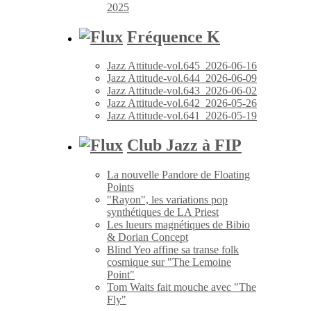
2025
Fréquence K
Jazz Attitude-vol.645_2026-06-16
Jazz Attitude-vol.644_2026-06-09
Jazz Attitude-vol.643_2026-06-02
Jazz Attitude-vol.642_2026-05-26
Jazz Attitude-vol.641_2026-05-19
Club Jazz à FIP
La nouvelle Pandore de Floating
Points
"Rayon", les variations pop
synthétiques de LA Priest
Les lueurs magnétiques de Bibio
& Dorian Concept
Blind Yeo affine sa transe folk
cosmique sur "The Lemoine
Point"
Tom Waits fait mouche avec "The
Fly"