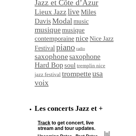
Jazz et Côte d’Azur
live
Lieux Jazz
Miles
Modal
Davis
music
musique
musique
nice
contemporaine
Nice Jazz
piano
Festival
radio
saxophone
saxophone
Hard Bop
soul
tremplin nice
trompette
usa
jazz festival
voix
Les concerts Jazz et +
Track
to get concert, live
stream and tour updates.
Upcoming Dates
Past Dates