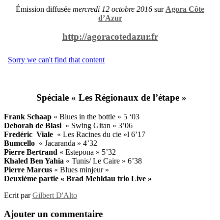
Émission diffusée
mercredi 12 octobre 2016
sur
Agora Côte
d’Azur
http://agoracotedazur.fr
Spéciale « Les Régionaux de l’étape »
Frank Schaap
« Blues in the bottle » 5 ‘03
Deborah de Blasi
« Swing Gitan » 3’06
Fredéric Viale
« Les Racines du cie »l 6’17
Bumcello
« Jacaranda » 4’32
Pierre Bertrand
« Estepona » 5’32
Khaled Ben Yahia
« Tunis/ Le Caire » 6’38
Pierre Marcus
« Blues minjeur »
Deuxième partie « Brad Mehldau trio Live »
Ecrit par
Gilbert D'Alto
Ajouter un commentaire