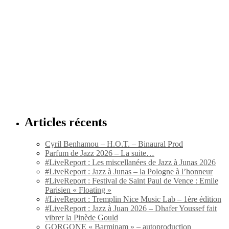
Articles récents
Cyril Benhamou – H.O.T. – Binaural Prod
Parfum de Jazz 2026 – La suite…
#LiveReport : Les miscellanées de Jazz à Junas 2026
#LiveReport : Jazz à Junas – la Pologne à l’honneur
#LiveReport : Festival de Saint Paul de Vence : Emile
Parisien « Floating »
#LiveReport : Tremplin Nice Music Lab – 1ère édition
#LiveReport : Jazz à Juan 2026 – Dhafer Youssef fait
vibrer la Pinède Gould
GORGONE « Barminam » – autoproduction