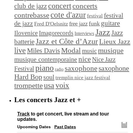
concert
concerts
club de jazz
cote d'azur
contrebasse
festival
festival
de jazz
guitare
funk
free jazz
Fred D'Oelsnitz
Jazz
Jazz
Ilovenice
Imagorecords
Interviews
Jazz et Côte d’Azur
Lieux Jazz
batterie
live
Modal
musique
Miles Davis
music
nice
musique contemporaine
Nice Jazz
piano
saxophone
saxophone
Festival
radio
Hard Bop
soul
tremplin nice jazz festival
trompette
usa
voix
Les concerts Jazz et +
Track
to get concert, live stream and tour
updates.
Upcoming Dates
Past Dates