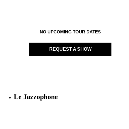
NO UPCOMING TOUR DATES
REQUEST A SHOW
Le Jazzophone
Imago records & production
36 rue Richelmi - 06300 Nice - France