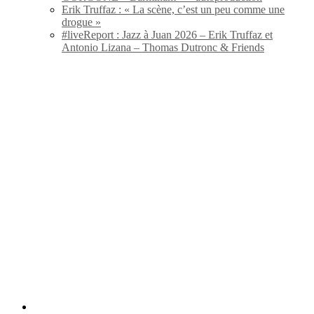
Erik Truffaz : « La scène, c’est un peu comme une
drogue »
#liveReport : Jazz à Juan 2026 – Erik Truffaz et
Antonio Lizana – Thomas Dutronc & Friends