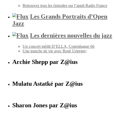
Retrouvez tous les épisodes sur l’appli Radio France
Les Grands Portraits d’Open
Jazz
Les dernières nouvelles du jazz
Un concert inédit D’ELLA, Copenhague 66
Une tranche de vie avec René Urtreger;
Archie Shepp par Z@ius
Mulatu Astatké par Z@ius
Sharon Jones par Z@ius