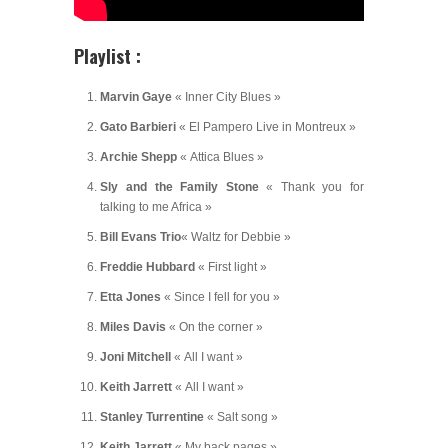
Playlist :
Marvin Gaye
« Inner City Blues »
Gato Barbieri
« El Pampero Live in Montreux »
Archie Shepp
« Attica Blues »
Sly and the Family Stone
« Thank you for
talking to me Africa »
Bill Evans Trio
« Waltz for Debbie »
Freddie Hubbard
« First light »
Etta Jones
« Since I fell for you »
Miles Davis
« On the corner »
Joni Mitchell
« All I want »
Keith Jarrett
« All I want »
Stanley Turrentine
« Salt song »
Keith Jarrett
« My back pages »