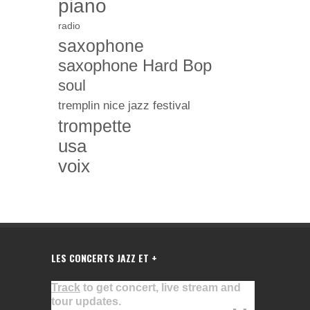
piano
radio
saxophone
saxophone Hard Bop
soul
tremplin nice jazz festival
trompette
usa
voix
LES CONCERTS JAZZ ET +
Track
to get concert, live stream and
tour updates.