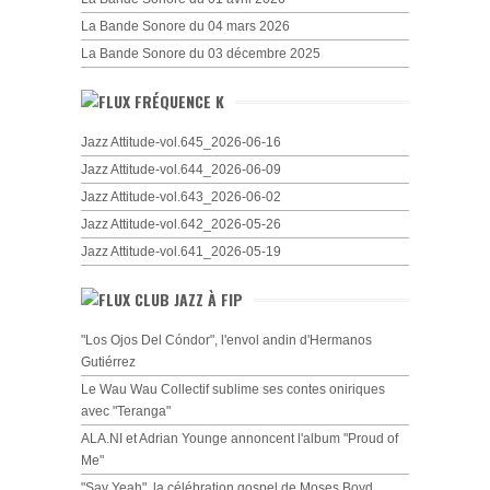
La Bande Sonore du 04 mars 2026
La Bande Sonore du 03 décembre 2025
FRÉQUENCE K
Jazz Attitude-vol.645_2026-06-16
Jazz Attitude-vol.644_2026-06-09
Jazz Attitude-vol.643_2026-06-02
Jazz Attitude-vol.642_2026-05-26
Jazz Attitude-vol.641_2026-05-19
CLUB JAZZ À FIP
"Los Ojos Del Cóndor", l'envol andin d'Hermanos
Gutiérrez
Le Wau Wau Collectif sublime ses contes oniriques
avec "Teranga"
ALA.NI et Adrian Younge annoncent l'album "Proud of
Me"
"Say Yeah", la célébration gospel de Moses Boyd