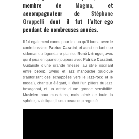
membre de
Magma
, et
accompagnateur de
Stéphane
Grappelli
dont il fut l’alter-ego
pendant de nombreuses années.
Il fut également connu pour le duo qu’il forma avec le
contrebassiste
Patrice Caratini
,
et aussi en tant que
sideman
du légendaire pianiste
René Urtreger
, avec
qui il joua en quartet (toujours avec
Patrice Caratini
).
Guitariste d’une grande finesse, au style oscillant
entre
bebop
,
Swing
et
jazz manouche
(quoique
s’autorisant des échappées vers le
jazz-rock
et le
modal
), chanteur élégant, il était l’un piliers du jazz
hexagonal, et un artiste d’une grande sensibilité.
Musicien pour musiciens, mais aimé de toute la
sphère jazzistique, il sera beaucoup regretté.