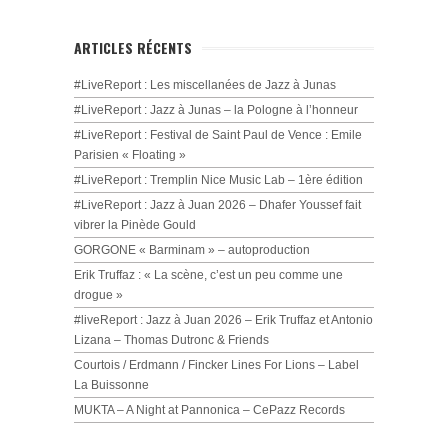
ARTICLES RÉCENTS
#LiveReport : Les miscellanées de Jazz à Junas
#LiveReport : Jazz à Junas – la Pologne à l’honneur
#LiveReport : Festival de Saint Paul de Vence : Emile
Parisien « Floating »
#LiveReport : Tremplin Nice Music Lab – 1ère édition
#LiveReport : Jazz à Juan 2026 – Dhafer Youssef fait
vibrer la Pinède Gould
GORGONE « Barminam » – autoproduction
Erik Truffaz : « La scène, c’est un peu comme une
drogue »
#liveReport : Jazz à Juan 2026 – Erik Truffaz et Antonio
Lizana – Thomas Dutronc & Friends
Courtois / Erdmann / Fincker Lines For Lions – Label
La Buissonne
MUKTA – A Night at Pannonica – CePazz Records